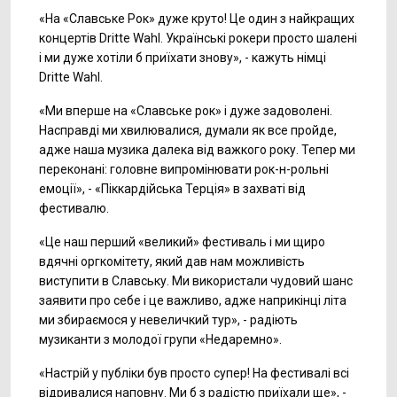
«На «Славське Рок» дуже круто! Це один з найкращих
концертів Dritte Wahl. Українські рокери просто шалені
і ми дуже хотіли б приїхати знову», - кажуть німці
Dritte Wahl.
«Ми вперше на «Славське рок» і дуже задоволені.
Насправді ми хвилювалися, думали як все пройде,
адже наша музика далека від важкого року. Тепер ми
переконані: головне випромінювати рок-н-рольні
емоції», - «Піккардійська Терція» в захваті від
фестивалю.
«Це наш перший «великий» фестиваль і ми щиро
вдячні оргкомітету, який дав нам можливість
виступити в Славську. Ми використали чудовий шанс
заявити про себе і це важливо, адже наприкінці літа
ми збираємося у невеличкий тур», - радіють
музиканти з молодої групи «Недаремно».
«Настрій у публіки був просто супер! На фестивалі всі
відривалися наповну. Ми б з радістю приїхали ще», -