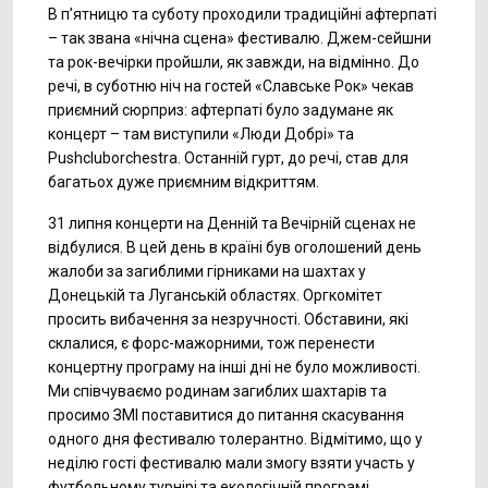
В п’ятницю та суботу проходили традиційні афтерпаті
– так звана «нічна сцена» фестивалю. Джем-сейшни
та рок-вечірки пройшли, як завжди, на відмінно. До
речі, в суботню ніч на гостей «Славське Рок» чекав
приємний сюрприз: афтерпаті було задумане як
концерт – там виступили «Люди Добрі» та
Pushcluborchestra. Останній гурт, до речі, став для
багатьох дуже приємним відкриттям.
31 липня концерти на Денній та Вечірній сценах не
відбулися. В цей день в країні був оголошений день
жалоби за загиблими гірниками на шахтах у
Донецькій та Луганській областях. Оргкомітет
просить вибачення за незручності. Обставини, які
склалися, є форс-мажорними, тож перенести
концертну програму на інші дні не було можливості.
Ми співчуваємо родинам загиблих шахтарів та
просимо ЗМІ поставитися до питання скасування
одного дня фестивалю толерантно. Відмітимо, що у
неділю гості фестивалю мали змогу взяти участь у
футбольному турнірі та екологічній програмі.