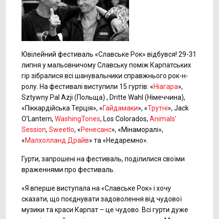
Ювілейний фестиваль «Славське Рок» відбувся! 29-31
липня у мальовничому Славську поміж Карпатських
гір зібралися всі шанувальники справжнього рок-н-
ролу. На фестивалі виступили 15 гуртів: «
Ніагара
»,
Sztywny Pal Azji (Польща) , Dritte Wahl (Німеччина),
«Піккардійська Терція», «
Гайдамаки
», «
Трутні
», Jack
O’Lantern,
WashingTones
, Los Colorados,
Animals’
Session
,
Sweetlo
, «
Ренесанс
», «Мінаморалі»,
«
Малхолланд Драйв
» та «Недаремно».
Гурти, запрошені на фестиваль, поділилися своїми
враженнями про фестиваль.
«Я вперше виступала на «Славське Рок» і хочу
сказати, що поєднувати задоволення від чудової
музики та краси Карпат – це чудово. Всі гурти дуже