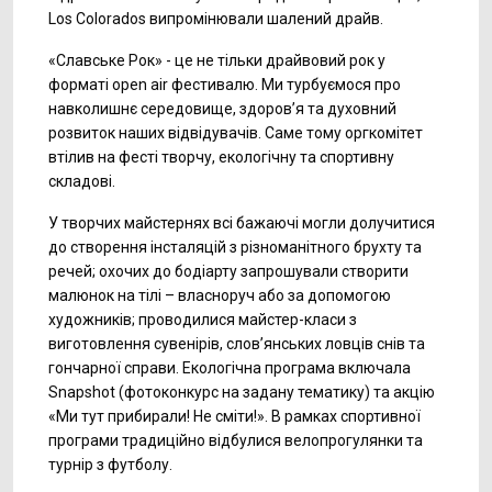
Los Colorados випромінювали шалений драйв.
«Славське Рок» - це не тільки драйвовий рок у
форматі open air фестивалю. Ми турбуємося про
навколишнє середовище, здоров’я та духовний
розвиток наших відвідувачів. Саме тому оргкомітет
втілив на фесті творчу, екологічну та спортивну
складові.
У творчих майстернях всі бажаючі могли долучитися
до створення інсталяцій з різноманітного брухту та
речей; охочих до бодіарту запрошували створити
малюнок на тілі – власноруч або за допомогою
художників; проводилися майстер-класи з
виготовлення сувенірів, слов’янських ловців снів та
гончарної справи. Екологічна програма включала
Snapshot (фотоконкурс на задану тематику) та акцію
«Ми тут прибирали! Не сміти!». В рамках спортивної
програми традиційно відбулися велопрогулянки та
турнір з футболу.