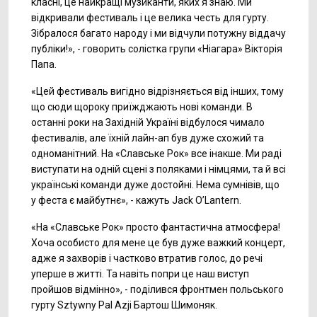
класні, це найкращі музиканти, яких я знаю. Ми
відкривали фестиваль і це велика честь для гурту.
Зібралося багато народу і ми відчули потужну віддачу
публіки!», - говорить солістка групи «Ніагара» Вікторія
Папа.
«Цей фестиваль вигідно відрізняється від інших, тому
що сюди щороку приїжджають нові команди. В
останні роки на Західній Україні відбулося чимало
фестивалів, але їхній лайн-ап був дуже схожий та
одноманітний. На «Славське Рок» все інакше. Ми раді
виступати на одній сцені з поляками і німцями, та й всі
українські команди дуже достойні. Нема сумнівів, що
у феста є майбутнє», - кажуть Jack O’Lantern.
«На «Славське Рок» просто фантастична атмосфера!
Хоча особисто для мене це був дуже важкий концерт,
адже я захворів і частково втратив голос, до речі
уперше в житті. Та навіть попри це наш виступ
пройшов відмінно», - поділився фронтмен польського
гурту Sztywny Pal Azji Бартош Шимоняк.