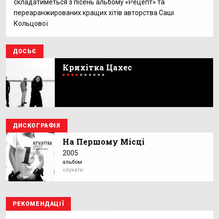
складатиметься з пісень альбому «Рецепт» та
переаранжированих кращих хітів авторства Саші
Кольцової
ДОСЬЄ
Крихітка Цахес
ДИСКОГРАФІЯ
На Першому Місці
2005
альбом
слухати
РЕКОМЕНДАЦІЇ