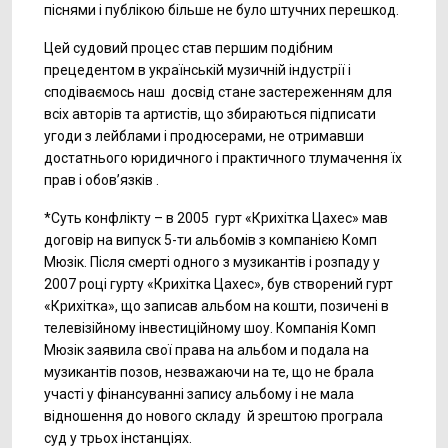
піснями і публікою більше не було штучних перешкод.
Цей судовий процес став першим подібним
прецедентом в українській музичній індустрії і
сподіваємось наш досвід стане застереженням для
всіх авторів та артистів, що збираються підписати
угоди з лейблами і продюсерами, не отримавши
достатнього юридичного і практичного тлумачення їх
прав і обов’язків .
*Суть конфлікту – в 2005 гурт «Крихітка Цахес» мав
договір на випуск 5-ти альбомів з компанією Комп
Мюзік. Після смерті одного з музикантів і розпаду у
2007 році гурту «Крихітка Цахес», був створений гурт
«Крихітка», що записав альбом на кошти, позичені в
телевізійному інвестиційному шоу. Компанія Комп
Мюзік заявила свої права на альбом и подала на
музикантів позов, незважаючи на те, що не брала
участі у фінансуванні запису альбому і не мала
відношення до нового складу й зрештою програла
суд у трьох інстанціях.