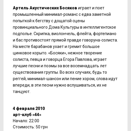
Артель Акустических Босяков
играет и поет
промышленный минимал-романс с едва заметной
попыткой к бегству с дощатой сцены
провинциального Дома Культуры в интеллигентское
подполье. Скрипка, виолончель, флейта, фортепиано
и бас противостоят прямой правде говоруна-солиста.
На месте барабанов ухает и гремит большое
цинковое корыто. «Босяки», нежное творение
солиста, певца и говорца Егора Павлова, играет
лучшие песни и поэмы за все восемнадцать лет
существования группы. Во всех случаях, будь то
реггей, минимал-шансон или пение хором, слова идут
впереди, в эти песни нужно вслушиваться, их не
танцуют.
4 февраля 2010
арт-клуб «44»
Начало: 22:00
Стоимость: 50 грн