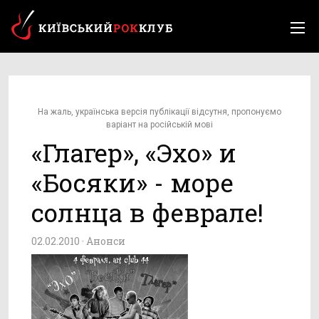
На жаль, українська версія публікації відсутня, пропонуємо
варіант на російській мові
«Глагер», «Эхо» и
«Босяки» - море
солнца в феврале!
02.02.2010 ·
Анонси