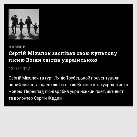
НОВИНИ
Сергій Міхалок заспівав свою культову
пісню Воїни світла українською
13.07.2022
Сергій Міхалок та гурт Ляпіс Трубецькой презентували
новий сингл та відеокліп на пісню Воїни світла українською
мовою. Переклад пісні зробив український поет, активіст
та волонтер Сергій Жадан