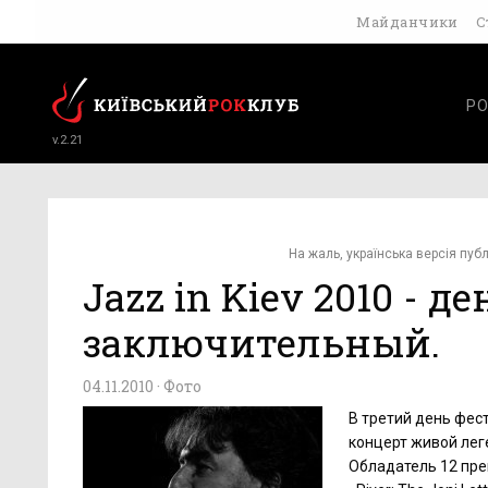
Майданчики
С
РО
v.2.21
На жаль, українська версія публ
Jazz in Kiev 2010 - д
заключительный.
04.11.2010 ·
Фото
В третий день фест
концерт живой лег
Обладатель 12 пре