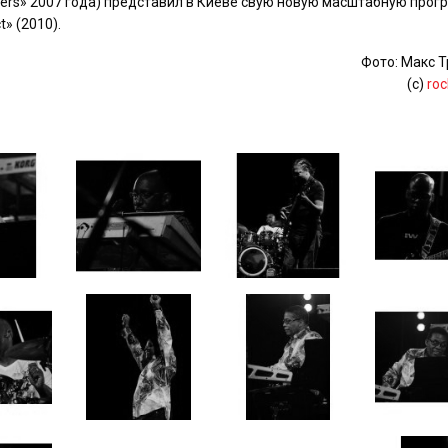
etters» 2007 года) представил в Киеве свую новую масштабную прог
t» (2010).
Фото: Макс 
(с)
roc