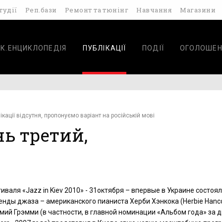
тудії
Реп.бази
Ремонт та тюнінг
Навчання
Магазини
К.ЕНЦИКЛОПЕДІЯ
ПУБЛІКАЦІЇ
ПОДІЇ
ОГОЛОШЕН
ікації відсутня, пропонуємо варіант на російській мові
ень третий,
иваля «Jazz in Kiev 2010» - 31октября – впервые в Украине состоя
енды джаза – американского пианиста Херби Хэнкока (Herbie Hanco
мий Грэмми (в частности, в главной номинации «Альбом года» за д