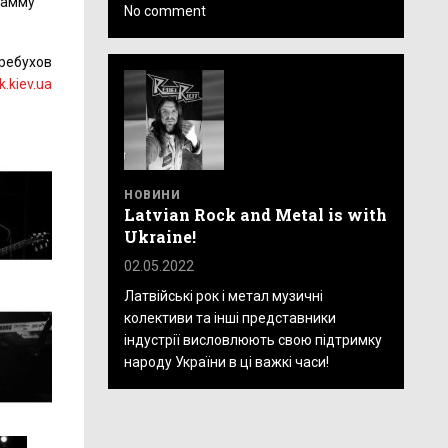
рамму
No comment
Требухов
k.kiev.ua
НОВИНИ
Latvian Rock and Metal is with
Ukraine!
02.05.2022
Латвійські рок і метал музичні
колективи та інші представники
індустрії висловлюють свою підтримку
народу України в ці важкі часи!