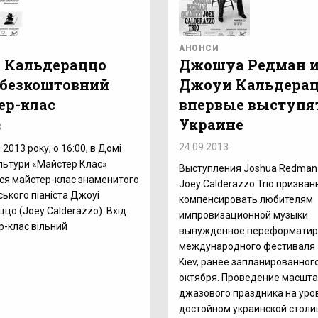
АНОНСИ
 Кальдераццо
Джошуа Редман 
 безкоштовний
Джоуи Кальдера
ер-клас
впервые выступя
Украине
3
24.09.2013
2013 року, о 16:00, в Домі
культури «Майстер Клас»
Выступления Joshua Redman 
ся майстер-клас знаменитого
Joey Calderazzo Trio призван
ького піаніста Джоуі
компенсировать любителям
цо (Joey Calderazzo). Вхід
импровизационной музыки
р-клас вільний
вынужденное переформатир
международного фестиваля J
Kiev, ранее запланированного
октября. Проведение масшт
джазового праздника на уро
достойном украинской столиц