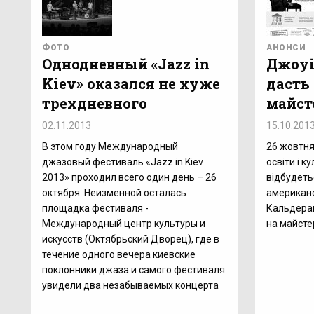
ФОТО
АНОНСИ
Однодневный «Jazz in
Джоуі
Kiev» оказался не хуже
дасть
трехдневного
майст
02.11.2013
15.10.201
В этом году Международный
26 жовтня 
джазовый фестиваль «Jazz in Kiev
освіти і 
2013» проходил всего один день – 26
відбудеть
октября. Неизменной осталась
американс
площадка фестиваля -
Кальдерац
Международный центр культуры и
на майсте
искусств (Октябрьский Дворец), где в
течение одного вечера киевские
поклонники джаза и самого фестиваля
увидели два незабываемых концерта