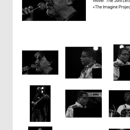
«River: The Joni L
«The Imagine Projec