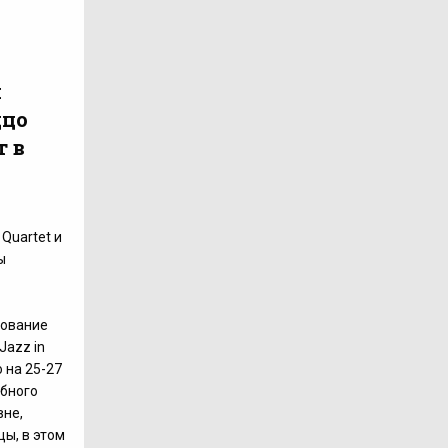
и
ццо
т в
Quartet и
ы
ование
azz in
 на 25-27
абного
вне,
ы, в этом