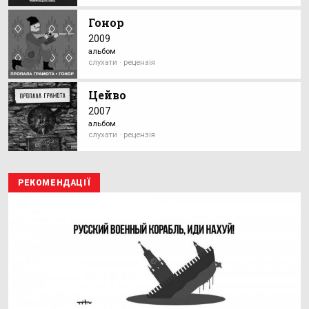
Гонор
2009
альбом
слухати · рецензія
Цейво
2007
альбом
слухати · рецензія
РЕКОМЕНДАЦІЇ