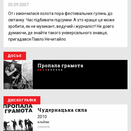
05.09.2007
От і закінчилася золота пора фестивальних гулянь до
світанку. Час підбивати підсумки. А хто краще це може
зробити, як не музикант, ведучий і журналіст! Не довго
думаючи, де знайти такого універсального знавця,
пригадався Павло Нечитайло.
ДОСЬЄ
Пропала грамота
ДИСКОГРАФІЯ
Чудернацька сила
2010
альбом
слухати