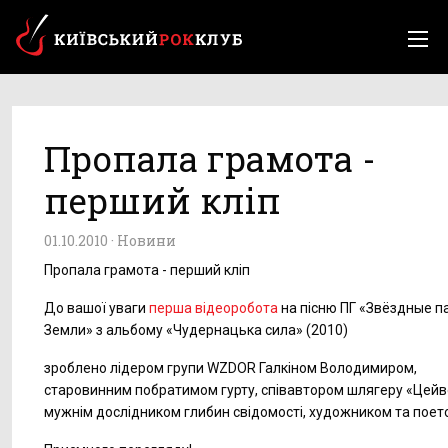
Пропала грамота -
перший кліп
01.10.2010 ·
Новини
Пропала грамота - перший кліп
До вашої уваги
перша відеоробота
на пісню ПГ «Звёздные п
Земли» з альбому «Чудернацька сила» (2010)
зроблено лідером групи WZDOR Галкіном Володимиром,
старовинним побратимом гурту, співавтором шлягеру «Цейв
мужнім дослідником глибин свідомості, художником та поет