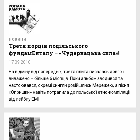
НОВИНИ
Третя порція подільського
фундамЕнталу – «Чудернацька сила»!
17.09.2010
На відміну від попередніх, третя плита писалась довго і
виважено – більше 6 місяців. Поки альбом зводився та
настоювався, окремі сингли розійшлись Мережею, а пісня
«Опришки» навіть потрапила до польської етно-компіляції
від лейблу ЕМІ