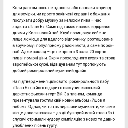
Коли раптом шось не вдалося, або навпаки є привід
для вечірки, чи просто закінчені справи і є бажання
послухати добру музику за келихом пива – час
задіяти «План Б». Саме під такою назвою відкрився
днями у Києві новий паб. Клуб позиціонує себе не
лише як місце для вдалого відпочинку, розташоване
в зручному і популярному районі міста, а саме як рок-
паб. Адже заклад – це не просто 3 зали, 20 сортів
пива і помірні ціни. Окрім прохолодного кухля та страв
європейської кухні, відвідувачам тут пропонують
добрий рокенрольний музичний драйв.
На підтвердження цілковитої рокенрольності пабу
«План Б» на його відкритті виступив київський
даркетнофьюжин-гурт Вій. За планом, команда
презентувала гостям свій новий альбом «Йшов я
небом». Однак, чи то так вирішили музиканти, чи саме
місце далося взнаки – до дії був прийнятий «план Б» і
слухачі отримали чудову компіляцію з нових та давно
улюблених пісень гурту.