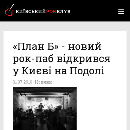
«План Б» - новий
рок-паб відкрився
у Києві на Подолі
01.07.2010 ·
Новини