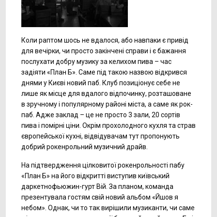
Коли раптом шось не вдалося, або навпаки є привід
для вечірки, чи просто закінчені справи і є бажання
послухати добру музику за келихом пива – час
задіяти «План Б». Саме під такою назвою відкрився
днями у Києві новий паб. Клуб позиціонує себе не
лише як місце для вдалого відпочинку, розташоване
в зручному і популярному районі міста, а саме як рок-
паб. Адже заклад – це не просто 3 зали, 20 сортів
пива і помірні ціни. Окрім прохолодного кухля та страв
європейської кухні, відвідувачам тут пропонують
добрий рокенрольний музичний драйв.
На підтвердження цілковитої рокенрольності пабу
«План Б» на його відкритті виступив київський
даркетнофьюжин-гурт Вій. За планом, команда
презентувала гостям свій новий альбом «Йшов я
небом». Однак, чи то так вирішили музиканти, чи саме