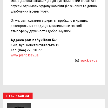
місце далося взнаки – до дії був прийнятий «план Б» і
слухачі отримали чудову компіляцію з нових та давно
улюблених пісень гурту.
Отже, святкування відкриття пройшло в кращих
рокенрольних традиціях, залишивши по собі
атмосферу дружності і доброї музики.
Адреса рок-пабу «План Б»:
Київ, вул. Константинівська 19
Тел. (044) 225 28 77
www.planb.kiev.ua
(c)
rock.kiev.ua
ПУБЛИКАЦИИ