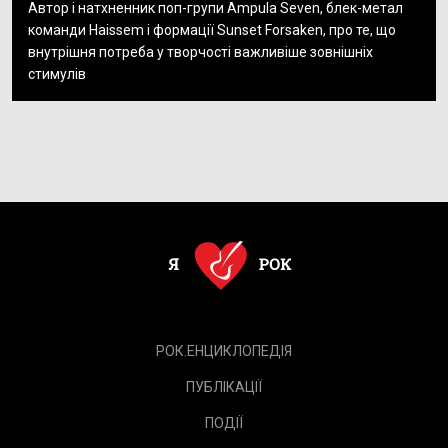
Автор і натхненник поп-групи Ampula Seven, блек-метал
команди Haissem і формації Sunset Forsaken, про те, що
внутрішня потреба у творчості важливіше зовнішніх
стимулів
РОК.ЕНЦИКЛОПЕДІЯ
ПУБЛІКАЦІЇ
ПОДІЇ