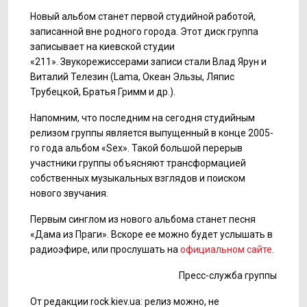
Новый альбом станет первой студийной работой,
записанной вне родного города. Этот диск группа
записывает на киевской студии
«211». Звукорежиссерами записи стали Влад Ярун и
Виталий Телезин (Lama, Океан Эльзы, Ляпис
Трубецкой, Братья Гримм и др.).
Напомним, что последним на сегодня студийным
релизом группы является выпущенный в конце 2005-
го года альбом «Sex». Такой большой перерыв
участники группы объясняют трансформацией
собственных музыкальных взглядов и поиском
нового звучания.
Первым синглом из нового альбома станет песня
«Дама из Праги». Вскоре ее можно будет услышать в
радиоэфире, или прослушать на
официальном сайте
.
Пресс-служба группы
От редакции rock.kiev.ua: релиз можно, не