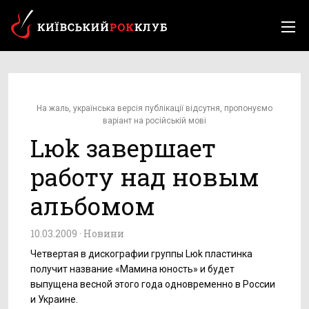
На жаль, українська версія публікації відсутня, пропонуємо
варіант на російській мові
Lюk завершает
работу над новым
альбомом
10.03.2009 ·
Новини
Четвертая в дискографии группы Lюk пластинка
получит название «Мамина юность» и будет
выпущена весной этого года одновременно в России
и Украине.