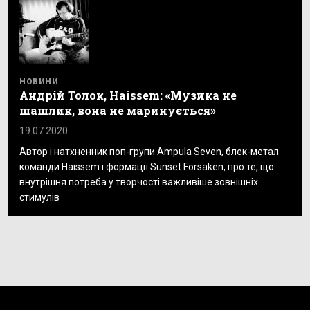
НОВИНИ
Андрій Толок, Haissem: «Музика не
шашлик, вона не маринується»
19.07.2020
Автор і натхненник поп-групи Ampula Seven, блек-метал
команди Haissem і формації Sunset Forsaken, про те, що
внутрішня потреба у творчості важливіше зовнішніх
стимулів