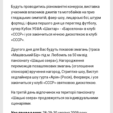
Будуть проводитись різноманітні конкурси, виставка
учасників власників джипів та мотобайків на приз
глядацьких симпатій, фаер-шоу, лицарські бої, штурм
фортеці, і фішка першого дня це перегляд футболу,
супер Кубок УЄФА «Шахтар» - «Барселона» в клубі
«СССР» і усе закінчиться нічною дискотекою в клубі
«СССР».
Другого дня для Вас будуть показові змагань (траса
«Машівський Бір» під м. Любомль за 50 км від
пансіонату «Шацькі озера»), Нагородження
переможців позашляхових змагань (оголошення
спонсорів) вручення нагород, Стриптиз-шоу, Виступ
хедлайнера шоу гурта «Арія» (Росія), Феєрверк, і усе
закінчиться у клубі «СССР» святковою дискотекою.
На третій день відпочинок на території пансіонату
«Шацькі озера» продовжується за індивідуальними
сценаріями.
Час проведення:
28-29-30 серпня 2009 року