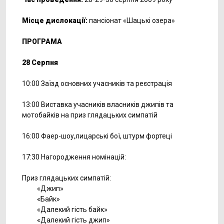
Місце дислокації:
пансіонат «Шацькі озера»
ПРОГРАМА
28 Серпня
10:00 Заїзд основних учасників та реєстрація
13:00 Виставка учасників власників джипів та
мотобайків на приз глядацьких симпатій
16:00 Фаер-шоу,лицарські бої, штурм фортеці
17:30 Нагородження номінацій:
Приз глядацьких симпатій:
«Джип»
«Байк»
«Далекий гість байк»
«Далекий гість джип»