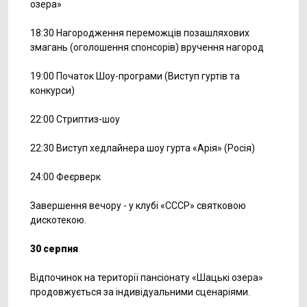
озера»
18:30 Нагородження переможців позашляхових
змагань (оголошення спонсорів) вручення нагород
19:00 Початок Шоу-програми (Виступ гуртів та
конкурси)
22:00 Стриптиз-шоу
22:30 Виступ хедлайнера шоу гурта «Арія» (Росія)
24:00 Феєрверк
Завершення вечору - у клубі «СССР» святковою
дискотекою.
30 серпня
Відпочинок на території пансіонату «Шацькі озера»
продовжується за індивідуальними сценаріями.