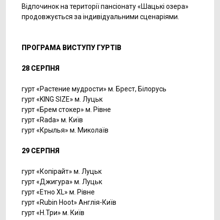
Відпочинок на території пансіонату «Шацькі озера»
продовжується за індивідуальними сценаріями.
ПРОГРАМА ВИСТУПУ ГУРТІВ
28 СЕРПНЯ
гурт «Растение мудрости» м. Брест, Білорусь
гурт «KING SIZE» м. Луцьк
гурт «Брем стокер» м. Рівне
гурт «Rada» м. Київ
гурт «Крылья» м. Миколаїв
29 СЕРПНЯ
гурт «Копірайт» м. Луцьк
гурт «Джигура» м. Луцьк
гурт «Етно XL» м. Рівне
гурт «Rubin Hoot» Англія-Київ
гурт «Н.Три» м. Київ