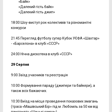
«Байк»
«Далекий гість байк»
«Далекий гість джип»
18:00 Шоу-виступ рок-колективів та різноманітні
конкурси
21:45 Перегляд футболу супер Кубок УЄФА «Шахтар»
- «Барселона» в клубі «СССР»
24:00 Нічна дискотека в клубі «СССР»
29 Серпня
9:00 Заїзд учасників та реєстрація
10:00 Формування параду (джипери та байкери), а
також всіх бажаючих.
10:30 Виїзд на місце проведення показових змагань
(траса «Машівський Бір» під м. Любомль за 50 км від
пансіонату «Шацькі озера»)