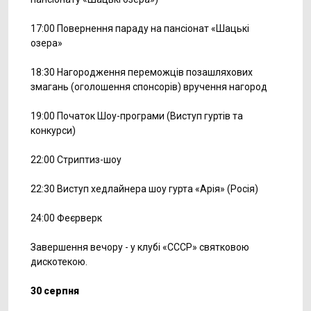
17:00 Повернення параду на пансіонат «Шацькі
озера»
18:30 Нагородження переможців позашляхових
змагань (оголошення спонсорів) вручення нагород
19:00 Початок Шоу-програми (Виступ гуртів та
конкурси)
22:00 Стриптиз-шоу
22:30 Виступ хедлайнера шоу гурта «Арія» (Росія)
24:00 Феєрверк
Завершення вечору - у клубі «СССР» святковою
дискотекою.
30 серпня