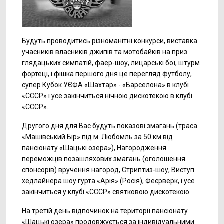
Будуть проводитись різноманітні конкурси, виставка
учасників власників джипів та мотобайків на приз
глядацьких симпатій, фаер-шоу, лицарські бої, штурм
фортеці, і фішка першого дня це перегляд футболу,
супер Кубок УЄФА «Шахтар» - «Барселона» в клубі
«СССР» і усе закінчиться нічною дискотекою в клубі
«СССР».
Другого дня для Вас будуть показові змагань (траса
«Машівський Бір» під м. Любомль за 50 км від
пансіонату «Шацькі озера»), Нагородження
переможців позашляхових змагань (оголошення
спонсорів) вручення нагород, Стриптиз-шоу, Виступ
хедлайнера шоу гурта «Арія» (Росія), Феєрверк, і усе
закінчиться у клубі «СССР» святковою дискотекою.
На третій день відпочинок на території пансіонату
«Шацькі озера» продовжується за індивідуальними