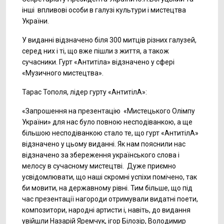
інші впливові особи в галузі культури і мистецтва
України.
У виданні відзначено біля 300 митців різних галузей,
серед них і ті, що вже пішли з життя, а також
сучасники. Гурт «Антитіла» відзначено у сфері
«Музичного мистецтва».
Тарас Тополя, лідер гурту «АнтитілА»:
«Запрошення на презентацію «Мистецького Олімпу
України» для нас було повною несподіванкою, а ще
більшою несподіванкою стало те, що гурт «АнтитілА»
відзначено у цьому виданні. Як нам пояснили нас
відзначено за збереження українського слова і
мелосу в сучасному мистецтві. Дуже приємно
усвідомлювати, що наші скромні успіхи помічено, так
би мовити, на державному рівні. Тим більше, що під
час презентації нагороди отримували видатні поети,
композитори, народні артисти і, навіть, до видання
увійшли Назарій Яремчук, ігор Білозір, Володимир