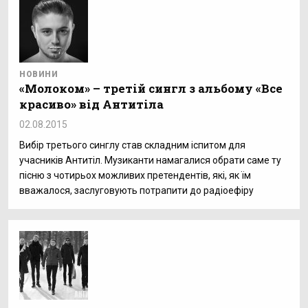
НОВИНИ
«Молоком» – третій сингл з альбому «Все
красиво» від Антитіла
02.08.2015
Вибір третього синглу став складним іспитом для
учасників Антитіл. Музиканти намагалися обрати саме ту
пісню з чотирьох можливих претендентів, які, як їм
вважалося, заслуговують потрапити до радіоефіру