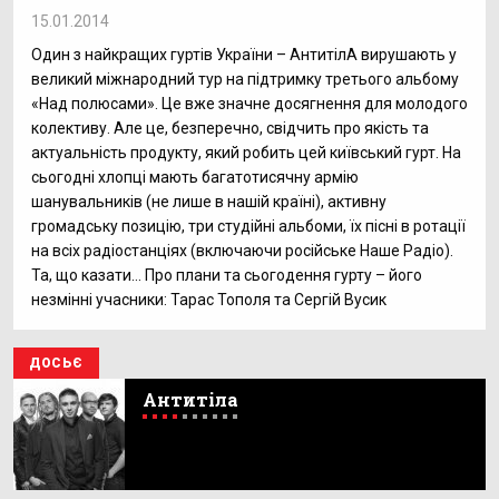
15.01.2014
Один з найкращих гуртів України – АнтитілА вирушають у
великий міжнародний тур на підтримку третього альбому
«Над полюсами». Це вже значне досягнення для молодого
колективу. Але це, безперечно, свідчить про якість та
актуальність продукту, який робить цей київський гурт. На
сьогодні хлопці мають багатотисячну армію
шанувальників (не лише в нашій країні), активну
громадську позицію, три студійні альбоми, їх пісні в ротації
на всіх радіостанціях (включаючи російське Наше Радіо).
Та, що казати… Про плани та сьогодення гурту – його
незмінні учасники: Тарас Тополя та Сергій Вусик
ДОСЬЄ
Антитіла