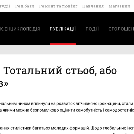
тудії
Реп.бази
Ремонт та тюнінг
Навчання
Магазини
К.ЕНЦИКЛОПЕДІЯ
ПУБЛІКАЦІЇ
ПОДІЇ
ОГОЛОШЕН
 Тотальний стьоб, або
в»
динальним чином вплинули на розвиток вітчизняної рок-сцени, стали
а якими можна безпомилково оцінити самобутність і самодостатні
ання стилістики багатьох молодих формацій. Щодо глобальних інсп