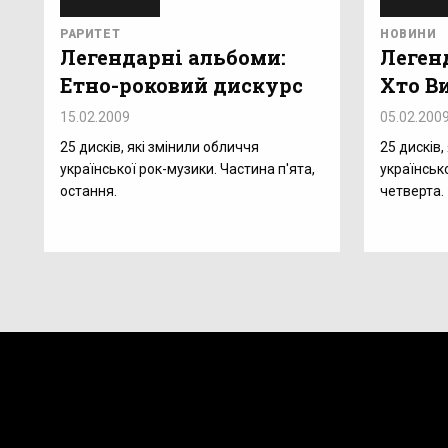
РАРИТЕТ
НОВИНИ
Легендарні альбоми:
Леген
Етно-роковий дискурс
Хто Ви
15.02.2009
05.02.200
25 дисків, які змінили обличчя
25 дисків,
української рок-музики. Частина п'ята,
українськ
остання.
четверта.