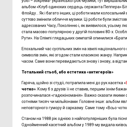
усієї – зокрема- української рок-музики, тут вирішальн
альбом «Клуб одиноких сердець сержанта Пеппера» Біт
Флойду... Як і багато інших, ці роботи мали колосальний
суттєво змінили обличчя музики. Ці роботи були зміст
адресованих Часу, Поколінню і, як виявилося, усьому л
стала масово-популярною у другій половині 80-х. Особл
Рути». На Олімпі глядацьких симпатій опинилися «Брати Г
Епохальний час суспільних змін на хвилі національного 
символів змін, які згодом стали класикою жанру. Наприк
часом. Саме вони перевидаються знову і знову, а відт
Тотальний стьоб, або естетика «антигероїв»
Гаряча, щойно зі студії, потрапила мені до рук касетка «
чотко»
. Кому б з друзів її не ставив, першим їхнім бажа
розпочиналася «гадюкіноманія». Важко сказати якими 
сотнями тисяч чи мільйонами. Головне інше: альбом явл
неповторного гумору й сарказму. Саме тому «Всьо чотко»
Станом на 1988 рік однією з найпопулярніших була пісня
Однойменний касетний альбом у 1989-му видала київськ