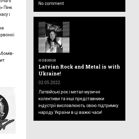
хоча б
No comment
» Пінк
асу і
на
ервоної
ьбомів-
пит
НОВИНИ
Latvian Rock and Metal is with
Ukraine!
02.05.2022
Латвійські рок і метал музичні
колективи та інші представники
індустрії висловлюють свою підтримку
народу України в ці важкі часи!