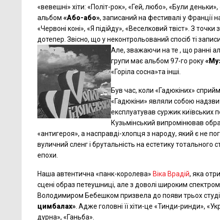
«вевешні» хіти: «Політ-рок», «Гей, любо», «Були деньки
альбом
«Або-або»
, записаний на фестивалі у Франції н
«Червоні коні», «Я підійду», «Веселковий твіст». З точки 
дотепер. Звісно, що у неконтрольований спосіб ті зап
Але, зважаючи на те , що ранні а
групи має альбом 97-го року
«Му
«Горіла сосна»та інші.
Був час, коли «Гадюкіних» сприйм
«Гадюкіни» являли собою надзвич
експлуатував суржик київських п
Кузьмінський випромінював образ
«антигероя», а насправді-хлопця з народу, який є не п
вуличний сленг і брутальність на естетику тотального с
епохи.
Наша автентична «панк-королева»
Віка Врадій
, яка от
сцені образ петеушниці, але з доволі широким спектром
Володимиром Бебешком призвела до появи трьох студій
цимбалах»
. Адже головні її хіти-це «Тинди-ринди», «У
дурна», «Ганьба».