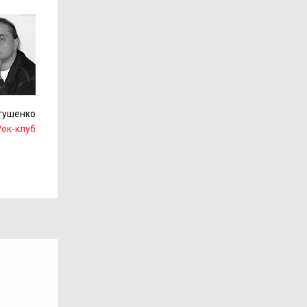
тушенко
Рок-клуб