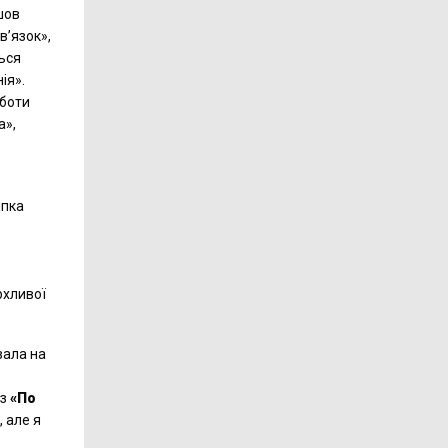
шов
в’язок»,
ться
ія».
оботи
а»,
ипка
рхливої
вала на
із
«По
, але я