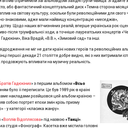
ий вплив спричинили загальновідомі західні групи-явища. Згадайте 
лз, або фантастичний концептуальний диск «Темна сторона місяця
 вплив на світову культуру, оскільки були революційними для свого ч
овно-знаковими, адже мали найвищу концентрацію «меседжів»,
юдству. Щодо наших вітчизняних реалій, вперше українська рок-сце
иво-після тріумфальної ходи, а точніше-лауреатських концертів «Ч
адюкіни», Віка Врадій, «В.В.», «Зимовий сад» та інші.
відродження не міг не дати країні нових героїв та революційних ал
інці першої декади 21 століття добре видно, які з них витримали іс
ак продовжують впливати на музичну реальність.
Братів Гадюкіних
» з першим альбомом
«Всьо
нням було її переписати. Це був 1989 рік-в країні
саме накладами розійшовся цей альбом країною –
яв собою портрет епохи змін крізь призму
 - у категорії «класика жанру».
 «
Воплів Відоплясова
» під назвою
«Танці»
.
а студія «Фонограф». Касетка вже містила головні