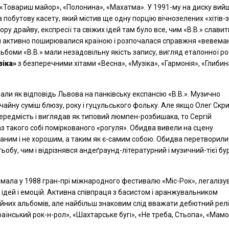
», «Товариш майор», «Полонина», «Махатма». У 1991-му на диску вий
а побутову касету, який містив ще одну порцію вічнозелених «хітів-з
зору драйву, експресії та свіжих ідей там було все, чим «В.В.» слави
иси активно поширювалися країною і розпочалася справжня «вевеман
льбоми «В.В.» мали незадовільну якість запису, вигляд еталонної р
зіка»
з безперечними хітами «Весна», «Музіка», «Гармонія», «Глибин
али як відповідь Львова на панківську експансію «В.В.». Музично
айну суміш блюзу, року і гуцульського фольку. Але якщо Олег Скр
ередмість і виглядав як типовий люмпен-розбишака, то Сергій
 такого собі поміркованого «рогуля». Обидва вивели на сцену
оганим і не хорошим, а таким як є-самим собою. Обидва перетворили
тьобу, чим і відрізнявся андеґраунд-літературний і музичний-тієї бу
римала у 1988 гран-прі міжнародного фестивалю «Міс-Рок», легалізу
 ідей і емоцій. Активна співпраця з басистом і аранжувальником
них альбомів, але найбільш знаковим слід вважати дебютний рел
країнський рок-н-рол», «Шахтарське бугі», «Не треба, Стьопа», «Мамо