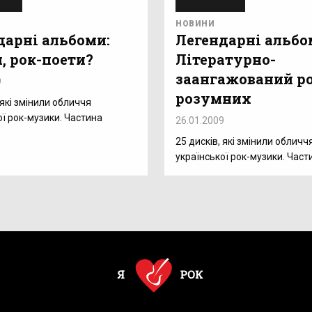
НОВИНИ
дарні альбоми:
Легендарні альбо
, рок-поети?
Літературно-
заангажований ро
9
розумних
 які змінили обличчя
ої рок-музики. Частина
26.01.2009
25 дисків, які змінили обличч
української рок-музики. Част