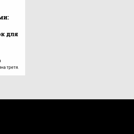
ми:
к для
я
ина третя.