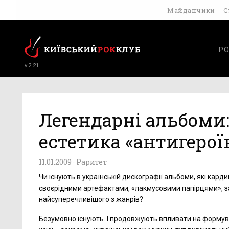
Майданчики
С
РО
v.2.21
Легендарні альбоми:
естетика «антигерої
11.01.2009 ·
Раритет
Чи існують в українській дискографії альбоми, які кар
своєрідними артефактами, «лакмусовими папірцями», з
найсуперечливішого з жанрів?
Безумовно існують. І продовжують впливати на формув