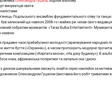
художника
Олександра Гуцала
, оздоби альбому
рт винуватців свята
рналістами
‘янець-Подільського ансамблю фундаментального співу та танцю
був записаний ще навесні 2008-го і майже рік чекав свого видавця
овний побратим музикантів: «Taras Bulba Entertaiment». Музикант
ю назвою.
 в прадавні часи прабабусиної молодості (аранжування народних п
нє життя-буття («Охраннік»), а часом пропонують модерне прочит
ліричним композиціям («Кирпата весна», «На даху будинку»). В альб
боса нова, африканська поліритмія та запальні ска і диско.
і з диском шанувальники зможуть знайти серію наклейок за мотив
удожником Олександром Гуцалом (виставка його робіт триватиме в