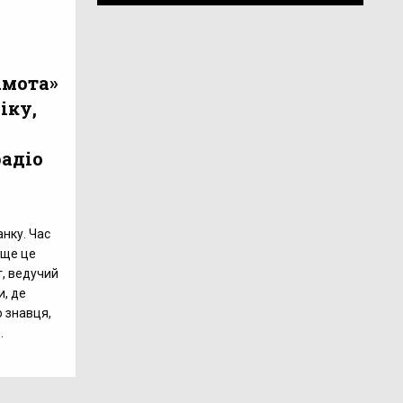
амота»
іку,
радіо
нку. Час
аще це
т, ведучий
и, де
о знавця,
.