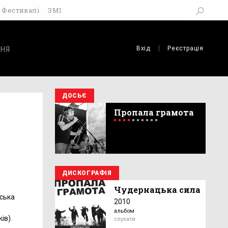
Фестивалі
ЗМІ
Вхід
Реєстрація
НЯ
ДОСЬЄ
Пропала грамота
ДИСКОГРАФІЯ
Чудернацька сила
нська
2010
альбом
ів).
слухати