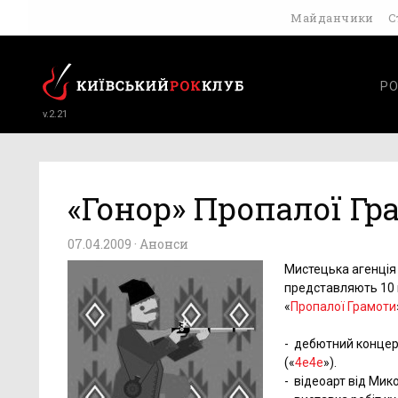
Майданчики
С
РО
v.2.21
«Гонор» Пропалої Гр
07.04.2009 ·
Анонси
Мистецька агенція 
представляють 10 
«
Пропалої Грамоти
-
дебютний концерт
(«
4е4е
»).
-
відеоарт від Мико