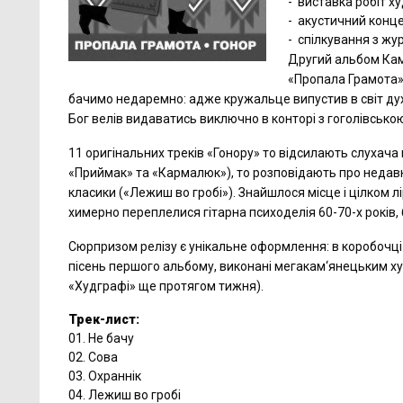
-
виставка робіт 
-
акустичний конце
-
спілкування з жу
Другий альбом Кам
«Пропала Грамота» 
бачимо недаремно: адже кружальце випустив в світ дух
Бог велів видаватись виключно в конторі з гоголівсько
11 оригінальних треків «Гонору» то відсилають слухача
«Приймак» та «Кармалюк»), то розповідають про недав
класики («Лежиш во гробі»). Знайшлося місце і цілком 
химерно переплелися гітарна психоделія 60-70-х років, 
Сюрпризом релізу є унікальне оформлення: в коробочц
пісень першого альбому, виконані мегакам‘янецьким х
«Худграфі» ще протягом тижня).
Трек-лист:
01. Не бачу
02. Сова
03. Охраннік
04. Лежиш во гробі