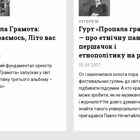
ІНТЕРВ'Ю
ла Грамота:
Гурт «Пропала гр
аємось, Літо вас
— про етнічну пан
першачок і
етнополітику на 
9
05.09.2007
ий фундаментал оркестр
Грамота» запускає у світ
От і закінчилася золота пора
тівку третього альбому –
фестивальних гулянь до світа
о».
підбивати підсумки. А хто кр
може зробити, як не музикан
і журналіст! Не довго думаюч
знайти такого універсальног
пригадався Павло Нечитайло