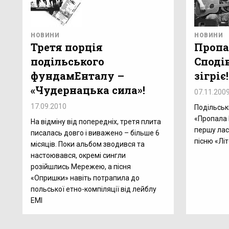
НОВИНИ
НОВИНИ
Третя порція
Пропа
подільського
Сподів
фундамЕнталу –
зігріє!
«Чудернацька сила»!
07.11.200
17.09.2010
Подільськ
«Пропала 
На відміну від попередніх, третя плита
першу лас
писалась довго і виважено – більше 6
пісню «Літ
місяців. Поки альбом зводився та
настоювався, окремі сингли
розійшлись Мережею, а пісня
«Опришки» навіть потрапила до
польської етно-компіляції від лейблу
ЕМІ