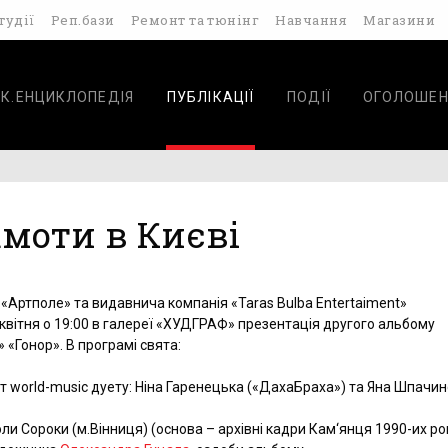
тудії
Реп.бази
Ремонт та тюнінг
Навчання
Магазини
К.ЕНЦИКЛОПЕДІЯ
ПУБЛІКАЦІЇ
ПОДІЇ
ОГОЛОШЕН
амоти в Києві
«Артполе» та видавнича компанія «Taras Bulba Entertaiment»
квітня о 19:00 в галереї «ХУДГРАФ» презентація другого альбому
» «Гонор». В програмі свята:
 world-music дуету: Ніна Гаренецька («ДахаБраха») та Яна Шпачи
ли Сороки (м.Вінниця) (основа – архівні кадри Кам‘янця 1990-их рок