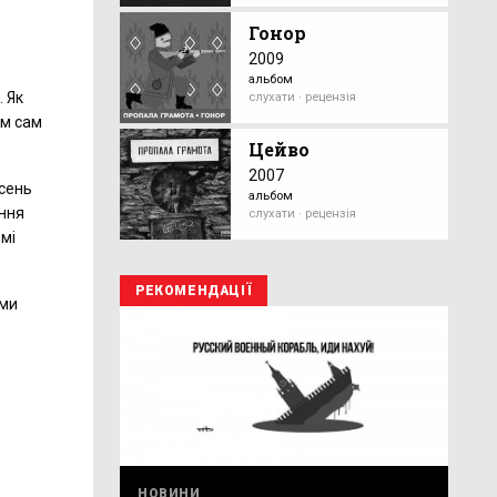
Гонор
2009
альбом
. Як
слухати · рецензія
ам сам
Цейво
2007
ісень
альбом
ання
слухати · рецензія
омі
РЕКОМЕНДАЦІЇ
ами
НОВИНИ