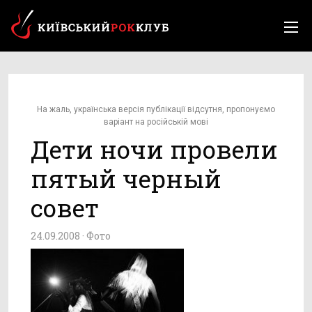
На жаль, українська версія публікації відсутня, пропонуємо
варіант на російській мові
Дети ночи провели
пятый черный
совет
24.09.2008 ·
Фото