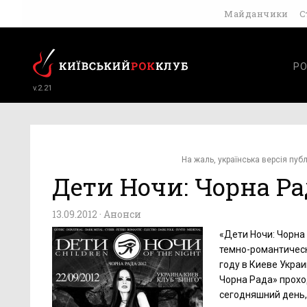
Майданчики
С
РО
v.2.21
На жаль, українська версія публ
Дети Ночи: Чорна Ра
13.09.2012 ·
Анонси
«Дети Ночи: Чорна
темно-романтическ
году в Киеве Укра
Чорна Рада» проход
сегодняшний день, 