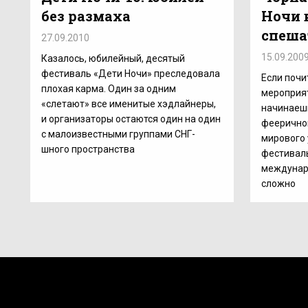
без размаха
Ночи 
спеша
27.09.2010
15.09.200
Казалось, юбилейный, десятый
фестиваль «Дети Ночи» преследовала
Если почи
плохая карма. Один за одним
мероприят
«слетают» все именитые хэдлайнеры,
начинаеш
и организаторы остаются один на один
феерично
с малоизвестными группами СНГ-
мирового 
шного пространства
фестивал
междунар
сложно