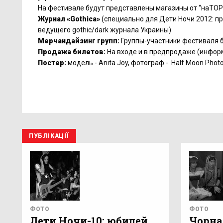
На фестивале будут представлены магазины от “наТОРБАні
Журнал «Gothica»
(специально для Дети Ночи 2012: пр
ведущего gothic/dark журнала Украины)
Мерчандайзинг групп:
Группы-участники фестиваля б
Продажа билетов:
На входе и в предпродаже (инфо
Постер:
модель - Anita Joy, фотограф - Half Moon Photo
ПУБЛІКАЦІЇ
ФОТО
ФОТО
Дети Ночи-10: юбилей
Чорна