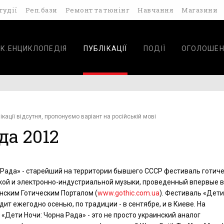
тудії
Реп.бази
Ремонт та тюнінг
Навчання
Магазини
К.ЕНЦИКЛОПЕДІЯ
ПУБЛІКАЦІЇ
ПОДІЇ
ОГОЛОШЕН
ікації відсутня, пропонуємо варіант на російській мові
да 2012
 Рада» - старейший на территории бывшего СССР фестиваль готиче
ой и электронно-индустриальной музыки, проведенный впервые в
инским Готическим Порталом (
www.gothic.com.ua
). Фестиваль «Дети
ит ежегодно осенью, по традиции - в сентябре, и в Киеве. На
«Дети Ночи: Чорна Рада» - это не просто украинский аналог