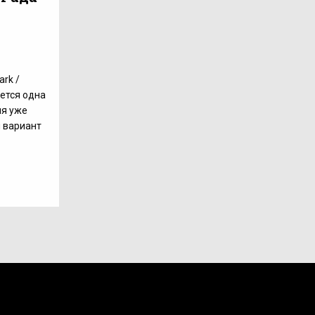
ark /
ается одна
ля уже
 вариант