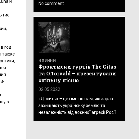
Luna и
No comment
бытие
е
сии,
 в год
ы также
НОВИНИ
антики,
Фронтмени гуртів The Gitas
тся
та O.Torvald – презентували
ния
спільну пісню
ди-
02.05.2022
з
«Досить» – це гімн воїнам, які зараз
учшую
захищають українську землю та
незалежність від воєнної агресії Росії