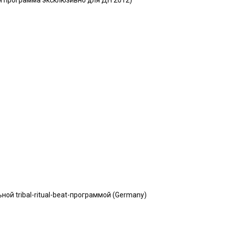
ная программа эксклюзивно для ДН 2012)
льной tribal-ritual-beat-программой (Germany)