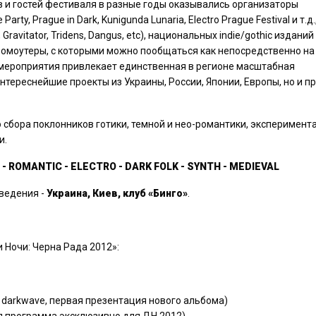
еев и гостей фестиваля в разные годы оказывались организаторы
ty, Prague in Dark, Kunigunda Lunaria, Electro Prague Festival и т.д.
ravitator, Tridens, Dangus, etc), национальных indie/gothic изданий
 и промоутеры, с которыми можно пообщаться как непосредственно н
й мероприятия привлекает единственная в регионе масштабная
тереснейшие проекты из Украины, России, Японии, Европы, но и п
о сбора поклонников готики, темной и нео-романтики, эксперимент
и.
H - ROMANTIC - ELECTRO - DARK FOLK - SYNTH - MEDIEVAL
оведения -
Украина, Киев, клуб «Бинго»
.
Ночи: Черна Рада 2012»:
al / darkwave, первая презентация нового альбома)