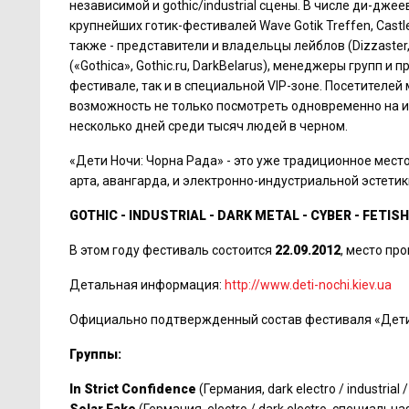
независимой и gothic/industrial сцены. В числе ди-дж
крупнейших готик-фестивалей Wave Gotik Treffen, Castle Par
также - представители и владельцы лейблов (Dizzaster, G
(«Gothica», Gothic.ru, DarkBelarus), менеджеры групп
фестивале, так и в специальной VIP-зоне. Посетителе
возможность не только посмотреть одновременно на ин
несколько дней среди тысяч людей в черном.
«Дети Ночи: Чорна Рада» - это уже традиционное мест
арта, авангарда, и электронно-индустриальной эстетик
GOTHIC - INDUSTRIAL - DARK METAL - CYBER - FETIS
В этом году фестиваль состоится
22.09.2012
, место пр
Детальная информация:
http://www.deti-nochi.kiev.ua
Официально подтвержденный состав фестиваля «Дети 
Группы:
In Strict Confidence
(Германия, dark electro / industri