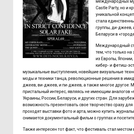
международных мул
Castle Party, но и
уникальной концеп
стала единственн
группы, ди-джеев,
Беларуси в «город
Международный ста
тем, что только н
из Европы, Японии,
кибер- и фетиш-эс
музыкальные выступления, новейшие визуальные техн
моды и техники танца, революционные решения в имид
джеев, ви-джеев, и пи-джеев, а также многое другое
пристальный интерес, являясь не имеющим аналогов «
Украины, России, Беларуси, и других стран. Для зару
возможность презентовать свое творчество сразу для 
проходят выставки фото и арта, можно купить журналы,
снимается документальный фильм о группах и посетите
Также интересен тот факт, что фестиваль стал местом