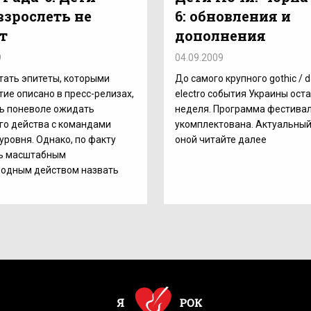
взрослеть не
6: обновления и
т
дополнения
9
04.09.2009
тать эпитеты, которыми
До самого крупного gothic / d
ие описано в пресс-релизах,
electro события Украины ост
ь поневоле ожидать
неделя. Программа фестива
го действа с командами
укомплектована. Актуальный
уровня. Однако, по факту
оной читайте далее
ь масштабным
одным действом назвать