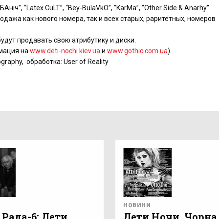
ч”, “Latex CuLT”, “Bey-BulaVkO”, “KarMa”, “Other Side & Anarhy”.
одажа как нового номера, так и всех старых, раритетных, номеров
удут продавать свою атрибутику и диски.
рмация на
www.deti-nochi.kiev.ua
и
ww
w.gothic.com.ua
)
graphy, обработка: User of Reality
НОВИНИ
 Рада-6: Дети
Дети Ночи. Чорна