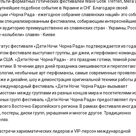
ьти-форматных готических фестивалей Wave Gotik Treffen, Mera 
 крупнейшее подобное событие в Украине и СНГ. Благодаря своей
ции «Чорна Рада - ежегодное собрание славянских наций» это со
ым специализированным фестивалем, собирающим интереснейши
 и аудиторию преимущественно из славянских стран - Украины, Рос
е-колыбели» славян - Киеве.
тус фестиваля «Дети Ночи: Чорна Рада» подтверждается из года
а этом фестивале выступают группы, ди-джеи, и перфоманс-команд
 и США. «Дети Ночи: Чорна Рада» - это праздник готики, темной ром
тетики. В течении двух дней праздника смешиваются и переплетаю
ологии, необычные арт-перфомансы, самые современные проявле
же и дизайне, шоу и демонстрация оригинальной техники работы 
. Международный фестиваль «Дети Ночи: Чорна Рада» вызывает
мостом» между группами из разных концов мира и посетителями и
бежных групп фестиваль «Дети Ночи: Чорна Рада» предоставляет л
всего Восточно-Европейского региона. В рамках фестиваля иногда
 постеры, диски групп, украшения и многое другое. Традиционно
лях.
 встречи харизматических лидеров и VIP-персон международной