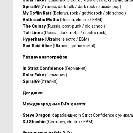
Solar Fake
(Германия, electro / dark electro, специаль
Spiral69
(Италия, dark folk / dark rock / suicide pop)
My Coffin Rats
(Belarus, rock / gothic rock / old school)
Anthracitic Moths
(Russia, electro / EBM)
The Quinsy
(Russia, post-punk / old school)
Tuli Linna
(Russia, dark metal / electro rock)
Hyperhate
(Ukraine, electro / EBM)
Sad Said Alice
(Ukraine, gothic metal)
Раздача автографов
In Strict Confidence
(Германия)
Solar Fake
(Германия)
Spiral69
(Италия)
Ди-джеи
Международные DJ’s-guests:
Steve Dragon
, барабанщик In Strict Confidence с уника
DJ Shashin
(Germany, electro / EBM)