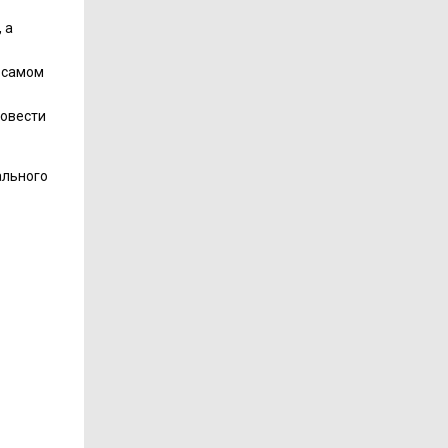
, а
а самом
ровести
ального