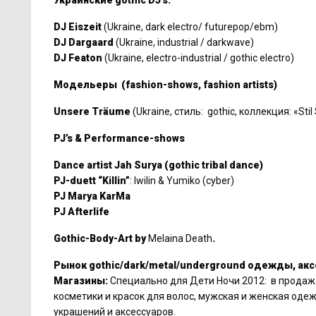
Украинские gothic DJ’s:
DJ Eiszeit
(Ukraine, dark electro/ futurepop/ebm)
DJ Dargaard
(Ukraine, industrial / darkwave)
DJ Featon
(Ukraine, electro-industrial / gothic electro)
Модельеры (fashion-shows, fashion artists)
Unsere Träume
(Ukraine, стиль: gothic, коллекция: «Sti
PJ’s & Performance-shows
Dance artist Jah Surya (gothic tribal dance)
PJ-duett “Killin”
: Iwilin & Yumiko (cyber)
PJ Marya KarMa
PJ Afterlife
Gothic-Body-Art by
Melaina Death
.
Рынок gothic/dark/metal/underground одежды, акс
Магазины:
Специально для Дети Ночи 2012: в продаж
косметики и красок для волос, мужская и женская одежд
украшений и аксессуаров.