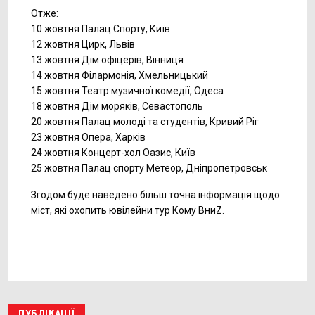
Отже:
10 жовтня Палац Спорту, Київ
12 жовтня Цирк, Львів
13 жовтня Дім офіцерів, Вінниця
14 жовтня Філармонія, Хмельницький
15 жовтня Театр музичної комедії, Одеса
18 жовтня Дім моряків, Севастополь
20 жовтня Палац молоді та студентів, Кривий Ріг
23 жовтня Опера, Харків
24 жовтня Концерт-хол Оазис, Київ
25 жовтня Палац спорту Метеор, Дніпропетровськ
Згодом буде наведено більш точна інформація щодо
міст, які охопить ювілейни тур Кому ВниZ.
ПУБЛІКАЦІЇ