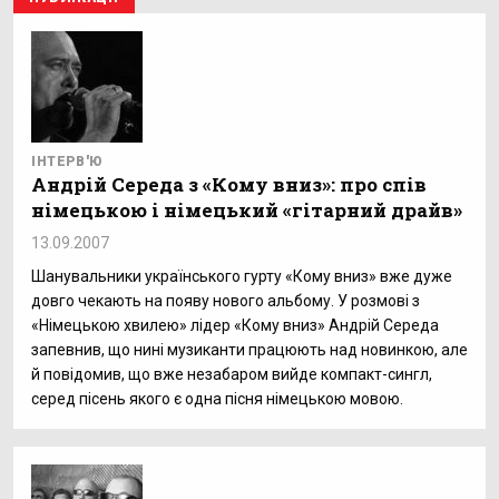
ІНТЕРВ'Ю
Андрій Середа з «Кому вниз»: про спів
німецькою і німецький «гітарний драйв»
13.09.2007
Шанувальники українського гурту «Кому вниз» вже дуже
довго чекають на появу нового альбому. У розмові з
«Німецькою хвилею» лідер «Кому вниз» Андрій Середа
запевнив, що нині музиканти працюють над новинкою, але
й повідомив, що вже незабаром вийде компакт-сингл,
серед пісень якого є одна пісня німецькою мовою.