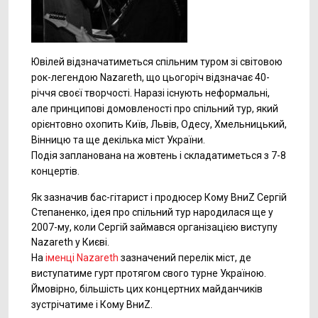
Ювілей відзначатиметься спільним туром зі світовою
рок-легендою Nazareth, що цьогоріч відзначає 40-
річчя своєї творчості. Наразі існують неформальні,
але принципові домовленості про спільний тур, який
орієнтовно охопить Київ, Львів, Одесу, Хмельницький,
Вінницю та ще декілька міст України.
Подія запланована на жовтень і складатиметься з 7-8
концертів.
Як зазначив бас-гітарист і продюсер Кому ВниZ Сергій
Степаненко, ідея про спільний тур народилася ще у
2007-му, коли Сергій займався організацією виступу
Nazareth у Києві.
На
іменці Nazareth
зазначений перелік міст, де
виступатиме гурт протягом свого турне Україною.
Ймовірно, більшість цих концертних майданчиків
зустрічатиме і Кому ВниZ.