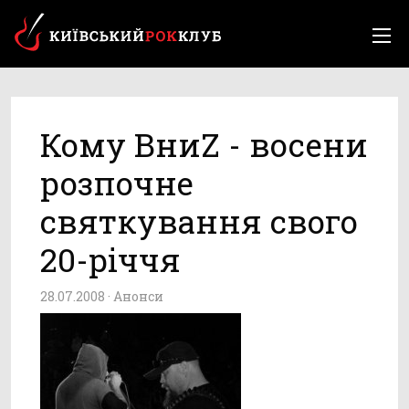
Кому ВниZ - восени
розпочне
святкування свого
20-річчя
28.07.2008 ·
Анонси