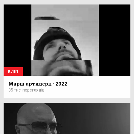
КЛІП
Марш артилерії · 2022
35 тис. переглядів