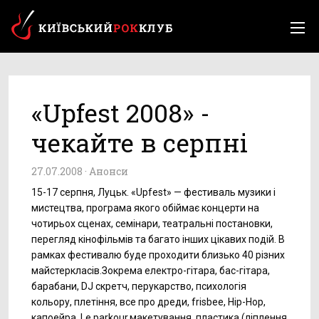
«Upfest 2008» -
чекайте в серпні
27.07.2008 ·
Анонси
15-17 серпня, Луцьк. «Upfest» — фестиваль музики і
мистецтва, програма якого обіймає концерти на
чотирьох сценах, семінари, театральні постановки,
перегляд кінофільмів та багато інших цікавих подій. В
рамках фестивалю буде проходити близько 40 різних
майстеркласів.Зокрема електро-гітара, бас-гітара,
барабани, DJ скретч, перукарство, психологія
кольору, плетіння, все про дреди, frisbee, Hip-Hop,
капоейра, Le parkour,макетування, пластика (ліплення