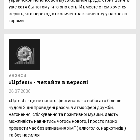
украинской непопсовой музыкальной среде, стоит ценить
уже хотя бы потому, что оно есть. И вместе с тем хочется
верить, что переход от количества к качеству у нас не за
горами.
АНОНСИ
«Upfest» - чекайте в вересні
26.07.2006
«Upfest» - це не просто фестиваль - а набагато більше:
чудові 3 дні проведені разом, в атмосфері дружби,
натхнення, спілкування та позитивної музики, дають
можливість навчитись чогось нового, і просто гарно
провести час без вживання хімії ( алкоголю, наркотиків )
та без насилля.