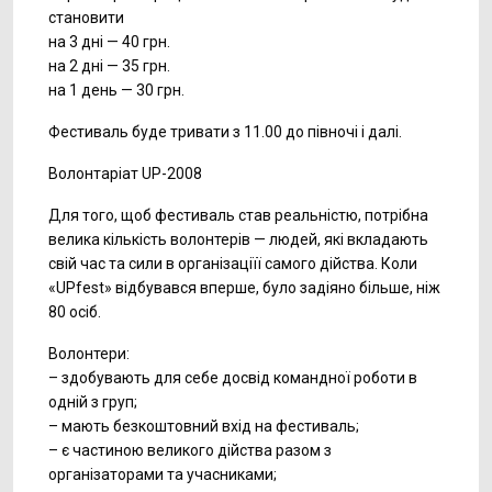
становити
на 3 дні — 40 грн.
на 2 дні — 35 грн.
на 1 день — 30 грн.
Фестиваль буде тривати з 11.00 до півночі і далі.
Волонтаріат UP-2008
Для того, щоб фестиваль став реальністю, потрібна
велика кількість волонтерів — людей, які вкладають
свій час та сили в організаціїї самого дійства. Коли
«UPfest» відбувався вперше, було задіяно більше, ніж
80 осіб.
Волонтери:
– здобувають для себе досвід командної роботи в
одній з груп;
– мають безкоштовний вхід на фестиваль;
– є частиною великого дійства разом з
організаторами та учасниками;