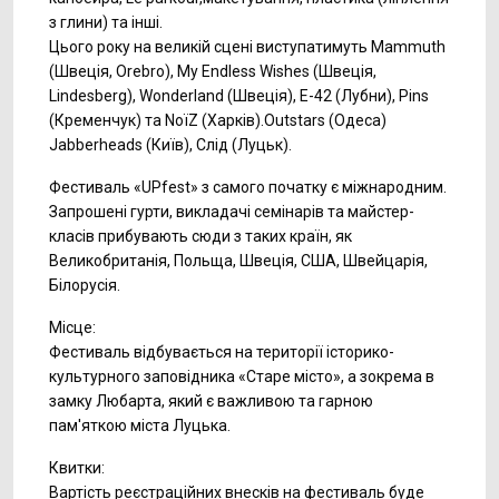
з глини) та інші.
Цього року на великій сцені виступатимуть Mammuth
(Швеція, Orebro), My Endless Wishes (Швеція,
Lindesberg), Wonderland (Швеція), E-42 (Лубни), Pins
(Кременчук) та NoїZ (Харків).Outstars (Одеса)
Jabberheads (Київ), Слід (Луцьк).
Фестиваль «UPfest» з самого початку є міжнародним.
Запрошені гурти, викладачі семінарів та майстер-
класів прибувають сюди з таких країн, як
Великобританія, Польща, Швеція, США, Швейцарія,
Білорусія.
Місце:
Фестиваль відбувається на території історико-
культурного заповідника «Старе місто», а зокрема в
замку Любарта, який є важливою та гарною
пам'яткою міста Луцька.
Квитки:
Вартість реєстраційних внесків на фестиваль буде