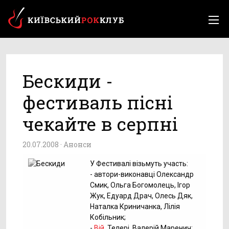
Бескиди -
фестиваль пісні
чекайте в серпні
20.07.2008 ·
Анонси
У Фестивалі візьмуть участь:
- автори-виконавці Олександр
Смик, Ольга Богомолець, Ігор
Жук, Едуард Драч, Олесь Дяк,
Наталка Криничанка, Лілія
Кобільник;
-
Вій
, Телері, Валерій Маренич;