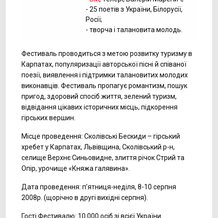
- 25 поетів з України, Білорусії,
Росії;
- творча і талановита молодь.
Фестиваль проводиться з метою розвитку туризму в
Карпатах, популяризації авторської пісні й співаної
поезії, виявлення і підтримки талановитих молодих
виконавців. Фестиваль пропагує романтизм, пошук
пригод, здоровий спосіб життя, зелений туризм,
відвідання цікавих історичних місць, підкорення
гірських вершин.
Місце проведення: Сколівські Бескиди – гірський
хребет у Карпатах, Львівщина, Сколівський р-н,
селище Верхнє Синьовидне, злиття річок Стрий та
Опір, урочище «Княжа галявина».
Дата проведення: п’ятниця-неділя, 8-10 серпня
2008р. (щорічно в другі вихідні серпня).
Гості Фестивалю: 10 000 осіб зі всієї України.