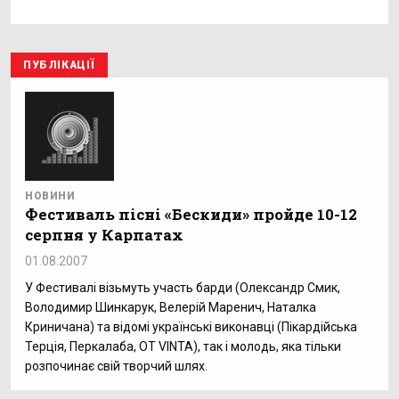
ПУБЛІКАЦІЇ
НОВИНИ
Фестиваль пісні «Бескиди» пройде 10-12
серпня у Карпатах
01.08.2007
У Фестивалі візьмуть участь барди (Олександр Смик,
Володимир Шинкарук, Велерій Маренич, Наталка
Криничана) та відомі українські виконавці (Пікардійська
Терція, Перкалаба, OT VINTA), так і молодь, яка тільки
розпочинає свій творчий шлях.