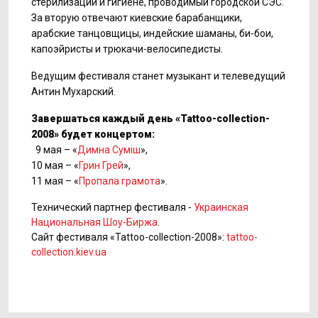
стерилизации и гигиене, проводимый городской СЭС.
За вторую отвечают киевские барабанщики,
арабские танцовщицы, индейские шаманы, би-бои,
капоэйристы и трюкачи-велосипедисты.
Ведущим фестиваля станет музыкант и телеведущий
Антин Мухарский.
Завершаться каждый день «Tattoo-collection-
2008» будет концертом:
9 мая – «
Димна Суміш
»,
10 мая – «
Грин Грей
»,
11 мая – «
Пропала грамота
».
Технический партнер фестиваля -
Украинская
Национальная Шоу-Биржа
.
Сайт фестиваля «Tattoo-collection-2008»:
tattoo-
collection.kiev.ua