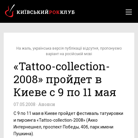
На жаль, українська версія публікації відсутня, пропонуємо
варіант на російській мові
«Tattoo-collection-
2008» пройдет в
Киеве c 9 по 11 мая
07.05.2008 ·
Анонси
С 9 по 11 мая в Киеве пройдет фестиваль татуировки
и пирсинга «Tattoo-collection-2008» (Акко
Интернешнел, проспект Победы, 40б, парк имени
Пушкина).