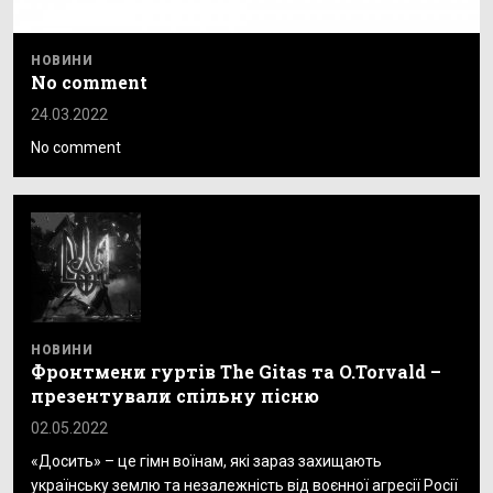
НОВИНИ
No comment
24.03.2022
No comment
НОВИНИ
Фронтмени гуртів The Gitas та O.Torvald –
презентували спільну пісню
02.05.2022
«Досить» – це гімн воїнам, які зараз захищають
українську землю та незалежність від воєнної агресії Росії