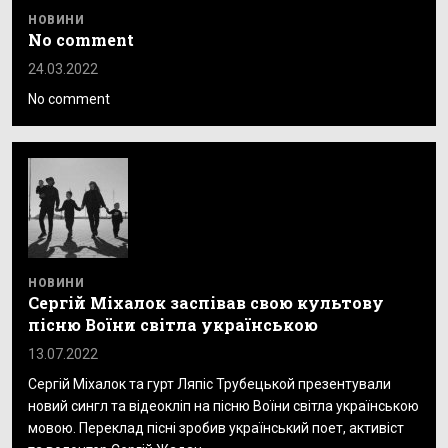
НОВИНИ
No comment
24.03.2022
No comment
НОВИНИ
Сергій Міхалок заспівав свою культову
пісню Воїни світла українською
13.07.2022
Сергій Міхалок та гурт Ляпіс Трубецькой презентували
новий сингл та відеокліп на пісню Воїни світла українською
мовою. Переклад пісні зробив український поет, активіст