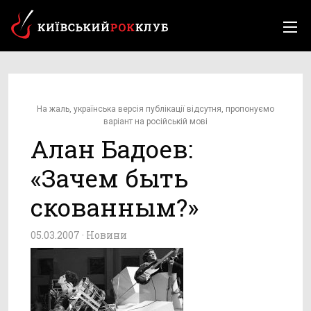
На жаль, українська версія публікації відсутня, пропонуємо
варіант на російській мові
Алан Бадоев:
«Зачем быть
скованным?»
05.03.2007 ·
Новини