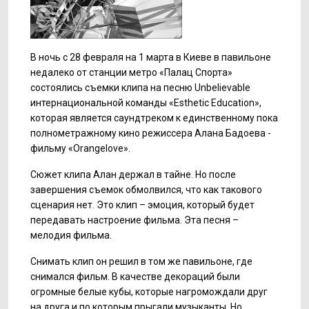
В ночь с 28 февраля на 1 марта в Киеве в павильоне
недалеко от станции метро «Палац Спорта»
состоялись съемки клипа на песню Unbelievable
интернациональной команды «Esthetic Education»,
которая является саундтреком к единственному пока
полнометражному кино режиссера Алана Бадоева -
фильму «Orangelove».
Сюжет клипа Алан держал в тайне. Но после
завершения съемок обмолвился, что как такового
сценария нет. Это клип – эмоция, который будет
передавать настроение фильма. Эта песня –
мелодия фильма.
Снимать клип он решил в том же павильоне, где
снимался фильм. В качестве декораций были
огромные белые кубы, которые нагромождали друг
на друга и по которым прыгали музыканты. Но