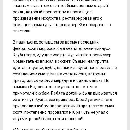
главным акцентом стал необыкновенный старый
рояль, который превратили в настоящее
произведение искусства, реставрировав его с
помощью арматуры, старых дверей и прозрачного
пластика.
В павильоне, остывшем за время последних
февральских морозов, был значительный «минус».
Клубы пара, идущие изо рта музыкантов, режиссер
моментально вписал в сюжет. Съемочная группа,
одетая в куртки, шубы, шапки и закутанная в одеяла с
сожалением смотрела на «эстетиков», которым
приходилось часами мерзнуть в одних майках. По
замыслу Бадоева всех музыкантов скотчем
примотали к кубам. Ребята должны были вырываться
из этих пут. Хуже всех пришлось Юре Хусточке - его
приковали к кубам вверх ногами, в процессе съемок
скотч постепенно прорвался и Юра чуть не упал с
двухметровой высоты вниз головой!
«Мне хотелось бы показать свободу и