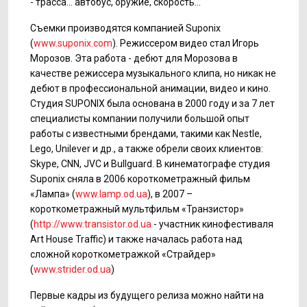
- трасса... автобус, оружие, скорость...
Съемки производятся компанией Suponix
(
www.suponix.com
). Режиссером видео стал Игорь
Морозов. Эта работа - дебют для Морозова в
качестве режиссера музыкального клипа, но никак не
дебют в профессиональной анимации, видео и кино.
Студия SUPONIX была основана в 2000 году и за 7 лет
специалисты компании получили большой опыт
работы с известными брендами, такими как Nestle,
Lego, Unilever и др., а также обрели своих клиентов:
Skype, CNN, JVC и Bullguard. В кинематографе студия
Suponix сняла в 2006 короткометражный фильм
«Лампа» (
www.lamp.od.ua
), в 2007 –
короткометражный мультфильм «Транзистор»
(
http://www.transistor.od.ua
- участник кинофестиваля
Art House Traffic) и также началась работа над
сложной короткометражкой «Страйдер»
(
www.strider.od.ua
)
Первые кадры из будущего релиза можно найти на