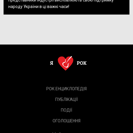
представники індустрії висловлюють свою підтримку
народу України в ці важкі часи!
РОК.ЕНЦИКЛОПЕДІЯ
ПУБЛІКАЦІЇ
ПОДІЇ
ОГОЛОШЕННЯ