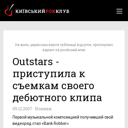
На жаль, українська версія публікації відсутня, пропонуємо
варіант на російській мові
Outstars -
приступила к
съемкам своего
дебютного клипа
09.12.2007 ·
Новини
Первой музыкальной композицией получившей свой
видеоряд стал «Bank Robber».