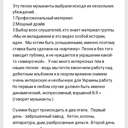
Эту песню музыканты выбрали исходя из нескольких
убеждений...
1.Профессиональный материал
2.Мощный драйв
3.Выбор всех слушателей, кто знает материал группы.
«Мы не вкладываем в это видео особой истории,
идеи... Мы хотим быть услышанными, именно поэтому
ставка была сделана на «картинку». Песня и без того
заводит публику, и не нуждается в украшении какой-
то «заморочкой»... У нас много интересных тем в
наших песнях - ведь мы почти закончили работу над
дебютным альбомом и в скором времени снимем
очень интересную и необычную для Украины работу.
Но первым в любом случае должен быть именно
динамический, экспрессивный, взрывной B.R.»
(говорят музыканты.)
Съемки будут происходить в два этапа... Первый
день - заброшенный завод... бетон, колоны,
аппаратура, дым, разбросанные деньги...Второй день