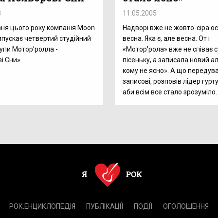
8
11.05.2005
вня цього року компанія Moon
Надворі вже не жовто-сіра осі
ипускає четвертий студійний
весна. Яка є, але весна. От і
упи Мотор’ролла -
«Мотор'рола» вже не співає 
і Сни».
пісеньку, а записала новий 
кому не ясно». А що передув
записові, розповів лідер гурту
аби всім все стало зрозуміло.
РОК.ЕНЦИКЛОПЕДІЯ
ПУБЛІКАЦІЇ
ПОДІЇ
ОГОЛОШЕННЯ