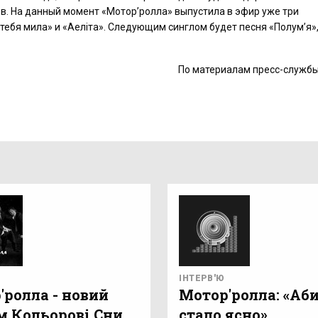
в. На данный момент «Мотор’ролла» выпустила в эфир уже три
тебя мила» и «Аеліта». Следующим синглом будет песня «Полум’я»
По материалам пресс-службы
ІНТЕРВ'Ю
'ролла - новий
Мотор'ролла: «Аби
м Кольорові Сни
стало ясно»