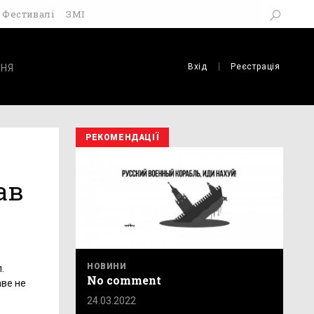
Фестивалі
ЗМІ
Вхід
Реєстрація
НЯ
РЕКОМЕНДАЦІЇ
ав
НОВИНИ
л.
No comment
аве не
24.03.2022