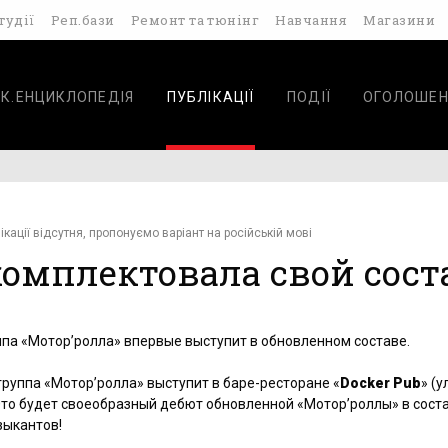
тудії
Реп.бази
Ремонт та тюнінг
Навчання
Магазини
К.ЕНЦИКЛОПЕДІЯ
ПУБЛІКАЦІЇ
ПОДІЇ
ОГОЛОШЕН
ікації відсутня, пропонуємо варіант на російській мові
комплектовала свой сост
уппа «Мотор’ролла» впервые выступит в обновленном составе.
группа «Мотор’ролла» выступит в баре-ресторане «
Docker Pub
» (у
 Это будет своеобразный дебют обновленной «Мотор’роллы» в сост
зыкантов!