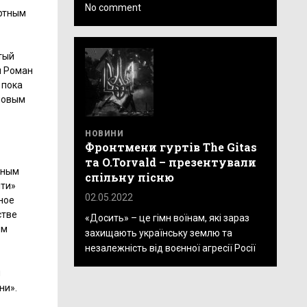
No comment
ертным
тый
я Роман
 пока
 новым
НОВИНИ
Фронтмени гуртів The Gitas
та O.Torvald – презентували
зным
спільну пісню
іти»
02.05.2022
ное
стве
«Досить» – це гімн воїнам, які зараз
ым
захищають українську землю та
незалежність від воєнної агресії Росії
й
ни».