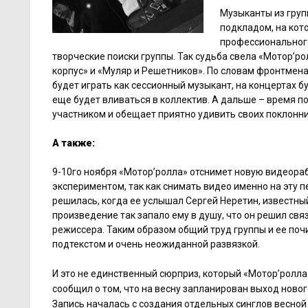
Музыканты из груп
подкладом, на кот
профессионального
творческие поиски группы. Так судьба свела «Мотор’р
корпус» и «Муляр и Решетников». По словам фронтмена
будет играть как сессионный музыкант, на концертах 
еще будет вливаться в коллектив. А дальше – время п
участником и обещает приятно удивить своих поклонн
А также:
9-10го ноября «Мотор’ролла» отснимет новую видеораб
экспериментом, так как снимать видео именно на эту п
решилась, когда ее услышал Сергей Неретин, известны
произведение так запало ему в душу, что он решил свя
режиссера. Таким образом общий труд группы и ее поч
подтекстом и очень неожиданной развязкой.
И это не единственный сюрприз, который «Мотор’ролла
сообщил о том, что на весну запланирован выход ново
Запись началась с создания отдельных синглов весной 