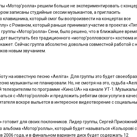
пы «Мотор’ролла» решили больше не экспериментировать с конц
ором записаны студийные сессии музыкантов, а пригласить
 клавишника, который смог бы воспроизвести на концертах все
оллу» с Романом, который раньше принимал участие в проектах «Пя
 группы «Мотор’ролла» Сени, было решено, что в ближайшее врем
будет выступать без традиционного «мотор’ролловского» костюма и
окажет. Сейчас группа абсолютно довольна совместной работой с
иков новым звучанием.
оту на известную песню «Аеліта». Для группы это будет своеобра
есню музыканты не планировали. Но, не смотря на это, судьба «Аел
й телезрителям по программе «Кино.UA» на канале УТ-1. Музыкаль
заться с «Мотор’роллой» и предложить ребятам свои услуги в каче
итателя вскоре выльется в интересное видеотворение с социальн
» готовит для своих поклонников. Лидер группы, Сергей Присяжни
го альбома «Мотор’роллы», который будет называться «Кольорові с
в 2006 года, и в финальном варианте диск будет содержать 12