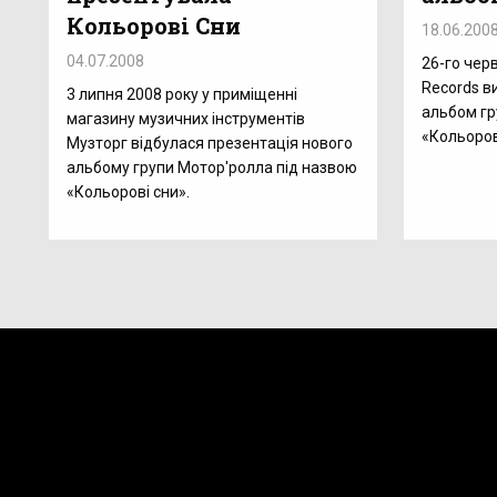
Кольорові Сни
18.06.200
04.07.2008
26-го чер
Records в
3 липня 2008 року у приміщенні
альбом гр
магазину музичних інструментів
«Кольоров
Музторг відбулася презентація нового
альбому групи Мотор'ролла під назвою
«Кольорові сни».