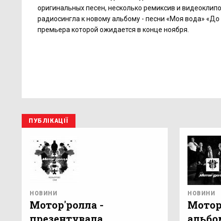
оригинальных песен, несколько ремиксив и видеоклипо
радиосингла к новому альбому - песни «Моя вода» «До 
премьера которой ожидается в конце ноября.
ПУБЛІКАЦІЇ
НОВИНИ
НОВИНИ
Мотор'ролла -
Мотор
презентувала
альбо