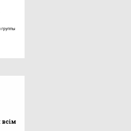
,
 группы
 всім