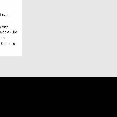
нь, а
сумну
альбом «Шо
ало
 Сеня, то