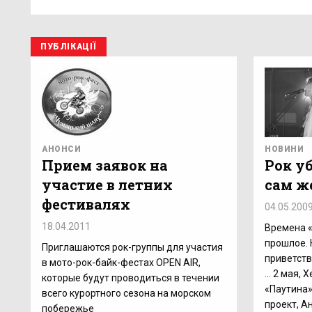
ПУБЛІКАЦІЇ
АНОНСИ
НОВИНИ
Прием заявок на
Рок уб
участие в летних
сам же
фестивалях
04.05.200
18.04.2011
Времена «
прошлое. 
Приглашаются рок-группы для участия
приветст
в мото-рок-байк-фестах OPEN AIR,
... 2 мая,
которые будут проводиться в течении
«Паутина»
всего курортного сезона на морском
проект, А
побережье