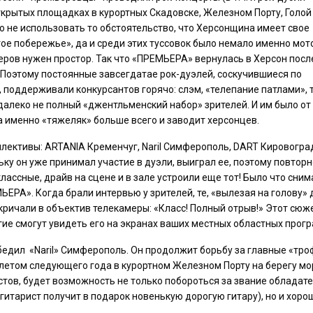
крытых площадках в курортных Скадовске, Железном Порту, Голой
ло не использовать то обстоятельство, что Херсонщина имеет свое
ое побережье», да и среди этих туссовок было немало именно мот
керов нужен простор. Так что «ПРЕМЬЕРА» вернулась в Херсон посл
 Поэтому постоянные завсегдатае рок-дуэлей, соскучившиеся по
 поддерживали конкурсантов горячо: слэм, «телепание патлами», 
 далеко не полный «джентльменский набор» зрителей. И им было от
а именно «тяжеляк» больше всего и заводит херсонцев.
ллективы: ARTANIA Кременчуг, Naril Симферополь, DART Кировоград
ку он уже принимал участие в дуэли, выиграл ее, поэтому повторн
классные, драйв на сцене и в зале устроили еще тот! Было что сним
ЕРА». Когда брали интервью у зрителей, те, «вылезая на голову» 
кричали в объектив телекамеры: «Класс! Полный отрыв!» Этот сюж
гие смогут увидеть его на экранах ваших местных областных прог
обедил «Naril» Симферополь. Он продолжит борьбу за главные «тр
летом следующего года в курортном Железном Порту на берегу мо
стов, будет возможность не только побороться за звание обладат
гитарист получит в подарок новенькую дорогую гитару), но и хоро