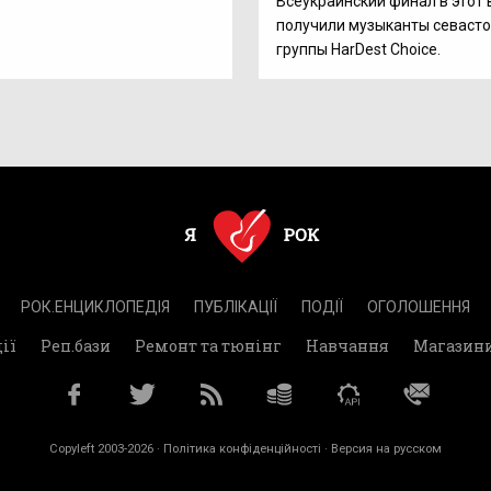
Всеукраинский финал в этот 
получили музыканты севаст
группы HarDest Choice.
РОК.ЕНЦИКЛОПЕДІЯ
ПУБЛІКАЦІЇ
ПОДІЇ
ОГОЛОШЕННЯ
ії
Реп.бази
Ремонт та тюнінг
Навчання
Магазин
Copyleft 2003-2026 ·
Політика конфіденційності
· Версия на русском