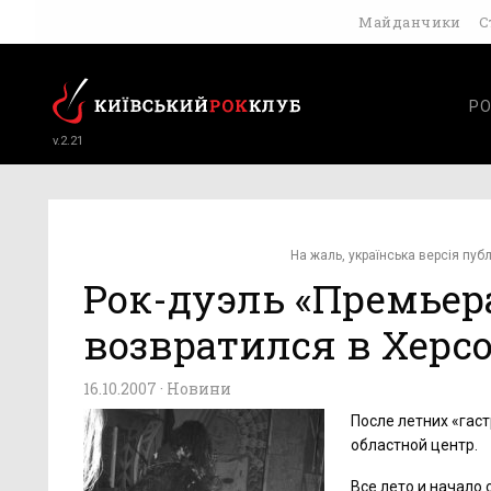
Майданчики
С
РО
v.2.21
На жаль, українська версія публ
Рок-дуэль «Премьер
возвратился в Херс
16.10.2007 ·
Новини
После летних «гас
областной центр.
Все лето и начало 