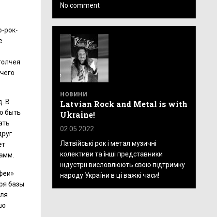
No comment
о-рок-
е
толчея
 чего
НОВИНИ
. В
Latvian Rock and Metal is with
о быть
Ukraine!
ать
02.05.2022
друг
Латвійські рок і метал музичні
ет
колективи та інші представники
рамм.
індустрії висловлюють свою підтримку
офеи»
народу України в ці важкі часи!
ря базы
еля
шо