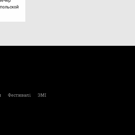
вечер
опольской
и
Фестивалі
ЗМІ