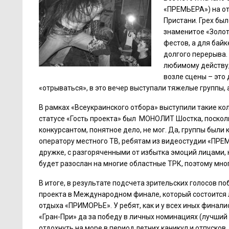
«ПРЕМЬЕРА») на от
Пристани. Грех бы
знаменитое «Золот
фестов, а для бай
долгого перерыва.
любимому действу,
возле сцены – это
«отрываться», в это вечер выступали тяжелые группы, 
В рамках «Всеукраинского отбора» выступили такие ко
статусе «Гость проекта» был МОНОЛИТ Шостка, посколь
конкурсантом, понятное дело, не мог. Да, группы были 
оператору местного ТВ, ребятам из видеостудии «ПРЕМЬ
дружке, с разгоряченными от избытка эмоций лицами, 
будет разослан на многие областные ТРК, поэтому мно
В итоге, в результате подсчета зрительских голосов п
проекта в Международном финале, который состоится 
отдыха «ПРИМОРЬЕ». У ребят, как и у всех иных финали
«Гран-При» да за победу в личных номинациях (лучший 
отдохнуть на море в период летних каникул и отпусков.