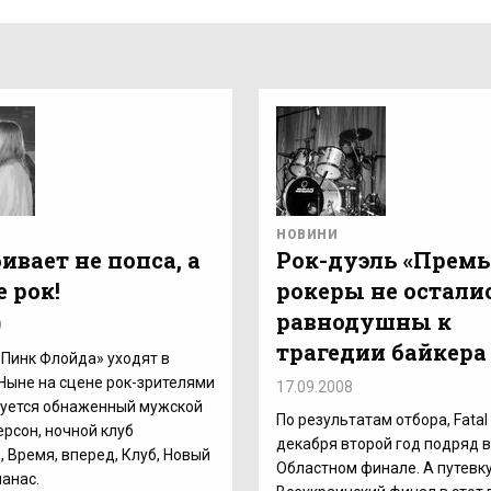
НОВИНИ
ивает не попса, а
Рок-дуэль «Премь
 рок!
рокеры не остали
равнодушны к
9
трагедии байкера
Пинк Флойда» уходят в
Ныне на сцене рок-зрителями
17.09.2008
вуется обнаженный мужской
По результатам отбора, Fatal 
 Херсон, ночной клуб
декабря второй год подряд в
, Время, вперед, Клуб, Новый
Областном финале. А путевку
нанас.