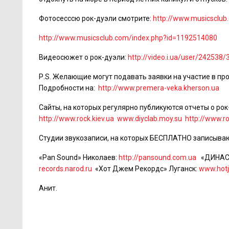
Фотосесссю рок-дуэли смотрите:
http://www.musicsclu
http://www.musicsclub.com/index.php?id=1192514080
Видеосюжет о рок-дуэли:
http://video.i.ua/user/242538
Р.S. Желающие могут подавать заявки на участие в пр
Подробности на:
http://www.premera-veka.kherson.ua
Сайты, на которых регулярно публикуются отчеты о рок
http://www.rock.kiev.ua
www.diyclab.moy.su
http://www.r
Студии звукозаписи, на которых БЕСПЛАТНО записываю
«Pan Sound» Николаев:
http://pansound.com.ua
«ДИНАСТ
records.narod.ru
«Хот Джем Рекордс» Луганск:
www.hot
Анит.