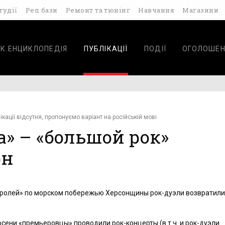
тудії
Реп.бази
Ремонт та тюнінг
Навчання
Магазини
К.ЕНЦИКЛОПЕДІЯ
ПУБЛІКАЦІЇ
ПОДІЇ
ОГОЛОШЕН
ікації відсутня, пропонуємо варіант на російській мові
а» – «большой рок»
он
тролей» по морском побережью Херсонщины рок-дуэли возвратили
осени «премьеровцы» проводили рок-концерты (в т.ч. и рок-дуэли