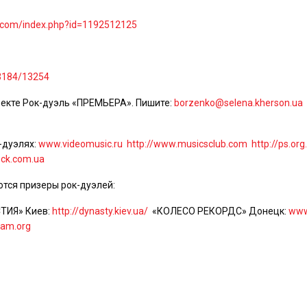
b.com/index.php?id=1192512125
/3184/13254
оекте Рок-дуэль «ПРЕМЬЕРА». Пишите:
borzenko@selena.kherson.ua
-дуэлях:
www.videomusic.ru
http://www.musicsclub.com
http://ps.org
ock.com.ua
тся призеры рок-дуэлей:
ИЯ» Киев:
http://dynasty.kiev.ua/
«КОЛЕСО РЕКОРДС» Донецк:
www
jam.org