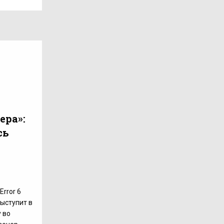
ера»:
сь
Error 6
ыступит в
 во