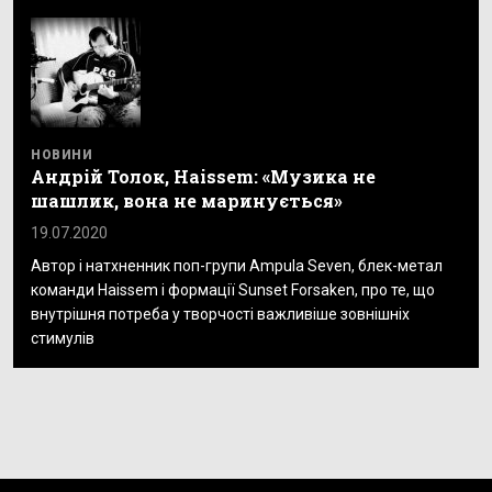
НОВИНИ
Андрій Толок, Haissem: «Музика не
шашлик, вона не маринується»
19.07.2020
Автор і натхненник поп-групи Ampula Seven, блек-метал
команди Haissem і формації Sunset Forsaken, про те, що
внутрішня потреба у творчості важливіше зовнішніх
стимулів