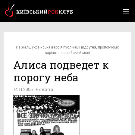
На жаль, українська версія публікації відсутня, пропонуємо
варіант на російській мові
Алиса подведет к
порогу неба
14.11.2006 ·
Новини