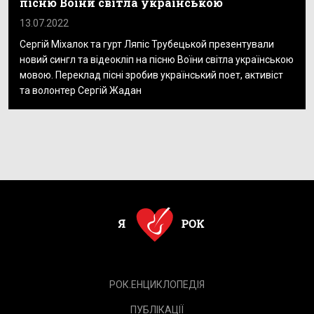
пісню Воїни світла українською
13.07.2022
Сергій Міхалок та гурт Ляпіс Трубецькой презентували
новий сингл та відеокліп на пісню Воїни світла українською
мовою. Переклад пісні зробив український поет, активіст
та волонтер Сергій Жадан
РОК.ЕНЦИКЛОПЕДІЯ
ПУБЛІКАЦІЇ