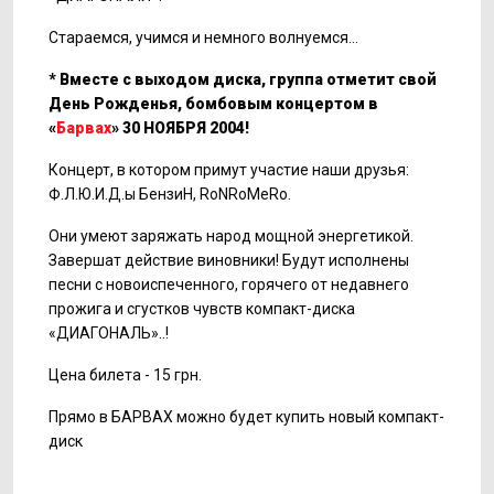
Стараемся, учимся и немного волнуемся…
* Вместе с выходом диска, группа отметит свой
День Рожденья, бомбовым концертом в
«
Барвах
» 30 НОЯБРЯ 2004!
Концерт, в котором примут участие наши друзья:
Ф.Л.Ю.И.Д.ы БензиН, RoNRoMeRo.
Они умеют заряжать народ мощной энергетикой.
Завершат действие виновники! Будут исполнены
песни с новоиспеченного, горячего от недавнего
прожига и сгустков чувств компакт-диска
«ДИАГОНАЛЬ»..!
Цена билета - 15 грн.
Прямо в БАРВАХ можно будет купить новый компакт-
диск