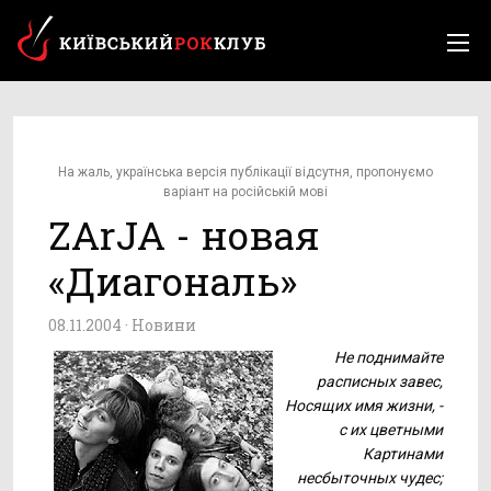
На жаль, українська версія публікації відсутня, пропонуємо
варіант на російській мові
ZArJA - новая
«Диагональ»
08.11.2004 ·
Новини
Не поднимайте
расписных завес,
Носящих имя жизни, -
с их цветными
Картинами
несбыточных чудес;