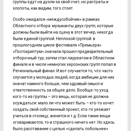
группы едут на дуэли за свой счет, но растраты и
хлопоты, как видим, того стоят.
Особо ожидался «междусобойчик» в рамках
Областного отбора: музыканты двух групп, которые
должны были выйти на сцену в этот вечер, некогда
были единой группой. Неплохой группой: в
прошлогоднем цикле фестиваля «Премьера»
«Постскриптум» сначала прошел предварительный
отборочный тур, затем стал лауреатом в Областном
финале и в числе немногих херсонских групп попал в
Региональный финал. И вот случается то, что часто
случается у молодых людей, когда амбиции для них
значат намного больше, чем здравый смысл и
ответственность за общее дело. Вообще-то уход
кого-то из группы – это вещь, которая не должна
осуждаться: мало ли что может быть – кто-то хочет
создать свой собственный проект, кто-то уезжает
учиться в столицу, женится и т.д. Если такие вещи
оговариваются, то и страшного ничего нет. Но здесь
было расставание с целью «сделать побольнее»