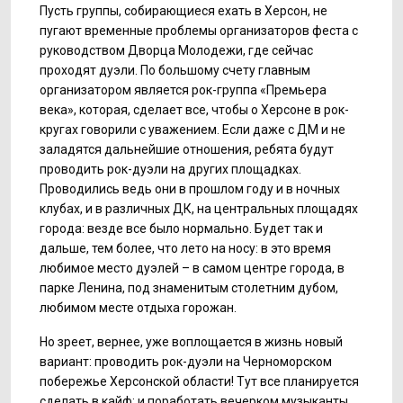
Пусть группы, собирающиеся ехать в Херсон, не
пугают временные проблемы организаторов феста с
руководством Дворца Молодежи, где сейчас
проходят дуэли. По большому счету главным
организатором является рок-группа «Премьера
века», которая, сделает все, чтобы о Херсоне в рок-
кругах говорили с уважением. Если даже с ДМ и не
заладятся дальнейшие отношения, ребята будут
проводить рок-дуэли на других площадках.
Проводились ведь они в прошлом году и в ночных
клубах, и в различных ДК, на центральных площадях
города: везде все было нормально. Будет так и
дальше, тем более, что лето на носу: в это время
любимое место дуэлей – в самом центре города, в
парке Ленина, под знаменитым столетним дубом,
любимом месте отдыха горожан.
Но зреет, вернее, уже воплощается в жизнь новый
вариант: проводить рок-дуэли на Черноморском
побережье Херсонской области! Тут все планируется
сделать в кайф: и поработать вечерком музыканты