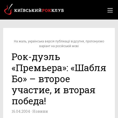
На жаль, українська версія публікації відсутня, пропонуємо
варіант на російській мові
Рок-дуэль
«Премьера»: «Шабля
Бо» – второе
участие, и вторая
победа!
16.04.2004 ·
Новини