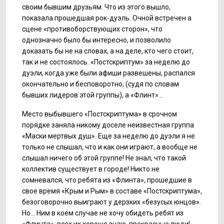
своим бывшим друзьям. Что из этого вышло,
показала прошедшая рок-дуэль. Очной встречен а
сцене «противоборствующих сторон», что
однозначно было бы интересно, и позволило
доказать бы не на словах, а на деле, кто чего стоит,
так и не состоялось. «Постскриптум» за неделю до
дуэли, когда уже были афиши развешены, распался
окончательно и бесповоротно, (судя по словам
бывших лидеров этой группы), а «Флинт»…
Место выбывшего «Постскриптума» в срочном
порядке заняла никому доселе неизвестная группа
«Маски мертвых душ». Еще за неделю до дуэли я не
только не слышал, что и как они играют, а вообще не
слышал ничего об этой группе! Не знал, что такой
коллектив существует в городе! Никто не
сомневался, что ребята из «Флинта», прошедшие в
свое время «Крым и Рым» в составе «Постскриптума»,
безоговорочно выиграют у дерзких «безусых юнцов».
Но… Ним в коем случае не хочу обидеть ребят из