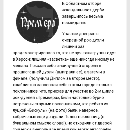
В Областном отборе
«скандальное» дерби
завершилось весьма
неожиданно.
Участие днепрян в
очередной рок-дуэли
лишний раз
продемонстрировало то, что не зря-таки группы едут
в Херсон: лишняя «засветка» еще никогда никому не
мешала. Показав себя с наилучшей стороны в
прошлогодней дуэли, (выиграли ее), а затем и в
финале, (получили Диплом за второе место),
«шаблисты» завоевали себе в этом городе столько
поклонников, что, приехав для участие во 2-м цикле
рок-дуэлей «Премьера», были настолько бурно
встречены старыми поклонниками, что ребята из
луцкой «Вискулы» (на фото) были, наверное,
«обречены» еще до дуэли. Толпы поклонниц, (в
буквальном смысле слова!), не отходили от дверей
гримерки днепрян все время концерта: автографы,