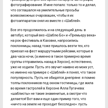
фотографирование. И мне попало: только то и делал,
что соглашался на умилительные просьбы
всевозможных очаровашек, чтобы я их
фотоаппаратом снял их вместе с «Шаблей».
Все это продолжилось и на следующий день: в
автобус, который вез «Шаблю Бо» и «Премьеру века»
на рок-фестиваль в Каховке, напросились
поклонницы, назад тоже пришлось везти тех, кто
приехал на фест маршрутными рейсами, которые в
два часа ночи, (а именно в такое примерно время
группы отправились назад в Херсон), естественно,
уже не ходили. Пусть это звучит наивно из моих уст,
но именно на примере с «Шаблей» я понял, что такое
популярность. Пусть не обидятся днепряне: я помню
толпы поклонников под окном гостиницы, где жила
во время гастролей в Херсоне Алла Пугачева:
«шаблисты» не такие знаменитые, а смотри что
делается! Вот вам и еще один пример того, что
«ничто на земле не проходит бесследно»: пусть