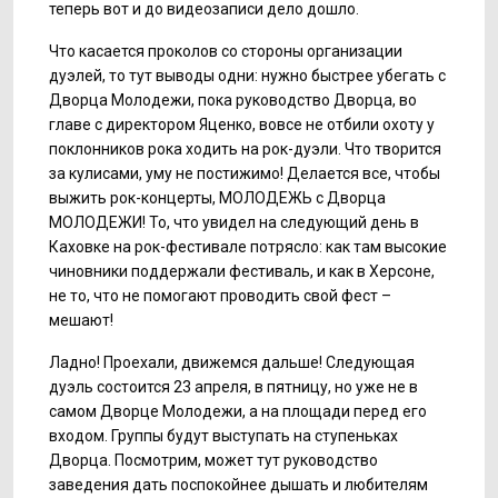
теперь вот и до видеозаписи дело дошло.
Что касается проколов со стороны организации
дуэлей, то тут выводы одни: нужно быстрее убегать с
Дворца Молодежи, пока руководство Дворца, во
главе с директором Яценко, вовсе не отбили охоту у
поклонников рока ходить на рок-дуэли. Что творится
за кулисами, уму не постижимо! Делается все, чтобы
выжить рок-концерты, МОЛОДЕЖЬ с Дворца
МОЛОДЕЖИ! То, что увидел на следующий день в
Каховке на рок-фестивале потрясло: как там высокие
чиновники поддержали фестиваль, и как в Херсоне,
не то, что не помогают проводить свой фест –
мешают!
Ладно! Проехали, движемся дальше! Следующая
дуэль состоится 23 апреля, в пятницу, но уже не в
самом Дворце Молодежи, а на площади перед его
входом. Группы будут выступать на ступеньках
Дворца. Посмотрим, может тут руководство
заведения дать поспокойнее дышать и любителям