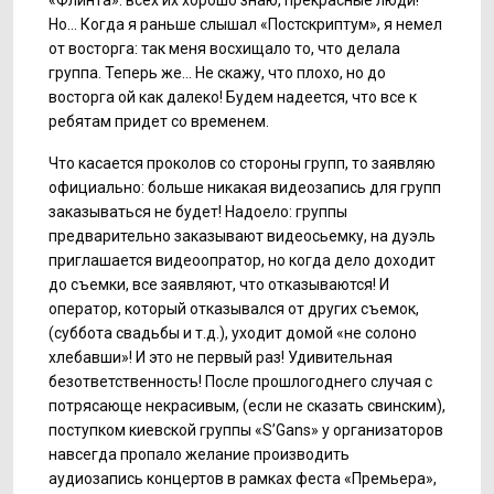
«Флинта»: всех их хорошо знаю, прекрасные люди!
Но… Когда я раньше слышал «Постскриптум», я немел
от восторга: так меня восхищало то, что делала
группа. Теперь же… Не скажу, что плохо, но до
восторга ой как далеко! Будем надеется, что все к
ребятам придет со временем.
Что касается проколов со стороны групп, то заявляю
официально: больше никакая видеозапись для групп
заказываться не будет! Надоело: группы
предварительно заказывают видеосьемку, на дуэль
приглашается видеоопратор, но когда дело доходит
до съемки, все заявляют, что отказываются! И
оператор, который отказывался от других съемок,
(суббота свадьбы и т.д.), уходит домой «не солоно
хлебавши»! И это не первый раз! Удивительная
безответственность! После прошлогоднего случая с
потрясающе некрасивым, (если не сказать свинским),
поступком киевской группы «S’Gans» у организаторов
навсегда пропало желание производить
аудиозапись концертов в рамках феста «Премьера»,