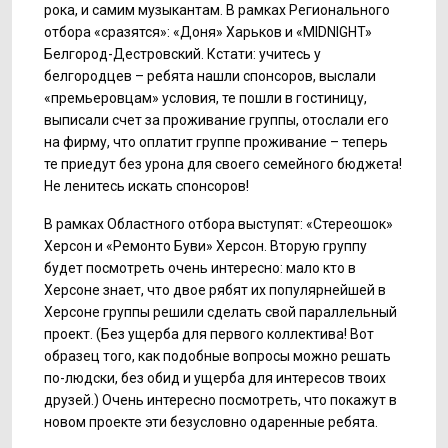
рока, и самим музыкантам. В рамках Регионального
отбора «сразятся»: «Доня» Харьков и «MIDNIGHT»
Белгород-Дестровский. Кстати: учитесь у
белгородцев – ребята нашли спонсоров, выслали
«премьеровцам» условия, те пошли в гостиницу,
выписали счет за проживание группы, отослали его
на фирму, что оплатит группе проживание – теперь
те приедут без урона для своего семейного бюджета!
Не ленитесь искать спонсоров!
В рамках Областного отбора выступят: «Стереошок»
Херсон и «Ремонто Буви» Херсон. Вторую группу
будет посмотреть очень интересно: мало кто в
Херсоне знает, что двое рябят их популярнейшей в
Херсоне группы решили сделать свой параллельный
проект. (Без ущерба для первого коллектива! Вот
образец того, как подобные вопросы можно решать
по-людски, без обид и ущерба для интересов твоих
друзей.) Очень интересно посмотреть, что покажут в
новом проекте эти безусловно одаренные ребята.