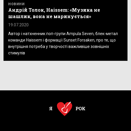
НОВИНИ
Андрій Толок, Haissem: «Музика не
шашлик, вона не маринується»
19.07.2020
Автор і натхненник поп-групи Ampula Seven, блек-метал
команди Haissem і формації Sunset Forsaken, про те, що
внутрішня потреба у творчості важливіше зовнішніх
стимулів