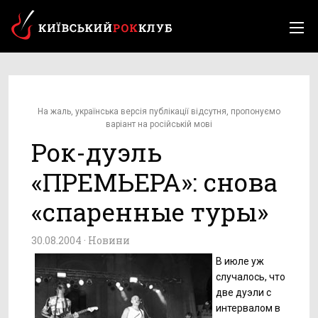
На жаль, українська версія публікації відсутня, пропонуємо
варіант на російській мові
Рок-дуэль
«ПРЕМЬЕРА»: снова
«спаренные туры»
30.08.2004 ·
Новини
В июле уж
случалось, что
две дуэли с
интервалом в