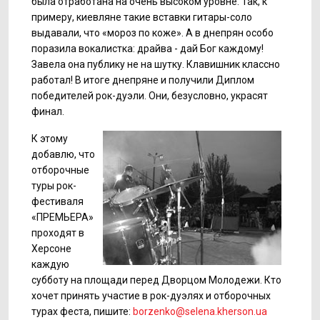
была отработана на очень высоком уровне. Так, к
примеру, киевляне такие вставки гитары-соло
выдавали, что «мороз по коже». А в днепрян особо
поразила вокалистка: драйва - дай Бог каждому!
Завела она публику не на шутку. Клавишник классно
работал! В итоге днепряне и получили Диплом
победителей рок-дуэли. Они, безусловно, украсят
финал.
К этому
добавлю, что
отборочные
туры рок-
фестиваля
«ПРЕМЬЕРА»
проходят в
Херсоне
каждую
субботу на площади перед Дворцом Молодежи. Кто
хочет принять участие в рок-дуэлях и отборочных
турах феста, пишите:
borzenko@selena.kherson.ua