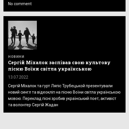
No comment
НОВИНИ
Сергій Міхалок заспівав свою культову
пісню Воїни світла українською
13.07.2022
Сергій Міхалок та гурт Ляпіс Трубецькой презентували
новий сингл та відеокліп на пісню Воїни світла українською
мовою. Переклад пісні зробив український поет, активіст
та волонтер Сергій Жадан