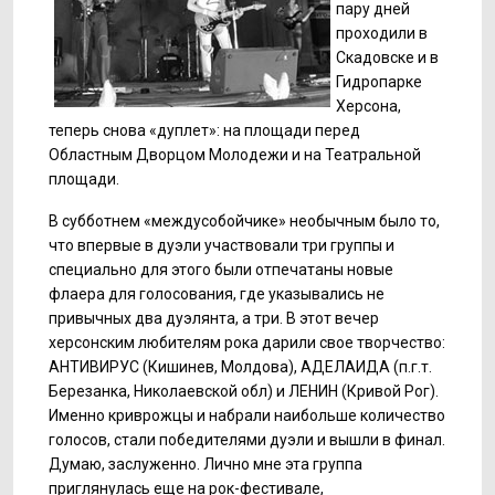
пару дней
проходили в
Скадовске и в
Гидропарке
Херсона,
теперь снова «дуплет»: на площади перед
Областным Дворцом Молодежи и на Театральной
площади.
В субботнем «междусобойчике» необычным было то,
что впервые в дуэли участвовали три группы и
специально для этого были отпечатаны новые
флаера для голосования, где указывались не
привычных два дуэлянта, а три. В этот вечер
херсонским любителям рока дарили свое творчество:
АНТИВИРУС (Кишинев, Молдова), АДЕЛАИДА (п.г.т.
Березанка, Николаевской обл) и ЛЕНИН (Кривой Рог).
Именно криврожцы и набрали наибольше количество
голосов, стали победителями дуэли и вышли в финал.
Думаю, заслуженно. Лично мне эта группа
приглянулась еще на рок-фестивале,