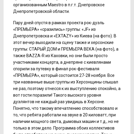
организованным Maestro в п.г.т. Днепровское
Днепропетровской области.
Пару дней спустя в рамках проекта рок-дуэль
«ПРЕМЬЕРА» «сразились» группы: «JF» из
Днепропетровска и «EXTAZY» из Киева (на фото). В
этот вечер выходили на сцену также и херсонские
группы: СТАРЫЙ ДОМ и ПРЕМЬЕРА ВЕКА (на фото), а
также BAZZA-R из Каховки, но они были просто
участниками концерта, а днепряне с киевлянами
спорили за путевку в финал рок-фестиваля
«ПРЕМЬЕРА», который состоится 27-28 ноября. Все
три названные выше группы из Херсонщины слышал
не раз, поэтому отнесся к их выступлению спокойно, а
вот гости поразили! Такого высокого уровня
дуэлянтов не каждый раз увидишь в Херсоне.
Понятно, что такому впечатлению способствовало и
то, что ребята работали на звуке в 20 киловатт, при
наличии мощного света, дымовых машин и т.д., но не
только в этом дело. Программа обоих коллективов