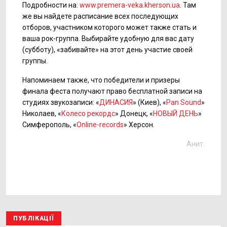
Подробности на:
www.premera-veka.kherson.ua
. Там
же вы найдете расписание всех последующих
отборов, участником которого может также стать и
ваша рок-группа. Выбирайте удобную для вас дату
(субботу), «забивайте» на этот день участие своей
группы.
Напоминаем также, что победители и призеры
финала феста получают право бесплатной записи на
студиях звукозаписи: «
ДИНАСИЯ
» (Киев), «
Pan Sound
»
Николаев, «
Колесо рекордс
» Донецк, «
НОВЫЙ ДЕНЬ
»
Симферополь, «
Online-records
» Херсон.
Анит.
ПУБЛІКАЦІЇ