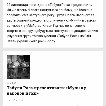
24 листопада легендарна «Табула Раса» представить
кілька пісень зі свого наступного альбому, що імовірно
побачить світ наступного року. Група Олега Лапоногова
дасть сольний концерт в столичному клубі «44» в рамках
арт-проекту «Майстер-Клас». Під час непопсового
творчого вечору відбудуться святкування двадцятиріччя
існування групи та вшанування «Табула Раса» на Стіні
Слави українського рок-н-ролу.
ФОТО
Табула Раса презентовали «Музыку
народов птиц»
07.12.2007