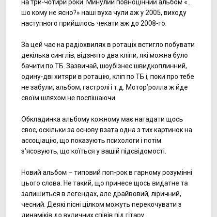
на три-чотири роки. Минулий повноцінний альбом «…
шо кому не ясно?» наші вуха чули аж у 2005, виходу
наступного прийшлось чекати аж до 2008-го.
За цей час на радіохвилях в ротаціх встигло побувати
декілька синглів, відзнято два кліпи, які можна було
бачити по ТБ. Зазвичай, шоубізнес швидкоплинний,
одину-дві хитяри в ротацію, кліп по ТБ і, поки про тебе
не забули, альбом, гастролі і т.д. Мотор’ролла ж йде
своїм шляхом не поспішаючи.
Обкладинка альбому кожному має нагадати щось
своє, оскільки за основу взата одна з тих картинок на
ассоціацію, що показують психологи і потім
з'ясовують, що коїться у вашій підсвідомості.
Новий альбом – типовий поп-рок в гарному розумінні
цього слова. Не такий, що принесе щось видатне та
залишиться в легендах, але драйвовий, ліричний,
чесний. Деякі пісні цілком можуть перекочувати з
динаміків до вуличних співів під гітару.