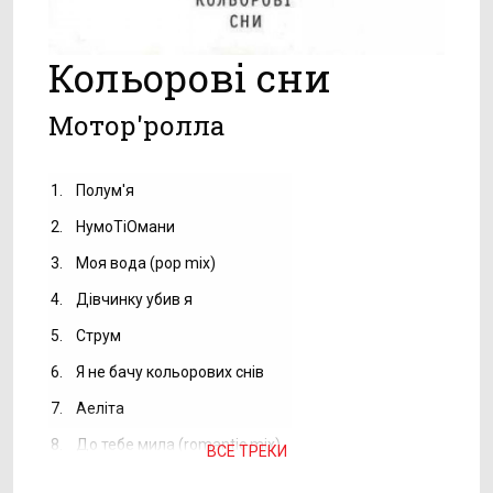
Кольорові сни
Мотор'ролла
1.
Полум'я
2.
НумоТіОмани
3.
Моя вода (pop mix)
4.
Дівчинку убив я
5.
Струм
6.
Я не бачу кольорових снів
7.
Аеліта
8.
До тебе мила (romantic mix)
ВСЕ ТРЕКИ