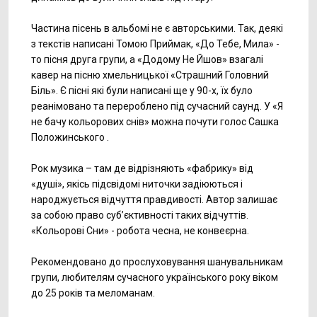
Частина пісень в альбомі не є авторськими. Так, деякі
з текстів написані Томою Приймак, «До Тебе, Мила» -
то пісня друга групи, а «Додому Не Йшов» взагалі
кавер на пісню хмельницької «Страшний Головний
Біль». Є пісні які були написані ще у 90-х, їх було
реанімовано та перероблено під сучасний саунд. У «Я
не бачу кольорових снів» можна почути голос Сашка
Положинського .
Рок музика – там де відрізняють «фабрику» від
«душі», якісь підсвідомі ниточки задіюються і
народжується відчуття правдивості. Автор залишає
за собою право суб’єктивності таких відчуттів.
«Кольорові Сни» - робота чесна, не конвеєрна.
Рекомендовано до прослуховування шанувальникам
групи, любителям сучасного українського року віком
до 25 років та меломанам.