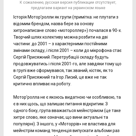
К сожалению, русская версия публикации отсутствует,
предлагаем вариант на украинском языке
Історія Мотор’ролли як групи (примітка: не плутати з
відомим брендом, назва бере за основу
хитронаписане слово «мотороллер») почалася в 90-х.
Творчий шлях колективу можна розбити на дві
частини: до 2001 – з характерними постійними
змінами складу, і після 2001 – коли до мікрофона стає
Сергій Присяжний. Перетрубаціїі складу будуть
продовжуватись і після 2001-го, але завдяки тому що
в групі вже сформувався, так званий, кістяк, як то
Сергій Присяжний та Ігор Лисий, це вже не так
критично впливає на роботу.
Мотор’ролла не є якоюсь видатною чи особливою, та
є в них щось, що залишає питання відкритим. З
одного боку, група вважається мейнстрімом (це таке
хитре слово, яке означає, що вини актуальні та
популярні). З іншого, у «Моторрів» не властива для
мейнстрім команд тенденція випускати альбоми раз