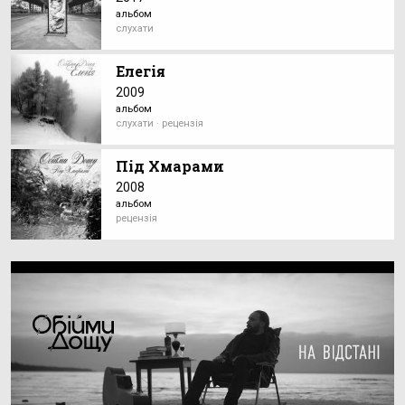
альбом
слухати
Елегія
2009
альбом
слухати · рецензія
Під Хмарами
2008
альбом
рецензія