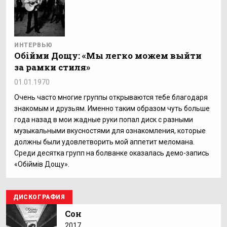
ИНТЕРВЬЮ
Обійми Дощу: «Мы легко можем выйти
за рамки стиля»
01.01.1970
Очень часто многие группы открываются тебе благодаря
знакомым и друзьям. Именно таким образом чуть больше
года назад в мои жадные руки попал диск с разными
музыкальными вкусностями для ознакомления, которые
должны были удовлетворить мой аппетит меломана.
Среди десятка групп на болванке оказалась демо-запись
«Обіймів Дощу».
ДИСКОГРАФИЯ
Сон
2017