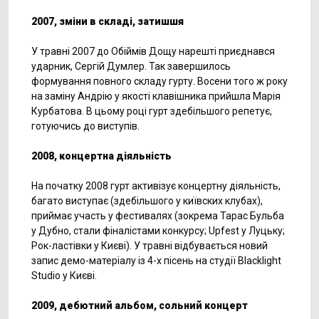
2007, зміни в складі, затишшя
У травні 2007 до Обіймів Дощу нарешті приєднався
ударник, Сергій Думлер. Так завершилось
формування повного складу гурту. Восени того ж року
на заміну Андрію у якості клавішника прийшла Марія
Курбатова. В цьому році гурт здебільшого репетує,
готуючись до виступів.
2008, концертна діяльність
На початку 2008 гурт активізує концертну діяльність,
багато виступає (здебільшого у київских клубах),
приймає участь у фестивалях (зокрема Тарас Бульба
у Дубно, стали фіналістами конкурсу; Upfest у Луцьку;
Рок-ластівки у Києві). У травні відбувається новий
запис демо-матеріалу із 4-х пісень на студії Blacklight
Studio у Києві.
2009, дебютний альбом, сольний концерт