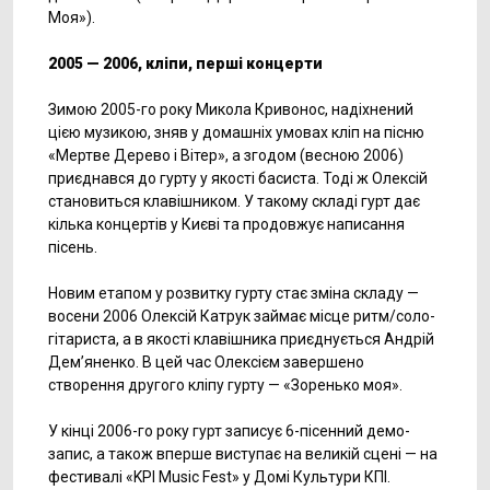
Моя»).
2005 — 2006, кліпи, перші концерти
Зимою 2005-го року Микола Кривонос, надіхнений
цією музикою, зняв у домашніх умовах кліп на пісню
«Мертве Дерево і Вітер», а згодом (весною 2006)
приєднався до гурту у якості басиста. Тоді ж Олексій
становиться клавішником. У такому складі гурт дає
кілька концертів у Києві та продовжує написання
пісень.
Новим етапом у розвитку гурту стає зміна складу —
восени 2006 Олексій Катрук займає місце ритм/соло-
гітариста, а в якості клавішника приєднується Андрій
Дем’яненко. В цей час Олексієм завершено
створення другого кліпу гурту — «Зоренько моя».
У кінці 2006-го року гурт записує 6-пісенний демо-
запис, а також вперше виступає на великій сцені — на
фестивалі «KPI Music Fest» у Домі Культури КПІ.