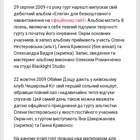
29 серпня 2009-го року гурт нарешті випускає свій
дебютний альбом «Елегія» для безкоштовного
завантаження на
офіційному сайті
. Альбом містить 8
пісень, являючи з себе певний підсумок творчості
гурту з початку його існування. Окрім основних
учасників, в записі альбому приймають участь Олена
Нестеровська (альт), Ганна Кривонос (бек-вокал) та
Олександра Видря (скрипка). Запис, зведення та
мастеринг альбому виконано Олексієм Романченко
на студії Blacklight Studio.
22 жовтня 2009 Обійми Дощу дають у київскьому
клубі Чеширскьй Кіт свій перший сольний концерт,
зібравши повний зал і надзвичайно теплі відгуки
слухачів. Цей самий день також можна вважати
датою офіційного приєднання до гурту альтистки
Олени Нестеровської у якості постійного учасника.
Окрім неї, з гуртом виступають Яна Шакіржанова
(скрипка) та Ганна Кривонос.
На даному етапі гурт працює над матеріалом для