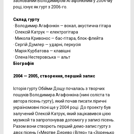
заснований Володимиром Агафонкіним у 2004-му
році, існує як гурт з 2006-го.
Склад гурту
· Володимир Агафонкін — вокал, акустична гітара
· Олексій Катрук — електрогітара
· Микола Кривонос — бас-гітара, блок-флейта
· Сергій Думлер — ударні, перкусія
· Марія Курбатова — клавішні
· Олена Нестеровська — альт
Біографія
2004 — 2005, створення, перший запис
Історія гурту Обійми Дощу почалась з творчих
пошуків Володимира Агафонкіна (нині соліста та
автора пісень гурту), який почав писати ліричні
україномовні пісні ще у 2004 році. До проекту був
залучений Олексій Катрук, який зацікавився цією
музикой та запропонував допомогу у записі пісень.
Разом вони створють перший демо-запис гурту з
двох пісень («Мертве Дерево і Вітер» та «Зоренько