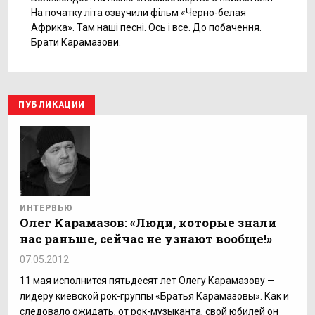
На початку літа озвучили фільм «Черно-белая
Африка». Там наші песні. Ось і все. До побачення.
Брати Карамазови.
ПУБЛИКАЦИИ
ИНТЕРВЬЮ
Олег Карамазов: «Люди, которые знали
нас раньше, сейчас не узнают вообще!»
07.05.2012
11 мая исполнится пятьдесят лет Олегу Карамазову —
лидеру киевской рок-группы «Братья Карамазовы». Как и
следовало ожидать, от рок-музыканта, свой юбилей он