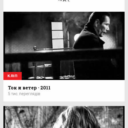
КЛІП
Ток и ветер · 2011
5 тис. переглядів