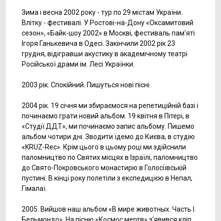
Зима і весна 2002 року - тур по 29 містам України.
Влітку - фестивалі. У Ростові-на-Дону «Оксамитовий
сезон», «Байк-шоу 2002» в Москві, фестиваль пам'яті
Ігоря Ганькевича в Одесі. Закінчили 2002 рік 23
грудня, відігравши акустику в академічному театрі
Російської драми ім. Лесі Українки.
2003 рік. Спокійний. Пишуться нові пісні.
2004 рік. 19 січня ми збираємося на репетиційній базі і
починаємо грати новий альбом. 19 квітня в Пітері, в
«Студії ДДТ», ми починаємо запис альбому. Пишемо
альбом чотири дні. Зводити їдемо до Києва, в студію
«KRUZ-Rec». Крім цього в цьому році ми здійснили
паломництво по Святих місцях в Ізраїлі, паломництво
до Свято-Покровського монастирю в Голосіївській
пустині. В кінці року полетіли з експедицією в Непал,
Гімалаї.
2005. Вийшов наш альбом «В мире животных. Часть І.
Бельмондо». На пісню «Космос мертв» з'явився кліп.