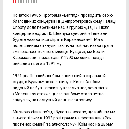
Початок 1990р. Програма «Взгляд» проводить серію
благодійних концертів і в Дніпропетровському Палаці
Спорту доля перетинає нас із групою «ДДТ». Після
концертів вердикт Ю.Шевчука суворий: «Тепер ви
будете називатися «Брати Карамазови»!!!. Ми з
полегшенням зітхнули, так як на той час назва групи
змінювалася кожного місяця. Ну що ж, ми Брати
Карамазови - назавжди. У 1990 ми сіли в поїзд і
вийшли з нього в 1991-му.
1991 рік. Перший альбом, записаний в справжній
студії, в Будинку звукозапису, в Києві. Альбом
виданий не був - лежить у когось з нас, хоча пісня
«Маленькая стая» з цього альбому стала чутна
звідусіль, на наступний день після запису.
Ми знову сіли в поїзд і було так весело, що вийшли ми
з нього тільки в 1993 році прямо на фестиваль «Рок
проти наркоманії та алкоголізму». Крім нас на цьому