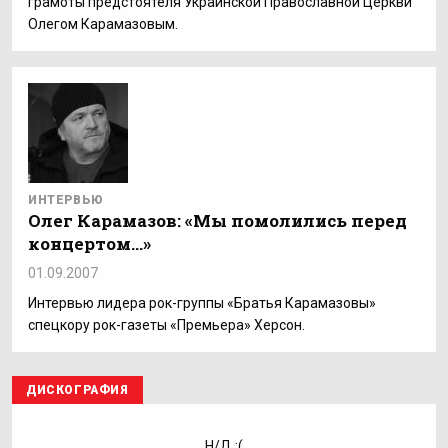
грамоты предстоятеля Украинской Православной Церкви
Олегом Карамазовым.
ИНТЕРВЬЮ
Олег Карамазов: «Мы помолились перед
концертом…»
01.09.2007
Интервью лидера рок-группы «Братья Карамазовы»
спецкору рок-газеты «Премьера» Херсон.
ДИСКОГРАФИЯ
Н/Д :(