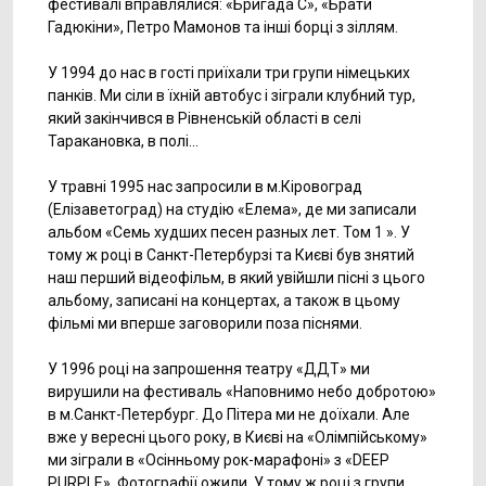
фестивалі вправлялися: «Бригада С», «Брати
Гадюкіни», Петро Мамонов та інші борці з зіллям.
У 1994 до нас в гості приїхали три групи німецьких
панків. Ми сіли в їхній автобус і зіграли клубний тур,
який закінчився в Рівненській області в селі
Таракановка, в полі...
У травні 1995 нас запросили в м.Кіровоград
(Елізаветоград) на студію «Елема», де ми записали
альбом «Семь худших песен разных лет. Том 1 ». У
тому ж році в Санкт-Петербурзі та Києві був знятий
наш перший відеофільм, в який увійшли пісні з цього
альбому, записані на концертах, а також в цьому
фільмі ми вперше заговорили поза піснями.
У 1996 році на запрошення театру «ДДТ» ми
вирушили на фестиваль «Наповнимо небо добротою»
в м.Санкт-Петербург. До Пітера ми не доїхали. Але
вже у вересні цього року, в Києві на «Олімпійському»
ми зіграли в «Осінньому рок-марафоні» з «DEEP
PURPLE». Фотографії ожили. У тому ж році з групи