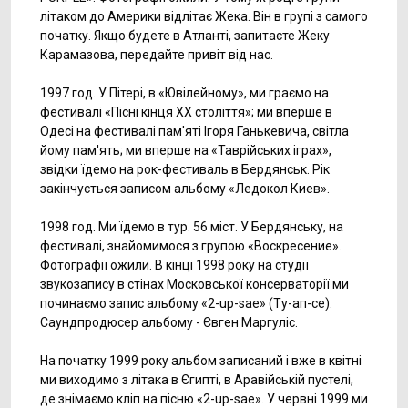
літаком до Америки відлітає Жека. Він в групі з самого
початку. Якщо будете в Атланті, запитаєте Жеку
Карамазова, передайте привіт від нас.
1997 год. У Пітері, в «Ювілейному», ми граємо на
фестивалі «Пісні кінця ХХ століття»; ми вперше в
Одесі на фестивалі пам'яті Ігоря Ганькевича, світла
йому пам'ять; ми вперше на «Таврійських іграх»,
звідки їдемо на рок-фестиваль в Бердянськ. Рік
закінчується записом альбому «Ледокол Киев».
1998 год. Ми їдемо в тур. 56 міст. У Бердянську, на
фестивалі, знайомимося з групою «Воскресение».
Фотографії ожили. В кінці 1998 року на студії
звукозапису в стінах Московської консерваторії ми
починаємо запис альбому «2-up-sae» (Ту-ап-се).
Саундпродюсер альбому - Євген Маргуліс.
На початку 1999 року альбом записаний і вже в квітні
ми виходимо з літака в Єгипті, в Аравійській пустелі,
де знімаємо кліп на пісню «2-up-sae». У червні 1999 ми