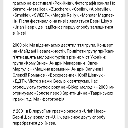
граємо на фестивалі «Рок-Київ». Фотографії ожили і їх
багато: «Metallica», «Zucchero», «Coolio», «Alphaville»,
«Smokie», «SWEET», «Maggie Reilly», «Monster Magnet»
і ін. Після фестивалю на пиві з'являється Берні Шоу з
«Uriah Heep», де і здійснює першу спробу залишитися
в Києві.
2000 рік. Ми відзначаємо десятиліття групи. Концерт
на «Майдані Незалежності». Привітати групу приїхали:
п'ятнадцять молодих гуртів з різних міст України;
група «Кому Вниз»; Андрій Макаревич і Євген
Маргуліс - «Машина времени»; Андрій Сапунов і
Олексій Романов - «Воскресение»; Юрій Шевчук -
«ДДТ». Місто з нами. Весь рік святкуємо. Нас
оголошують групою року на «Віборі молоді» - 2000, ми
отримуємо «Золоте перо Жар-птиці» на «Таврійських
іграх» і т.д. Ми - фотографія.
У 2001 в Білорусії ми граємо разом з «Uriah Heep».
Берні Шоу, вокаліст «U.H.», здійснює другу спробу
перебратися до Києва.