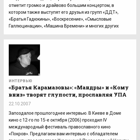
отметит громко и драйвово большим концертом, в
котором также выступят его друзья из групп «ДДТ»,
«Братья Гадюкины», «Воскресение», «Смысловые
Галлюцинации», «Машина Времени» и многих других
ИНТЕРВЬЮ
«Братья Карамазовы»: «Мандры» и «Кому
вниз» творят глупости, прославляя УПА
22.10.2007
Запоздалое прошлогоднее интервью. В Киеве в Доме
кино с 12-го по 15-е октября (2006) проходил IV
международный фестиваль православного кино
«Покров». Предлагаем вам интервью с обладателем