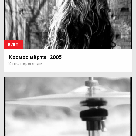
КЛІП
Космос мёртв · 2005
2 тис. переглядів