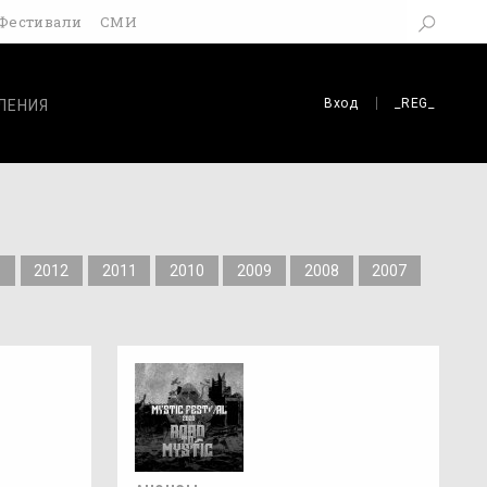
Фестивали
СМИ
Вход
_REG_
ЛЕНИЯ
3
2012
2011
2010
2009
2008
2007