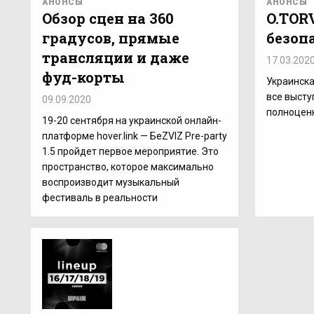
АНОНСЫ
АНОНСЫ
Обзор сцен на 360
O.TOR
градусов, прямые
безоп
трансляции и даже
17.03.202
фуд-корты
Украинска
все высту
09.09.2020
полноценн
19-20 сентября на украинской онлайн-
платформе hover.link — БеZVIZ Pre-party
1.5 пройдет первое мероприятие. Это
пространство, которое максимально
воспроизводит музыкальный
фестиваль в реальности