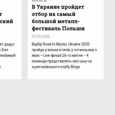
АНОНСЫ
В Украине пройдет
т
отбор на самый
еский
большой металл-
фестиваль Польши
07.03.2020
ет дадут
Відбір Road to Mystic: Ukraine 2020
. Без
пройде у кілька етапів, у останньому з
 любимой
яких – Live-фіналі 26-го квітня – 4
команди представлять свої шоу на
т
сцені київського клубу Bingo