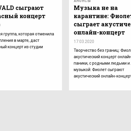
АНОНСЫ
VALD сыграют
Музыка не на
асный концерт
карантине: Фиоле
сыграет акустич
0
онлайн-концерт
я группа, которая отменила
пления в марте, даст
17.03.2020
ый концерт из студии
Творчество без границ: Фиол
акустический концерт онлайн
паники, с родными людьми и
музыкой: Фиолет сыграют
акустический онлайн-концер