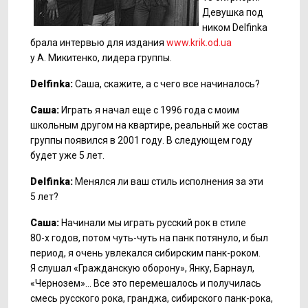
Девушка под
ником Delfinka
брала интервью для издания
www.krik.od.ua
у А. Микитенко, лидера группы.
Delfinka:
Саша, скажите, а с чего все начиналось?
Саша:
Играть я начал еще с 1996 года с моим
школьным другом на квартире, реальный же состав
группы появился в 2001 году. В следующем году
будет уже 5 лет.
Delfinka:
Менялся ли ваш стиль исполнения за эти
5 лет?
Саша:
Начинали мы играть русский рок в стиле
80-х
годов, потом чуть-чуть на панк потянуло, и был
период, я очень увлекался сибирским панк-роком.
Я слушал «Гражданскую оборону», Янку, Барнаул,
«Чернозем»… Все это перемешалось и получилась
смесь русского рока, гранджа, сибирского панк-рока,