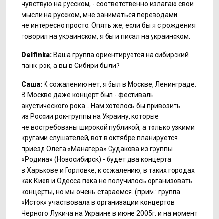
чувствую на русском, - соответственно излагаю свои
мысли на русском, мне заниматься переводами
не интересно просто. Опять же, если бы я с рождения
говорил на украинском, я бы и писал на украинском.
Delfinka:
Ваша группа ориентируется на сибирский
панк-рок,
а вы в Сибири были?
Саша:
К сожалению нет, я был в Москве, Ленинграде.
В Москве даже концерт был - фестиваль
акустического рока… Нам хотелось бы привозить
из России
рок-группы
на Украину, которые
не востребованы широкой публикой, а только узкими
кругами слушателей, вот в октябре планируется
приезд Олега «Манагера» Судакова из группы
«Родина» (Новосибирск) - будет два концерта
в Харькове и Горловке, к сожалению, в таких городах
как Киев и Одесса пока не получилось организовать
концерты, но мы очень стараемся. (прим.: группа
«Исток» участвовала в организации концертов
Черного Лукича на Украине в июне 2005г. и на момент