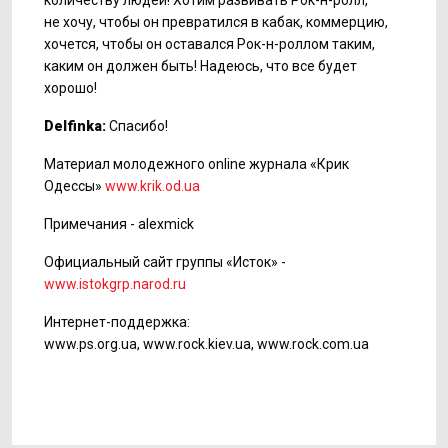
количеству людей! Хотим развивать
Рок-н-ролл,
не хочу, чтобы он превратился в кабак, коммерцию,
хочется, чтобы он оставался
Рок-н-роллом
таким,
каким он должен быть! Надеюсь, что все будет
хорошо!
Delfinka:
Спасибо!
Материал молодежного online журнала «Крик
Одессы»
www.krik.od.ua
Примечания - alexmick
Официальный сайт группы «Исток» -
www.istokgrp.narod.ru
Интернет-поддержка:
www.ps.org.ua, www.rock.kiev.ua, www.rock.com.ua