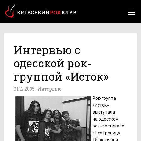
Интервью с
одесской рок-
группой «Исток»
01.12.2005 ·
Интервью
Рок-группа
«Исток»
выступала
на одесском
рок-фестивале
«Без Границ»
15 октрября.