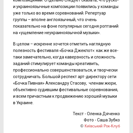
композициями. Отдельно следует сказать, что руско-
и украиноязычные композиции появились у команды
уже только во время соревнований. Репертуар
группы – вполне англоязычный, что очень
показательно на фоне популярных сегодня роптаний
на «ущемление неукраиноязычной музыки».
В целом – искренне хочется отметить наглядную
полезность фестиваля «Бочка Джекпот»: как же все-
таки замечательно, когда каверзность и сложность
заданий стимулирует команды креативить,
профессионально совершенствоваться, и творчески
сотрудничать. Большой респект арт-директору сети
«Бочка Пивная» Александру Стасову, членам жюри,
объективно судившим фестивальные соревнования,
и всем причастным к продвижению хорошей музыки
в Украине.
Текст - Оленка Дяченко
Фото - Саша Зубко
©
Київський Рок-Клуб