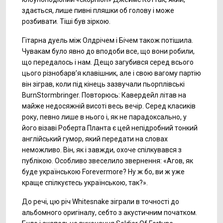
здається, лише пивні пляшки об голову і може
розбивати. Тіші був зіркою.
Гітарна дуель між Олдрічем і Бічем також потішила.
Чувакам було явно до вподоби все, що вони робили,
що передалось і нам. Дещо загубився серед всього
цього різнобарв’я клавішник, але і свою вагому партію
він зіграв, коли під кінець зазвучали пьорплівські
BurnStormbringer. Повторюсь: Кавердейл літав на
майже недосяжній висоті весь вечір. Серед класиків
року, певно лише в нього і, як не парадоксально, у
його візаві Роберта Планта є цей непідробний тонкий
англійський гумор, який передати на словах
неможливо. Він, як і завжди, охоче спілкувався з
публікою. Особливо звеселило звернення: «Агов, як
буде українською Forevermore? Ну ж бо, ви ж уже
краще спілкуєтесь українською, так?».
До речі, цю річ Whitesnake зіграли в точності до
альбомного оригіналу, себто з акустичним початком.