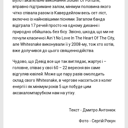
Було і акапельне виконання Soldier Of Fortune,
вправно підтримане залом, мінімум половина якого
чітко співала разом із Кавердейлом весь сет-ліст,
включно із найновішими піснями. Загалом банда
відіграла 17 речей просто на одному диханні і
природно обійшлась без бісу. Звісно, шкода, що ми не
почули класичної Ain`t No Love In The Heart Of The City,
але Whitesnake виконували її у 2008-му, тож хто хотів,
вже долучився до цього священнодійства.
Чудово, що Девід все ще так виглядає, жартує і –
головне, співає у свої 60 – 22 вересня він саме
відгуляв ювілей. Може ще пару разів омолодить
склад свого Whitesnake, в чергове нассеться з колег
енергії і як мінімум років 5 ще побуде цим
аксакаломпарубком нам на утіху.
Текст - Дмитро Антонюк
Фото - Сергій Рєкун