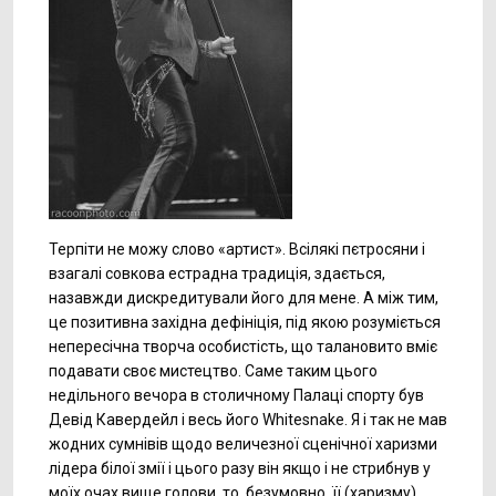
Терпіти не можу слово «артист». Всілякі пєтросяни і
взагалі совкова естрадна традиція, здається,
назавжди дискредитували його для мене. А між тим,
це позитивна західна дефініція, під якою розуміється
непересічна творча особистість, що талановито вміє
подавати своє мистецтво. Саме таким цього
недільного вечора в столичному Палаці спорту був
Девід Кавердейл і весь його Whitesnake. Я і так не мав
жодних сумнівів щодо величезної сценічної харизми
лідера білої змії і цього разу він якщо і не стрибнув у
моїх очах вище голови, то, безумовно, її (харизму)