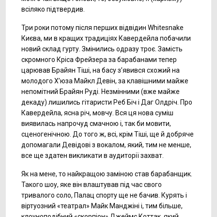
всіляко підтвердив.
Три роки потому після перших відвідин Whitesnake
Києва, ми в кращих традиціях Кавердейла побачили
новий склад гурту. Змінились одразу троє. Замість
скромного Кріса Фрейзера за барабанами тепер
царював Брайян Тіші, на басу з’явився схожий на
молодого Х’юза Майкл Девін, за клавішними майже
непомітний Брайян Руді. Незмінними (вже майже
декаду) лишились гітаристи Реб Біч і Даг Олдріч. Про
Кавердейла, ясна річ, мовчу. Вся ця нова суміш
виявилась напрочуд смачною і, так би мовити,
сценогенічною. До того ж, всі, крім Тіші, ще й добряче
допомагали Девідові з вокалом, який, тим не менше,
все ще здатен викликати в аудиторії захват.
Як на мене, то найкращою заміною став барабанщик.
Такого шоу, яке він влаштував під час свого
тривалого соло, Палац спорту ще не бачив. Курять і
віртуозний «театрал» Майк Манджіні і, тим більше,
клоуноподібний «скорпіон» Джеймс Коттак, який,