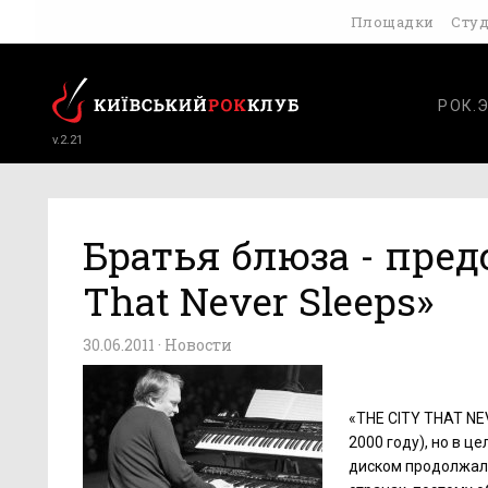
Площадки
Сту
РОК.
v.2.21
Братья блюза - пред
That Never Sleeps»
30.06.2011 ·
Новости
«THE CITY THAT NE
2000 году), но в ц
диском продолжала