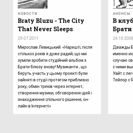
НОВОСТИ
АНОНСЫ
Braty Bluzu - The City
В клу
That Never Sleeps
Брати
29.07.2011
24.10.200
Мирослав Левицький: «Нарешті, після
Дважды Б
стількох років я дуже радий, що ми
именно их
зуміли зробити студійний альбом з
случаю св
Брати блюзу знову! Музиканти , що
с ними вы
беруть участь у цьому проекті були
Уайт с лег
зайняті в студії протягом приблизно
Тейлор с Ro
року, обмін треків через інтернет,
створення музики, обговорення ідей і
знаходження спільного рішення, он-
лайн в Інтернеті»