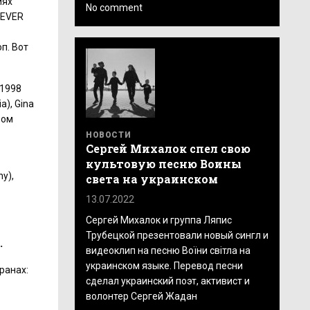
иях
No comment
NEVER
п. Вот
 1998
a), Gina
ром
НОВОСТИ
Сергей Михалок спел свою
культовую песню Воины
y),
света на украинском
13.07.2022
Сергей Михалок и группа Ляпис
Трубецкой презентовали новый сингл и
.
видеоклип на песню Воїни світла на
украинском языке. Перевод песни
ранах:
сделал украинский поэт, активист и
волонтер Сергей Жадан