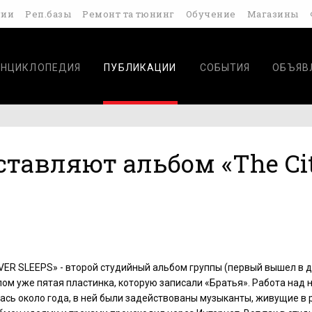
дии
Реп.базы
Ремонт та тюнинг
Обучение
Магазины
ЭНЦИКЛОПЕДИЯ
ПУБЛИКАЦИИ
СОБЫТИЯ
ОБЪЯВ
ставляют альбом «The Ci
VER SLEEPS» - второй студийный альбом группы (первый вышел в 
елом уже пятая пластинка, которую записали «Братья». Работа над
сь около года, в ней были задействованы музыканты, живущие в 