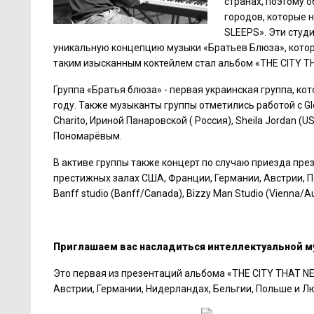
странах, поэтому о
городов, которые н
SLEEPS». Эти студ
уникальную концепцию музыки «Братьев Блюза», котора
таким изысканным коктейлем стал альбом «THE CITY T
Группа «Братья блюза» - первая украинская группа, ко
году. Также музыканты группы отметились работой с Glori
Charito, Ириной Панаровской ( Россия), Sheila Jordan (U
Пономарёвым.
В активе группы также концерт по случаю приезда през
престижных залах США, Франции, Германии, Австрии, П
Banff studio (Banff/Canada), Bizzy Man Studio (Vienna/Au
Приглашаем вас насладиться интеллектуальной музы
Это первая из презентаций альбома «THE CITY THAT NE
Австрии, Германии, Нидерландах, Бельгии, Польше и Л