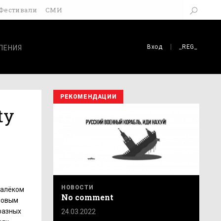
Фестивали
СМИ
Вход
_REG_
ЛЕНИЯ
РЕКОМЕНДАЦИИ
ty
НОВОСТИ
далёком
No comment
 новым
разных
24.03.2022