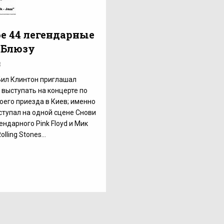
бе 44 легендарные
 Блюзу
8
ил Клинтон приглашал
 выступать на концерте по
оего приезда в Киев; именно
ступал на одной сцене Снови
ендарного Pink Floyd и Мик
lling Stones...