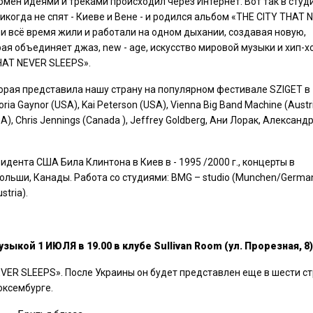
бмен идеями и треками происходил через Интернет. Вот так в студ
икогда не спят - Киеве и Вене - и родился альбом «THE CITY THAT 
ии всё время жили и работали на одном дыхании, создавая новую,
я объединяет джаз, new - age, искусство мировой музыки и хип-хо
HAT NEVER SLEEPS».
торая представила нашу страну на популярном фестивале SZIGET в
a Gaynor (USA), Kai Peterson (USA), Vienna Big Band Machine (Austri
SA), Chris Jennings (Canada ), Jeffrey Goldberg, Ани Лорак, Александ
идента США Била Клинтона в Киев в - 1995 /2000 г., концерты в
ольши, Канады. Работа со студиями: BMG – studio (Munchen/German
stria).
кой 1 ИЮЛЯ в 19.00 в клубе Sullivan Room (ул. Прорезная, 8)
VER SLEEPS». После Украины он будет представлен еще в шести ст
юксембурге.