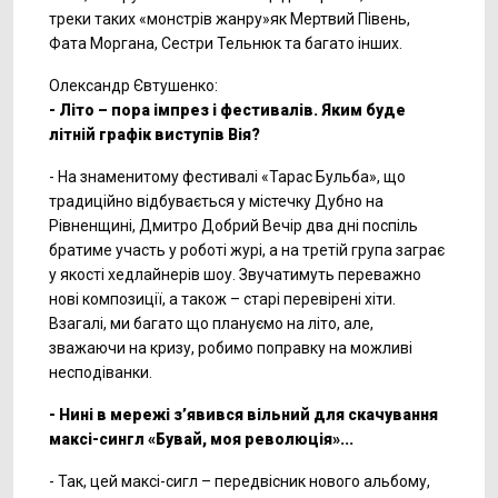
треки таких «монстрів жанру»як Мертвий Півень,
Фата Моргана, Сестри Тельнюк та багато інших.
Олександр Євтушенко:
- Літо – пора імпрез і фестивалів. Яким буде
літній графік виступів Вія?
- На знаменитому фестивалі «Тарас Бульба», що
традиційно відбувається у містечку Дубно на
Рівненщині, Дмитро Добрий Вечір два дні поспіль
братиме участь у роботі журі, а на третій група заграє
у якості хедлайнерів шоу. Звучатимуть переважно
нові композиції, а також – старі перевірені хіти.
Взагалі, ми багато що плануємо на літо, але,
зважаючи на кризу, робимо поправку на можливі
несподіванки.
- Нині в мережі з’явився вільний для скачування
максі-сингл «Бувай, моя революція»...
- Так, цей максі-сигл – передвісник нового альбому,