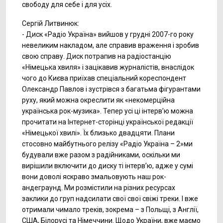
свободу для себе і для усіх.
Сергій Литвинюк:
- Диск «Радіо Україна» вийшов у грудні 2007-го року
невеликим накладом, але справив враження і зробив
свою справу. Диск потрапив на радіостанцію
«Німецька хвиля» і зацікавив журналістів, внаслідок
чого до Києва приїхав спеціальний кореспондент
Олександр Павлов і зустрівся з багатьма фігурантами
руху, який можна окреслити як «некомерційна
українська рок-музика». Тепер усі ці інтерв’ю можна
прочитати на Інтернет-сторінці української редакції
«Німецької хвилі». Їх близько двадцяти. Плани
стосовно майбутнього релізу «Радіо Україна – 2»ми
будували вже разом з радійниками, оскільки ми
вирішили включити до диску ті інтерв’ю, адже у сумі
вони доволі яскраво змальовують наш рок-
андеграунд. Ми розмістили на різних ресурсах
заклики до груп надсилати свої свої свіжі треки. І вже
отримали чимало треків, зокрема – з Польщі, з Англії,
США, Білорусі та Німеччини. Щодо України, вже маємо