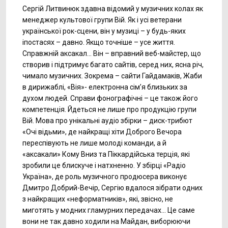
Сергій Литвинюк здавна відомий у музичних колах як
менеджер культової групи Вій. Як і усі ветерани
української рок-сцени, він у музиці – у будь-яких
іпостасях – давно. Якщо точніше – усе життя.
Справжній аксакал... Він – вправний веб-майстер, що
створив і підтримує багато сайтів, серед них, ясна річ,
чимало музичних. Зокрема – сайти Гайдамаків, Жаби
в дирижаблі, «Вія»- електронна сім’я близьких за
духом людей. Справи фонографічні – це також його
компетенція. Йдеться не лише про продукцію групи
Вій. Мова про унікальні аудіо збірки – диск-трибют
«Очі відьми», де найкращі хіти Доброго Вечора
переспівують не лише молоді команди, а й
«аксакали» Кому Вниз та Піккардійська терція, які
зробили це блискуче і натхненно. У збірці «Радіо
Україна», де роль музичного продюсера виконує
Дмитро Добрий-Вечір, Сергію вдалося зібрати одних
з найкращих «неформатників», які, звісно, не
миготять у модних гламурних передачах... Це саме
вони не так давно ходили на Майдан, виборюючи