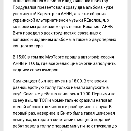
вышеназванного лейбла Влад Ляшенко и Виктор
Придувалов презентовали сразу два альбома - уже
упомянутый Карматреш АННЫ, а также сборник
украинской альтернативной музыки REволюція, о
котором мы расскажем чуть позже. Вокалист АННЫ
Витя поведал о всех трудностях, связанных с
записью и изданием альбома, а также о двух первых
концертах тура.
В 15:00 в том же МузТорге прошла автограф-сессия
АННЫ и ТОЛа, где все желающие смогли заполучить
подписи своих кумиров.
Сам концерт был назначен на 18:00. В это время
разношёрстную толпу только начали запускать в
клуб. Само же действо началось к 19:00. Первыми на
сцену вышли ТОЛ и моментально сразили наповал
стеной абсолютно чистого и разборчивого звука. В
первый раз, наверное, в Бинго была такая шикарная
вызвучка, которая в сочетании с мощной подачей
ребят завела толпу с первых минут и не отпускала до