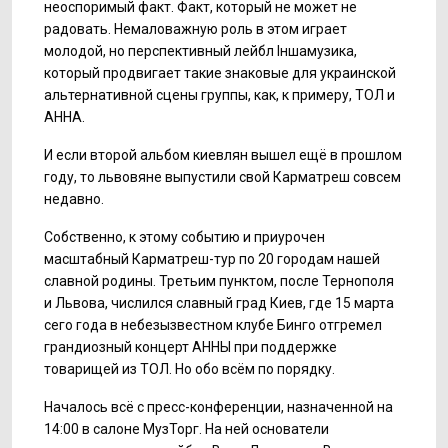
неоспоримый факт. Факт, который не может не
радовать. Немаловажную роль в этом играет
молодой, но перспективный лейбл Іншамузика,
который продвигает такие знаковые для украинской
альтернативной сцены группы, как, к примеру, ТОЛ и
АННА.
И если второй альбом киевлян вышел ещё в прошлом
году, то львовяне выпустили свой Карматреш совсем
недавно.
Собственно, к этому событию и приурочен
масштабный Карматреш-тур по 20 городам нашей
славной родины. Третьим пунктом, после Тернополя
и Львова, числился славный град Киев, где 15 марта
сего года в небезызвестном клубе Бинго отгремел
грандиозный концерт АННЫ при поддержке
товарищей из ТОЛ. Но обо всём по порядку.
Началось всё с пресс-конференции, назначенной на
14:00 в салоне МузТорг. На ней основатели