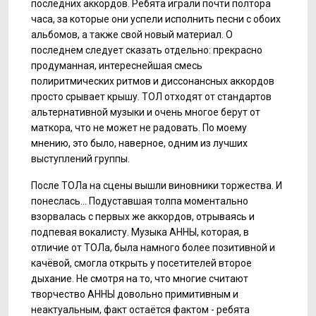
последних аккордов. Ребята играли почти полтора
часа, за которые они успели исполнить песни с обоих
альбомов, а также свой новый материал. О
последнем следует сказать отдельно: прекрасно
продуманная, интереснейшая смесь
полиритмических ритмов и диссонансных аккордов
просто срывает крышу. ТОЛ отходят от стандартов
альтернативной музыки и очень многое берут от
маткора, что не может не радовать. По моему
мнению, это было, наверное, одним из лучших
выступлений группы.
После ТОЛа на сцены вышли виновники торжества. И
понеслась... Подуставшая толпа моментально
взорвалась с первых же аккордов, отрываясь и
подпевая вокалисту. Музыка АННЫ, которая, в
отличие от ТОЛа, была намного более позитивной и
качёвой, смогла открыть у посетителей второе
дыхание. Не смотря на то, что многие считают
творчество АННЫ довольно примитивным и
неактуальным, факт остаётся фактом - ребята