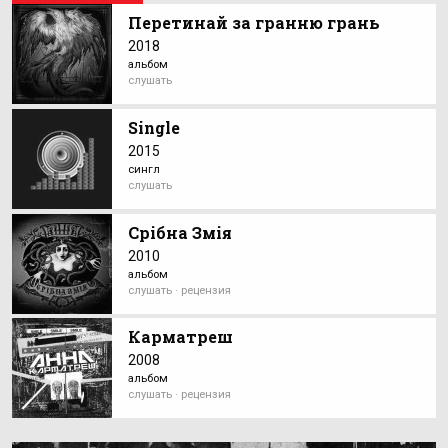
Перетинай за гранню грань
2018
альбом
слушать
Single
2015
сингл
слушать
Срібна Змія
2010
альбом
слушать · рецензия
Карматреш
2008
альбом
слушать · рецензия