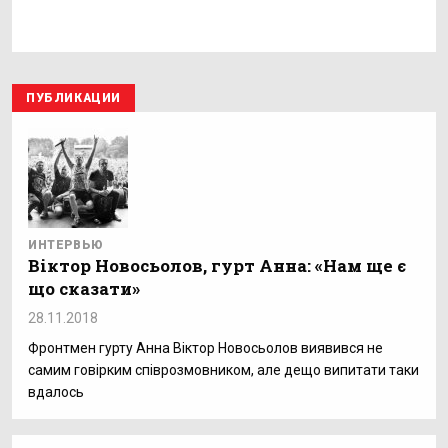
ПУБЛИКАЦИИ
ИНТЕРВЬЮ
Віктор Новосьолов, гурт Анна: «Нам ще є
що сказати»
28.11.2018
Фронтмен гурту Анна Віктор Новосьолов виявився не
самим говірким співрозмовником, але дещо випитати таки
вдалось