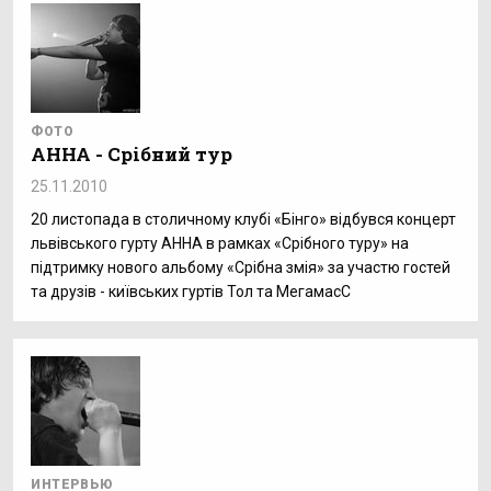
ФОТО
АННА - Срібний тур
25.11.2010
20 листопада в столичному клубі «Бінго» відбувся концерт
львівського гурту АННА в рамках «Срібного туру» на
підтримку нового альбому «Срібна змія» за участю гостей
та друзів - київських гуртів Тол та МегамасС
ИНТЕРВЬЮ