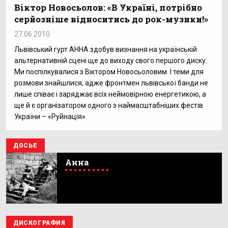
Віктор Новосьолов: «В Україні, потрібно
серйозніше відноситись до рок-музики!»
27.06.2010
Львівський гурт АННА здобув визнання на українській
альтернативній сцені ще до виходу свого першого диску.
Ми поспілкувалися з Віктором Новосьоловим. І теми для
розмови знайшлися, адже фронтмен львівської банди не
лише співає і заряджає всіх неймовірною енергетикою, а
ще й є організатором одного з наймасштабніших фестів
України – «Руйнація»
ДОСЬЕ
Анна
ДИСКОГРАФИЯ