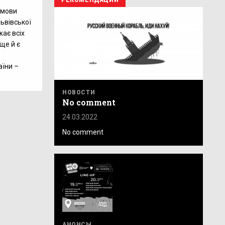
РЕКОМЕНДАЦИИ
змови
ьвівської
жає всіх
ще й є
аїни –
НОВОСТИ
No comment
24.03.2022
No comment
АНОНСЫ