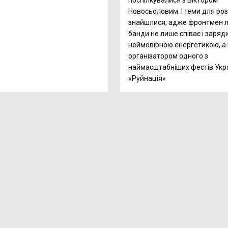
поспілкувалися з Віктором
Новосьоловим. І теми для ро
знайшлися, адже фронтмен л
банди не лише співає і заряд
неймовірною енергетикою, а 
організатором одного з
наймасштабніших фестів Укр
«Руйнація»