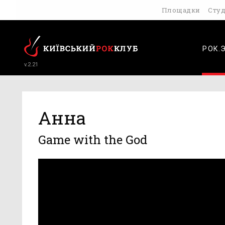
Площадки
Сту
РОК.
v.2.21
Анна
Game with the God