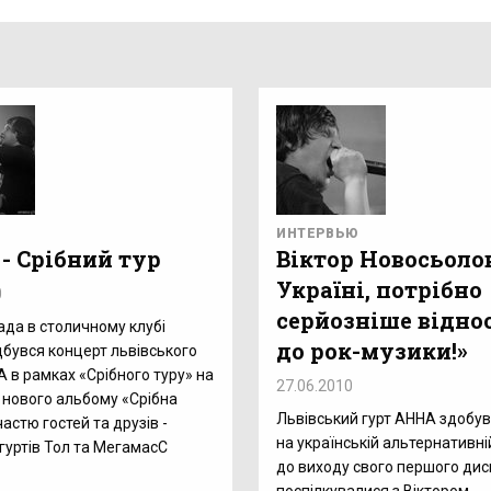
ИНТЕРВЬЮ
- Срібний тур
Віктор Новосьолов
Україні, потрібно
0
серйозніше відно
ада в столичному клубі
до рок-музики!»
ідбувся концерт львівського
А в рамках «Срібного туру» на
27.06.2010
 нового альбому «Срібна
Львівський гурт АННА здобу
частю гостей та друзів -
на українській альтернативні
 гуртів Тол та МегамасС
до виходу свого першого дис