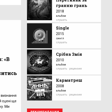
гранню грань
2018
альбом
слушать
Single
2015
сингл
слушать
Срібна Змія
: «В
2010
альбом
слушать · рецензия
ситись
Карматреш
2008
альбом
слушать · рецензия
в визнання
й сцені ще
ку. Ми