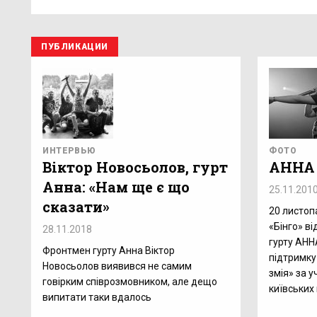
ПУБЛИКАЦИИ
ИНТЕРВЬЮ
ФОТО
Віктор Новосьолов, гурт
АННА 
Анна: «Нам ще є що
25.11.201
сказати»
20 листоп
«Бінго» в
28.11.2018
гурту АНН
Фронтмен гурту Анна Віктор
підтримку
Новосьолов виявився не самим
змія» за у
говірким співрозмовником, але дещо
київських
випитати таки вдалось