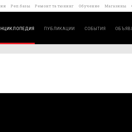
дии
Реп.базы
Ремонт та тюнинг
Обучение
Магазины
ЭНЦИКЛОПЕДИЯ
ПУБЛИКАЦИИ
СОБЫТИЯ
ОБЪЯВ