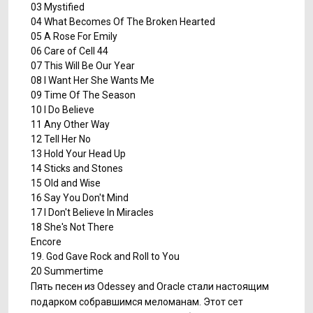
03 Mystified
04 What Becomes Of The Broken Hearted
05 A Rose For Emily
06 Care of Cell 44
07 This Will Be Our Year
08 I Want Her She Wants Me
09 Time Of The Season
10 I Do Believe
11 Any Other Way
12 Tell Her No
13 Hold Your Head Up
14 Sticks and Stones
15 Old and Wise
16 Say You Don't Mind
17 I Don't Believe In Miracles
18 She's Not There
Encore
19. God Gave Rock and Roll to You
20 Summertime
Пять песен из Odessey and Oracle стали настоящим
подарком собравшимся меломанам. Этот сет