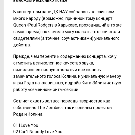
выложим несколько позже.
В концертном зале ДК НАУ собралось не слишком
много народу (возможно, причиной тому концерт
Queen+Paul Rodgers в Харькове, проходивший в то же
самое время), но я смело могу сказать, что они стали
свидетелями (а точнее, соучастниками) уникального
действа.
Прежде, чем перейти к содержанию концерта, хочу
отметить великолепное качество звука,
позволявшее прочувствовать и все нюансы
замечательного голоса Колина, и уникальную манеру
игры Рода на клавишных, и драйв Кита Эйри и четкую
работу «семейной» ритм-секции
Сетлист охватывал все периоды творчества как
собственно The Zombies, так и сольных проектов
Рода и Колина.
01 I Love You
02 Can't Nobody Love You