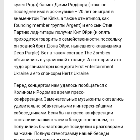
кузен Рода) басист Джим Родфорд (тоже не
последнее имя в рок-музыке – 20 лет он играл в
знаменитой The Kinks, а также отметился, как
founding member группы Argent) и его сын Стив.
Партию лид-гитары получил Кит Эйри (и опять
приходится говорить о семейственности, поскольку
он родной брат Дона Эйри, нынешнего клавишника
Deep Purple). Вот в таком составе The Zombies
объявились в украинской столице. А сотворили это
чудо организаторы концерта First Entertainment
Ukraine и его спонсоры Hertz Ukraine.
Перед концертом нам удалось пообщаться с
Колином и Родом во время пресс-
конференции. Замечательные музыканты оказались
удивительно обаятельными и интереснейшими
собеседниками. Если бы на пресс-конференции
поставили чашки с чаем и блюдо с печеньем, то
получились бы настоящие посиделки с разговорами
за жизнь. Полную стенограмму нашей беседы