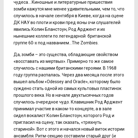
чудеса….Киношные и литературные пришествия
зомби кажутся мне менее удивительными, чем то, что
случилось в начале сентября в Киеве, когда на сцене
ДК НАУ во плоти и крови пред ясны очи слушателей
явились Колин Бланстоун, Род Арджент и их
нынешние коллеги по легендарной британской
группе 60-х под названием…The Zombies.
Да, зомби – это существа, обладающие свойством
«восставать из мертвых». Примерно то же самое
случилось с нашими британскими героями. В 1968
году группа распалась. Через два месяца после этого
вышел альбом «Odessey and Oracle», которому было
суждено стать одной из самых культовых пластинок
прошлого века. Но в начале двухтысячных годов
случилось очередное чудо. Клавишник Род Арджент
принимал участие в каком-то концерте, а в зале
сидел вокалист Колин Бланстоун, которого Род и
пригласил на сцену, так сказать, «тряхнуть
стариной». Вот с этого и начался новый виток истории
ансамбля. Ритм-секцию составили старый друг (и