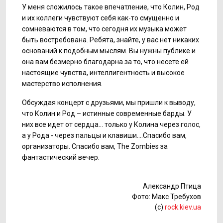
У меня сложилось такое впечатление, что Колин, Род
и их коллеги чувствуют себя как-то смущенно и
сомневаются в том, что сегодня их музыка может
быть востребована. Ребята, знайте, у вас нет никаких
оснований к подобным мыслям. Вы нужны публике и
она вам безмерно благодарна за то, что несете ей
настоящие чувства, интеллигентность и высокое
мастерство исполнения.
Обсуждая концерт с друзьями, мы пришли к выводу,
что Колин и Род – истинные современные барды. У
них все идет от сердца... только у Колина через голос,
а у Рода - через пальцы и клавиши....Спасибо вам,
организаторы. Спасибо вам, The Zombies за
фантастический вечер.
Александр Птица
Фото: Макс Требухов
(c)
rock.kiev.ua