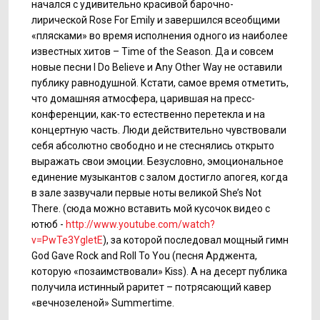
начался с удивительно красивой барочно-
лирической Rose For Emily и завершился всеобщими
«плясками» во время исполнения одного из наиболее
известных хитов – Time of the Season. Да и совсем
новые песни I Do Believe и Any Other Way не оставили
публику равнодушной. Кстати, самое время отметить,
что домашняя атмосфера, царившая на пресс-
конференции, как-то естественно перетекла и на
концертную часть. Люди действительно чувствовали
себя абсолютно свободно и не стеснялись открыто
выражать свои эмоции. Безусловно, эмоциональное
единение музыкантов с залом достигло апогея, когда
в зале зазвучали первые ноты великой She’s Not
There. (cюда можно вставить мой кусочок видео с
ютюб -
http://www.youtube.com/watch?
v=PwTe3YgletE
), за которой последовал мощный гимн
God Gave Rock and Roll To You (песня Арджента,
которую «позаимствовали» Kiss). А на десерт публика
получила истинный раритет – потрясающий кавер
«вечнозеленой» Summertime.