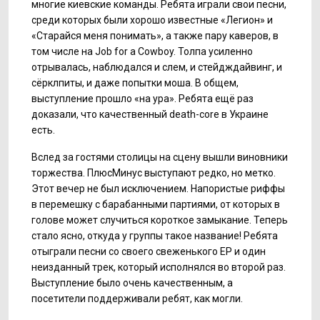
многие киевские команды. Ребята играли свои песни,
среди которых были хорошо известные «Легион» и
«Старайся меня понимать», а также пару каверов, в
том числе на Job for a Cowboy. Толпа усиленно
отрывалась, наблюдался и слем, и стейдждайвинг, и
сёрклпиты, и даже попытки моша. В общем,
выступление прошло «на ура». Ребята ещё раз
доказали, что качественный death-core в Украине
есть.
Вслед за гостями столицы на сцену вышли виновники
торжества. ПлюсМинус выступают редко, но метко.
Этот вечер не был исключением. Напористые риффы
в перемешку с барабанными партиями, от которых в
голове может случиться короткое замыкание. Теперь
стало ясно, откуда у группы такое название! Ребята
отыграли песни со своего свеженького ЕР и один
неизданный трек, который исполнялся во второй раз.
Выступление было очень качественным, а
посетители поддерживали ребят, как могли.