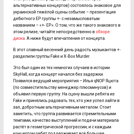
альтернативных концертов) состоялось знаковое для
украинской тяжёлой сцены событие – презентация
дебютного ЕР группы +- с незамысловатым
названием – «+- ЕР». О том, что же такого знакового в
этом релизе, читайте непосредственно в
обзоре
диска
. А ниже будут впечатления от концерта.
В этот славный весенний день радость музыкантов +-
разделили группы Fake и X-Box Murder.
Это был один из тех немногих случаев в истории
SkyHall, когда концерт начался без задержки.
Появился ведущий мероприятия – Илья qNOP Яцюта
(по совместительству менеджер плюсминусов) и
объявил первую группу. На сцену вышли ребята из
Fake и принялись радовать тех, кто уже успел зайти в
зал, добротным альтернативным металом. Стоит
заметить, что группа развивается стремительными
темпами, качество выступлений и подачи материала
растёт в геометрической прогрессии, и с каждым
концертом ребят поддерживает всё большее