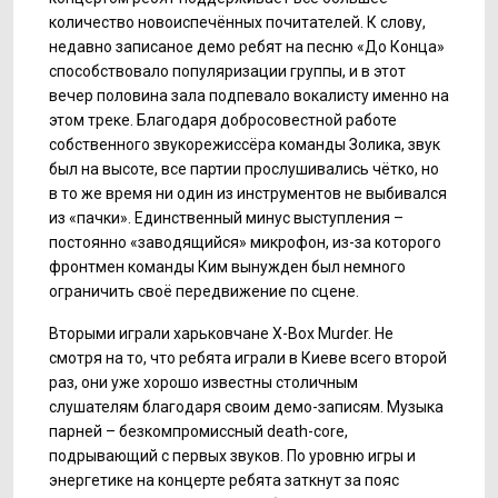
количество новоиспечённых почитателей. К слову,
недавно записаное демо ребят на песню «До Конца»
способствовало популяризации группы, и в этот
вечер половина зала подпевало вокалисту именно на
этом треке. Благодаря добросовестной работе
собственного звукорежиссёра команды Золика, звук
был на высоте, все партии прослушивались чётко, но
в то же время ни один из инструментов не выбивался
из «пачки». Единственный минус выступления –
постоянно «заводящийся» микрофон, из-за которого
фронтмен команды Ким вынужден был немного
ограничить своё передвижение по сцене.
Вторыми играли харьковчане X-Box Murder. Не
смотря на то, что ребята играли в Киеве всего второй
раз, они уже хорошо известны столичным
слушателям благодаря своим демо-записям. Музыка
парней – безкомпромиссный death-core,
подрывающий с первых звуков. По уровню игры и
энергетике на концерте ребята заткнут за пояс