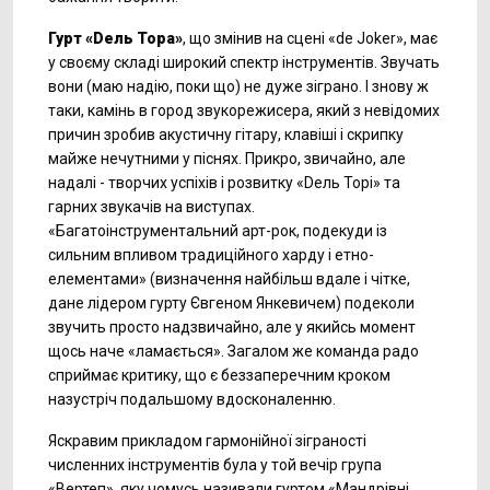
Гурт «Dель Тора»
, що змінив на сцені «de Joker», має
у своєму складі широкий спектр інструментів. Звучать
вони (маю надію, поки що) не дуже зіграно. І знову ж
таки, камінь в город звукорежисера, який з невідомих
причин зробив акустичну гітару, клавіші і скрипку
майже нечутними у піснях. Прикро, звичайно, але
надалі - творчих успіхів і розвитку «Dель Торі» та
гарних звукачів на виступах.
«Багатоінструментальний арт-рок, подекуди із
сильним впливом традиційного харду і етно-
елементами» (визначення найбільш вдале і чітке,
дане лідером гурту Євгеном Янкевичем) подеколи
звучить просто надзвичайно, але у якийсь момент
щось наче «ламається». Загалом же команда радо
сприймає критику, що є беззаперечним кроком
назустріч подальшому вдосконаленню.
Яскравим прикладом гармонійної зіграності
численних інструментів була у той вечір група
«Вертеп», яку чомусь називали гуртом «Мандрівні