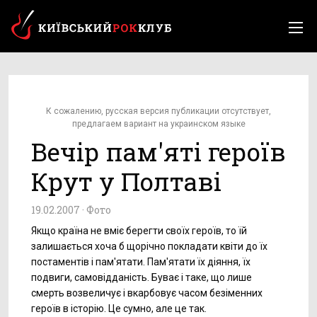
К сожалению, русская версия публикации отсутствует,
предлагаем вариант на украинском языке
Вечір пам'яті героїв
Крут у Полтаві
19.02.2007 ·
Фото
Якщо країна не вміє берегти своїх героїв, то їй
залишається хоча б щорічно покладати квіти до їх
постаментів і пам'ятати. Пам'ятати їх діяння, їх
подвиги, самовідданість. Буває і таке, що лише
смерть возвеличує і вкарбовує часом безіменних
героїв в історію. Це сумно, але це так.