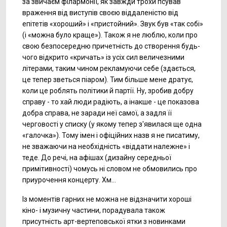
за звичаєм філармонії, як завжди трохи псував
враження від виступів своєю віддаленістю від
епітетів «хороший» і «пристойний». Звук був «так собі»
(і «можна було краще»). Також я не люблю, коли про
свою безпосередню причетність до створення будь-
чого відкрито «кричать» із усіх сил величезними
літерами, таким чином рекламуючи себе (здається,
це тепер зветься піаром). Тим більше мене дратує,
коли це роблять політики й партії. Ну, зробив добру
справу - то хай люди радіють, а інакше - це показова
добра справа, не заради неї самої, а задля її
черговості у списку (у якому тепер з'явилася ще одна
«галочка»). Тому імен і офіційних назв я не писатиму,
не зважаючи на необхідність «віддати належне» і
теде. До речі, на афішах (дизайну середньої
примітивності) чомусь ні словом не обмовились про
приурочення концерту. Хм...
Із моментів гарних не можна не відзначити хороші
кіно- і музичну частини, порадувала також
присутність арт-вертеповської ятки з новинками