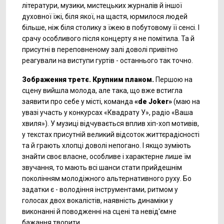
літератури, музики, мистецьких журналів й іншої
духовної їжі, біля якої, на щастя, юрмилося людей
більше, ніж біля столику з їжею в побутовому її сенсі. І
срачу особливого після концерту я не помітила. Та й
присутні в переповненому залі доволі привітно
реагували на виступи гуртів - останнього так точно.
Зображення третє. Крупним планом.
Першою на
сцену вийшла молода, але така, що вже встигла
заявити про себе у місті, команда
«de Joker»
(маю на
увазі участь у конкурсах «Квадрату У», радіо «Ваша
хвиля»). У музиці відчувається вплив хіп-хоп мотивів,
у текстах присутній великий відсоток життєрадісності
та й грають хлопці доволі непогано. І якщо зуміють
знайти своє власне, особливе і характерне лише їм
звучання, то мають всі шанси стати прийдешнім
поколінням молодіжного альтернативного руху. Бо
задатки є - володіння інструментами, ритмом у
голосах двох вокалістів, наявність динаміки у
виконанні й поводженні на сцені та невід'ємне
бажання творити.