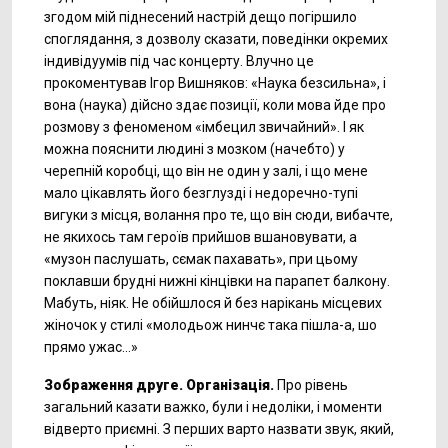
згодом мій піднесений настрій дещо погіршило
споглядання, з дозволу сказати, поведінки окремих
індивідуумів під час концерту. Влучно це
прокоментував Ігор Вишняков: «Наука безсильна», і
вона (наука) дійсно здає позиції, коли мова йде про
розмову з феноменом «імбецил звичайний». І як
можна пояснити людині з мозком (начебто) у
черепній коробці, що він не один у залі, і що мене
мало цікавлять його безглузді і недоречно-тупі
вигуки з місця, волання про те, що він сюди, вибачте,
не якихось там героїв прийшов вшановувати, а
«музон паслушать, сємак пахавать», при цьому
поклавши брудні нижні кінцівки на парапет балкону.
Мабуть, ніяк. Не обійшлося й без нарікань місцевих
жіночок у стилі «молодьож нинчє така пішла-а, шо
прямо ужас…»
Зображення друге. Організація.
Про рівень
загальний казати важко, були і недоліки, і моменти
відверто приємні. З перших варто назвати звук, який,