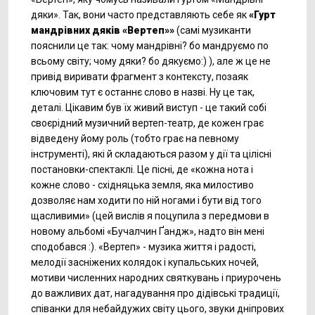
дяки». Так, вони часто представляють себе як
«Гурт
мандрівних дяків «Вертеп»»
(самі музиканти
пояснили це так: чому мандрівні? бо мандруємо по
всьому світу; чому дяки? бо дякуємо:) ), але ж це не
привід виривати фрагмент з контексту, позаяк
ключовим тут є останнє слово в назві. Ну це так,
деталі. Цікавим був їх живий виступ - це такий собі
своєрідний музичний вертеп-театр, де кожен грає
відведену йому роль (тобто грає на певному
інструменті), які й складаються разом у дії та цілісні
постановки-спектаклі. Це пісні, де «кожна нота і
кожне слово - східняцька земля, яка милостиво
дозволяє нам ходити по ній ногами і бути від того
щасливими» (цей вислів я поцупила з передмови в
новому альбомі «Бучалчин Ґандж», надто він мені
сподобався :). «Вертеп» - музика життя і радості,
мелодії засніжених колядок і купальських ночей,
мотиви численних народних святкувань і приурочень
до важливих дат, нагадування про дідівські традиції,
співанки для небайдужих світу цього, звуки дніпрових