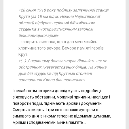
«28 січня 1918 року поблизу залізничної станції
Крути (за 18 км від м. Ніжина Чернігівської
області) відбувся нерівний бій київських
студентів з чотирьохтисячним загоном
більшовицької армії»
- говорить листівка, що її дав мені якийсь
хлопчина того вечора. Вечора пам'яті героїв
Крут.
«(…) У нерівному бою загинула більшість ще не
обстріляних і незагартованих бійців. На кілька
днів бій студентів під Крутами стримав
завоювання Києва більшовиками».
І нехай потім історики досліджують подробиці,
з'ясовують обставини, можливі причини, наслідки і
повороти подій, піднімають архіви і документи.
Смерть є смерть. І три сотні юнаків зустріли її
зимового дня із нікому тепер не відомими думками,
мріями і сподіваннями. Вічна пам'ять…