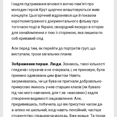
І задля підтримання вічового вогню пам'яті про
молодих героїв Крут щорічно влаштовуються живі
концерти. Цьогорічний відрізнявся ще й показом
короткометражного документального фільму про
тогочасні події в Україні, своєрідний екскурс в історію
для ознайомлення з тією її сторінкою, яка лишила по
собі кривавий слід.
Але перед тим, як перейти до портретів груп, що
виступали, трохи загальних планів.
Зображення перше. Люди.
Зізнаюсь, такої кількості
глядачів і слухачів я не очікувала, і, не приховую, була
приємно здивована цим фактом. Навіть
засумнівалась, чи це бува не пригнали добровільно-
примусово якихось учнів старших класів (як бувало
під час мого навчання, для т.зв. «масовки») задля
створення видимості зацікавлення. Але,
придивившись, побачила, що вік присутніх часом да-
а-алеко не шкільний, іноді навіть пенсійний, частіше
студентство і працююча молодь. Вже краще. Та трохи