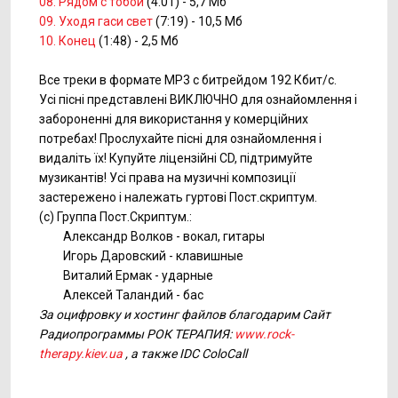
08. Рядом с тобой
(4:01) - 5,7 Мб
09. Уходя гаси свет
(7:19) - 10,5 Мб
10. Конец
(1:48) - 2,5 Мб
Все треки в формате MP3 с битрейдом 192 Кбит/с.
Усі пісні представлені ВИКЛЮЧНО для ознайомлення і
забороненні для використання у комерційних
потребах! Прослухайте пісні для ознайомлення і
видаліть їх! Купуйте ліцензійні CD, підтримуйте
музикантів! Усі права на музичні композиції
застережено і належать гуртові Пост.скриптум.
(с) Группа Пост.Скриптум.:
Александр Волков - вокал, гитары
Игорь Даровский - клавишные
Виталий Ермак - ударные
Алексей Таландий - бас
За оцифровку и хостинг файлов благодарим Сайт
Радиопрограммы РОК ТЕРАПИЯ:
www.rock-
therapy.kiev.ua
, а также IDC ColoCall