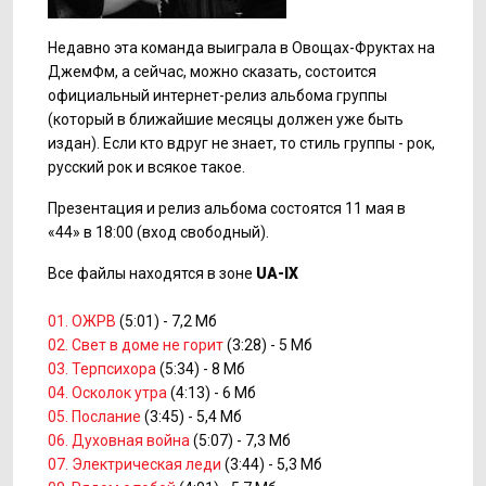
Недавно эта команда выиграла в Овощах-Фруктах на
ДжемФм, а сейчас, можно сказать, состоится
официальный интернет-релиз альбома группы
(который в ближайшие месяцы должен уже быть
издан). Если кто вдруг не знает, то стиль группы - рок,
русский рок и всякое такое.
Презентация и релиз альбома состоятся 11 мая в
«44» в 18:00 (вход свободный).
Все файлы находятся в зоне
UA-IX
01. ОЖРВ
(5:01) - 7,2 Мб
02. Свет в доме не горит
(3:28) - 5 Мб
03. Терпсихора
(5:34) - 8 Мб
04. Осколок утра
(4:13) - 6 Мб
05. Послание
(3:45) - 5,4 Мб
06. Духовная война
(5:07) - 7,3 Мб
07. Электрическая леди
(3:44) - 5,3 Мб