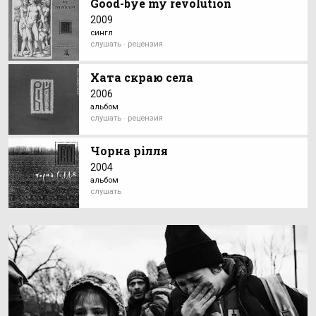
Good-bye my revolution
2009
сингл
слушать · рецензия
Хата скраю села
2006
альбом
слушать · рецензия
Чорна рілля
2004
альбом
слушать