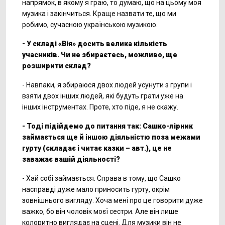
напрямок, в якому я граю, то думаю, що на цьому моя
музика і закінчиться. Краще назвати те, що ми
робимо, сучасною українською музикою.
- У складі «Вія» досить велика кількість
учасників. Чи не збираєтесь, можливо, ще
розширити склад?
- Навпаки, я збираюся двох людей усунути з групи і
взяти двох інших людей, які будуть грати уже на
інших інструментах. Проте, хто піде, я не скажу.
- Тоді підійдемо до питання так: Сашко-лірник
займається ще й іншою діяльністю поза межами
гурту (складає і читає казки – авт.), це не
заважає вашій діяльності?
- Хай собі займається. Справа в тому, що Сашко
насправді дуже мало приносить гурту, окрім
зовнішнього вигляду. Хоча мені про це говорити дуже
важко, бо він чоловік моєї сестри. Але він лише
колоритно виглядає на сцені. Для музики він не