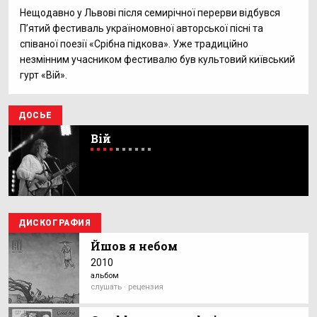
Нещодавно у Львові після семирічної перерви відбувся
П’ятий фестиваль україномовної авторської пісні та
співаної поезії «Срібна підкова». Уже традиційно
незмінним учасником фестивалю був культовий київський
гурт «Вій».
ДОСЬЕ
Вій
ДИСКОГРАФИЯ
Йшов я небом
2010
альбом
слушать · рецензия