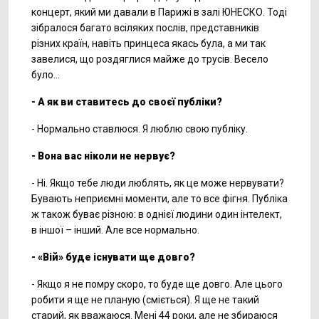
концерт, який ми давали в Парижі в залі ЮНЕСКО. Тоді
зібралося багато всіляких послів, представників
різних країн, навіть принцеса якась була, а ми так
завелися, що роздяглися майже до трусів. Весело
було...
- А як ви ставитесь до своєї публіки?
- Нормально ставлюся. Я люблю свою публіку.
- Вона вас ніколи не нервує?
- Ні. Якщо тебе люди люблять, як це може нервувати?
Бувають неприємні моменти, але то все фігня. Публіка
ж також буває різною: в однієї людини один інтелект,
в іншої – інший. Але все нормально.
- «Вій» буде існувати ще довго?
- Якщо я не помру скоро, то буде ще довго. Але цього
робити я ще не планую (сміється). Я ще не такий
старий, як вважаюся. Мені 44 роки, але не збираюся