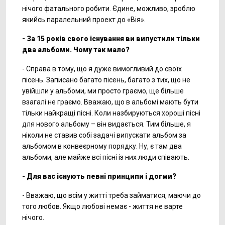
нічого фатального робити. Єдине, можливо, зроблю
якийсь паралельний проект до «Вія».
- За 15 років свого існування ви випустили тільки
два альбоми. Чому так мало?
- Справа в тому, що я дуже вимогливий до своїх
пісень. Записано багато пісень, багато з тих, що не
увійшли у альбоми, ми просто граємо, ще більше
взагалі не граємо. Вважаю, що в альбомі мають бути
тільки найкращі пісні. Коли назбируються хороші пісні
для нового альбому – він видається. Тим більше, я
ніколи не ставив собі задачі випускати альбом за
альбомом в конвеєрному порядку. Ну, є там два
альбоми, але майже всі пісні із них люди співають.
- Для вас існують певні принципи і догми?
- Вважаю, що всім у житті треба займатися, маючи до
того любов. Якщо любові немає - життя не варте
нічого.