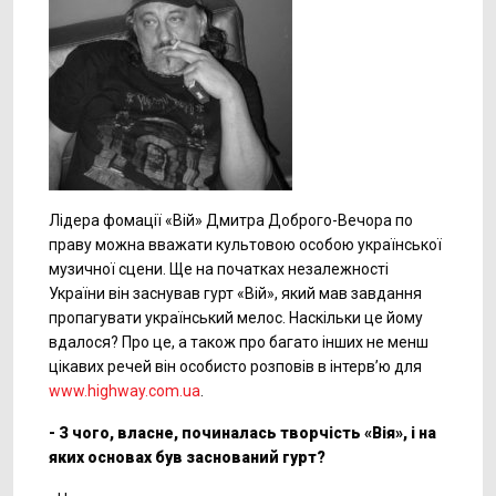
Лідера фомації «Вій» Дмитра Доброго-Вечора по
праву можна вважати культовою особою української
музичної сцени. Ще на початках незалежності
України він заснував гурт «Вій», який мав завдання
пропагувати український мелос. Наскільки це йому
вдалося? Про це, а також про багато інших не менш
цікавих речей він особисто розповів в інтерв’ю для
www.highway.com.ua
.
- З чого, власне, починалась творчість «Вія», і на
яких основах був заснований гурт?