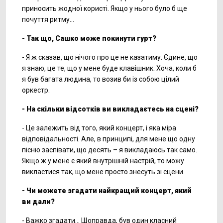
приносить жодної користі. Якщо у нього було б ще
почуття ритму...
- Так що, Сашко може покинути гурт?
- Я ж сказав, що нічого про це не казатиму. Єдине, що
я знаю, це те, що у мене буде клавішник. Хоча, коли б
я був багата людина, то возив би із собою цілий
оркестр.
- На скільки відсотків ви викладаєтесь на сцені?
- Це залежить від того, який концерт, і яка міра
відповідальності. Але, в принципі, для мене що одну
пісню заспівати, що десять – я викладаюсь так само.
Якщо ж у мене є який внутрішній настрій, то можу
викластися так, що мене просто знесуть зі сцени.
- Чи можете згадати найкращий концерт, який
ви дали?
- Важко згадати... Щоправда, був один класний