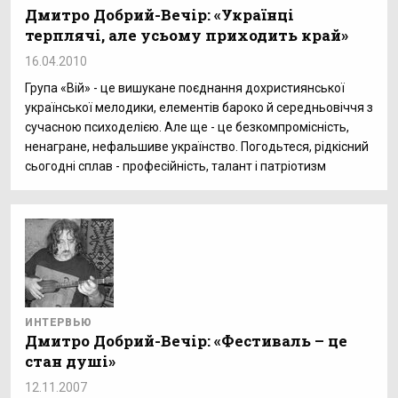
Дмитро Добрий-Вечір: «Українці
терплячі, але усьому приходить край»
16.04.2010
Група «Вій» - це вишукане поєднання дохристиянської
української мелодики, елементів бароко й середньовіччя з
сучасною психоделією. Але ще - це безкомпромісність,
ненагране, нефальшиве українство. Погодьтеся, рідкісний
сьогодні сплав - професійність, талант і патріотизм
ИНТЕРВЬЮ
Дмитро Добрий-Вечір: «Фестиваль – це
стан душі»
12.11.2007