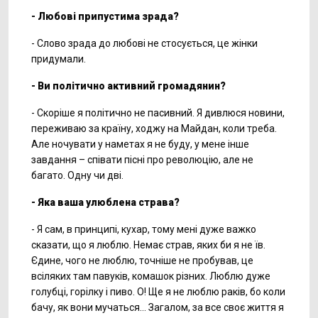
- Любові припустима зрада?
- Слово зрада до любові не стосується, це жінки
придумали.
- Ви політично активний громадянин?
- Скоріше я політично не пасивний. Я дивлюся новини,
переживаю за країну, ходжу на Майдан, коли треба.
Але ночувати у наметах я не буду, у мене інше
завдання – співати пісні про революцію, але не
багато. Одну чи дві.
- Яка ваша улюблена страва?
- Я сам, в принципі, кухар, тому мені дуже важко
сказати, що я люблю. Немає страв, яких би я не їв.
Єдине, чого не люблю, точніше не пробував, це
всіляких там павуків, комашок різних. Люблю дуже
голубці, горілку і пиво. О! Ще я не люблю раків, бо коли
бачу, як вони мучаться… Загалом, за все своє життя я