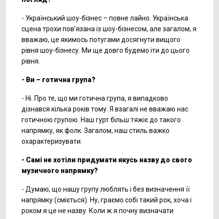
- Український шоу-бізнес – повне лайно. Українська
сцена трохи пов’язана із шоу-бізнесом, але загалом, я
вважаю, це якимось потугами досягнути вищого
рівня шоу-бізнесу. Ми ще довго будемо іти до цього
рівня.
- Ви – готична група?
- Ні. Про те, що ми готична група, я випадково
дізнався кілька років тому. Я взагалі не вважаю нас
готичною групою. Наш гурт більш тяжіє до такого
напрямку, як фолк. Загалом, наш стиль важко
охарактеризувати.
- Самі не хотіли придумати якусь назву до свого
музичного напрямку?
- Думаю, що нашу групу люблять і без визначення її
напрямку (сміється). Ну, граємо собі такий рок, хоча і
роком я це не назву. Коли ж я почну визначати