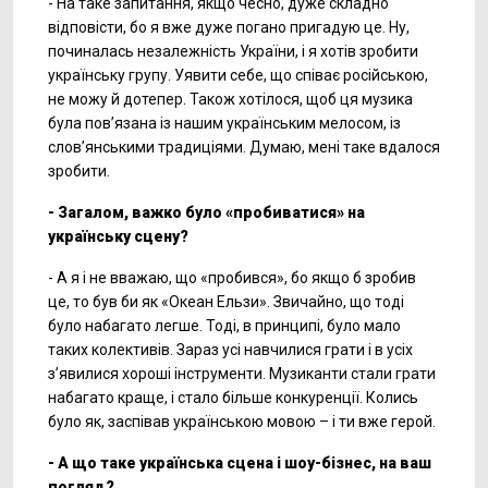
- На таке запитання, якщо чесно, дуже складно
відповісти, бо я вже дуже погано пригадую це. Ну,
починалась незалежність України, і я хотів зробити
українську групу. Уявити себе, що співає російською,
не можу й дотепер. Також хотілося, щоб ця музика
була пов’язана із нашим українським мелосом, із
слов’янськими традиціями. Думаю, мені таке вдалося
зробити.
- Загалом, важко було «пробиватися» на
українську сцену?
- А я і не вважаю, що «пробився», бо якщо б зробив
це, то був би як «Океан Ельзи». Звичайно, що тоді
було набагато легше. Тоді, в принципі, було мало
таких колективів. Зараз усі навчилися грати і в усіх
з’явилися хороші інструменти. Музиканти стали грати
набагато краще, і стало більше конкуренції. Колись
було як, заспівав українською мовою – і ти вже герой.
- А що таке українська сцена і шоу-бізнес, на ваш
погляд?