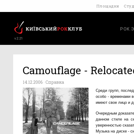
Площадки
Сту
РОК.
v.2.21
Camouflage - Relocate
14.12.2006 ·
Справка
Среди групп, после
особо - временами 
имеют свое лицо и 
Очередным доказател
данном стиле на се
уверенностью сказат
Музыка на диске - с