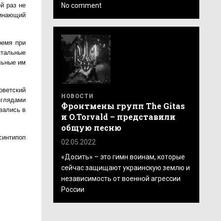
No comment
й раз не
минающий
ремя при
нтальные
льные им
оветский
НОВОСТИ
зглядами
Фронтмены групп The Gitas
вались в
и O.Torvald – представили
общую песню
синтипоп
02.05.2022
«Досить» – это гимн воинам, которые
сейчас защищают украинскую землю и
независимость от военной агрессии
России