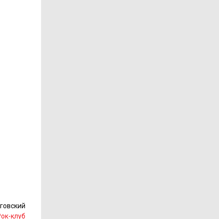
говский
Рок-клуб