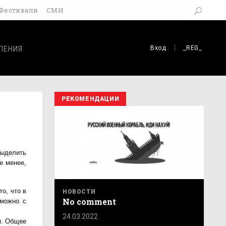
Фестивали
СМИ
Вход
_REG_
ЛЕНИЯ
РЕКОМЕНДАЦИИ
выделить
е менее,
о, что в
НОВОСТИ
No comment
 можно с
24.03.2022
и. Общее