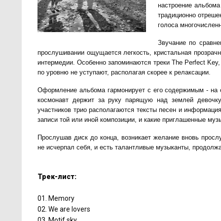
настроение альбома 
традиционно отреше
голоса многочислен
Звучание по сравне
прослушивании ощущается легкость, кристальная прозрачн
интермедии. Особенно запоминаются треки The Perfect Key, 
по уровню не уступают, располагая скорее к релаксации.
Оформление альбома гармонирует с его содержимым - на о
космонавт держит за руку парящую над землей девочку
участников трио располагаются тексты песен и информация
записи той или иной композиции, и какие приглашенные муз
Прослушав диск до конца, возникает желание вновь прослу
не исчерпал себя, и есть талантливые музыканты, продолж
Трек-лист:
01. Memory
02. We are lovers
03. Motif sky