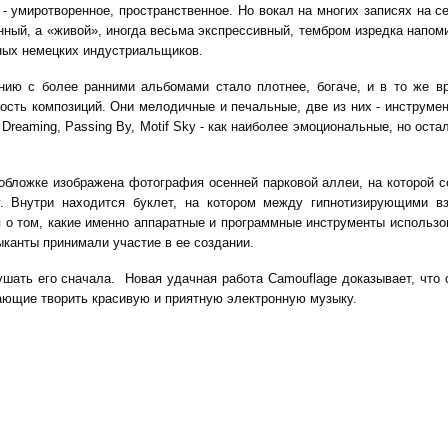
- умиротворенное, пространственное. Но вокал на многих записях на се
нный, а «живой», иногда весьма экспрессивный, тембром изредка напо
ных немецких индустриальщиков.
нию с более ранними альбомами стало плотнее, богаче, и в то же в
ость композиций. Они мелодичные и печальные, две из них - инструме
Dreaming, Passing By, Motif Sky - как наиболее эмоциональные, но оста
бложке изображена фотография осенней парковой аллеи, на которой с
. Внутри находится буклет, на котором между гипнотизирующими в
 о том, какие именно аппаратные и программные инструменты использо
ыканты принимали участие в ее создании.
шать его сначала. Новая удачная работа Camouflage доказывает, что 
ающие творить красивую и приятную электронную музыку.