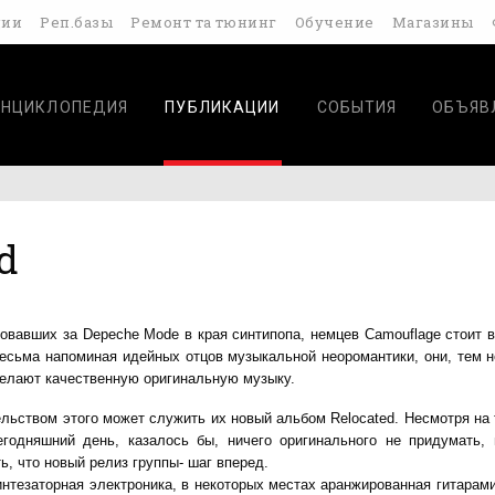
дии
Реп.базы
Ремонт та тюнинг
Обучение
Магазины
ЭНЦИКЛОПЕДИЯ
ПУБЛИКАЦИИ
СОБЫТИЯ
ОБЪЯВ
d
довавших за Depeche Mode в края синтипопа, немцев Camouflage стоит 
весьма напоминая идейных отцов музыкальной неоромантики, они, тем н
делают качественную оригинальную музыку.
ьством этого может служить их новый альбом Relocated. Несмотря на т
годняшний день, казалось бы, ничего оригинального не придумать,
ь, что новый релиз группы- шаг вперед.
интезаторная электроника, в некоторых местах аранжированная гитарам