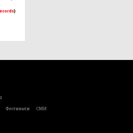
ecords
)
Я
Фестивали
СМИ