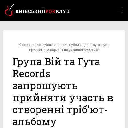
К сожалению, русская версия публикации отсутствует,
предлагаем вариант на украинском языке
Група Вій та Гута
Records
запрошують
прийняти участь в
створенні тріб'ют-
альбому