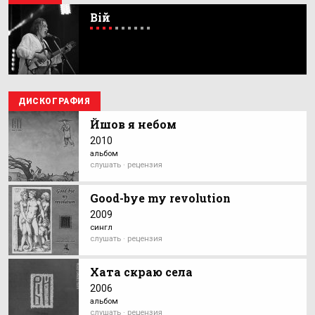
Вій
ДИСКОГРАФИЯ
Йшов я небом
2010
альбом
слушать · рецензия
Good-bye my revolution
2009
сингл
слушать · рецензия
Хата скраю села
2006
альбом
слушать · рецензия