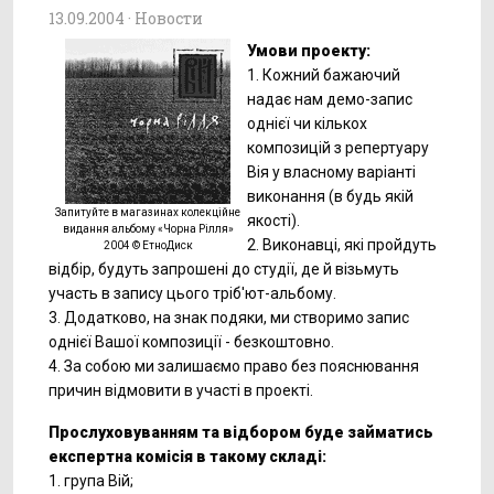
13.09.2004 ·
Новости
Умови проекту:
1. Кожний бажаючий
надає нам демо-запис
однієї чи кількох
композицій з репертуару
Вія у власному варіанті
виконання (в будь якій
Запитуйте в магазинах колекційне
якості).
видання альбому
«Чорна Рілля»
2. Виконавці, які пройдуть
2004 © ЕтноДиск
відбір, будуть запрошені до студії, де й візьмуть
участь в запису цього тріб'ют-альбому.
3. Додатково, на знак подяки, ми створимо запис
однієї Вашої композиції - безкоштовно.
4. За собою ми залишаємо право без пояснювання
причин відмовити в участі в проекті.
Прослуховуванням та відбором буде займатись
експертна комісія в такому складі:
1. група Вій;