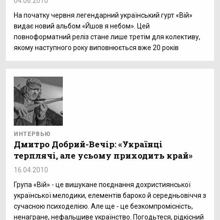
04.06.2010
На початку червня легендарний український гурт «Вій»
видає новий альбом «Йшов я небом». Цей
повноформатний реліз стане лише третім для колективу,
якому наступного року виповнюється вже 20 років
ИНТЕРВЬЮ
Дмитро Добрий-Вечір: «Українці
терплячі, але усьому приходить край»
16.04.2010
Група «Вій» - це вишукане поєднання дохристиянської
української мелодики, елементів бароко й середньовіччя з
сучасною психоделією. Але ще - це безкомпромісність,
ненагране, нефальшиве українство. Погодьтеся, рідкісний