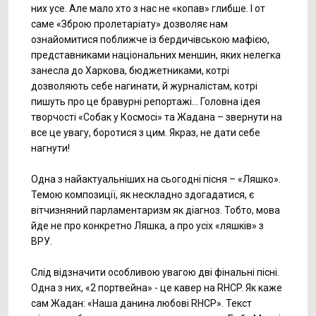
них усе. Але мало хто з нас не «копав» глибше. І от
саме «Зброю пролетаріату» дозволяє нам
ознайомитися поближче із бердичівською мафією,
представниками національних меншин, яких нелегка
занесла до Харкова, бюджетниками, котрі
дозволяють себе нагинати, й журналістам, котрі
пишуть про це бравурні репортажі… Головна ідея
творчості «Собак у Космосі» та Жадана – звернути на
все це увагу, боротися з цим. Якраз, не дати себе
нагнути!
Одна з найактуальніших на сьогодні пісня – «Ляшко».
Темою композиції, як нескладно здогадатися, є
вітчизняний парламентаризм як діагноз. Тобто, мова
йде не про конкретно Ляшка, а про усіх «ляшків» з
ВРУ.
Слід відзначити особливою увагою дві фінальні пісні.
Одна з них, «2 портвейна» - це кавер на RHCP. Як каже
сам Жадан: «Наша данина любові RHCP». Текст