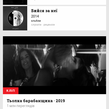
Бийся за неї
2014
альбом
слухати · рецензія
КЛІП
Тьолка барабанщика · 2019
1 млн переглядів