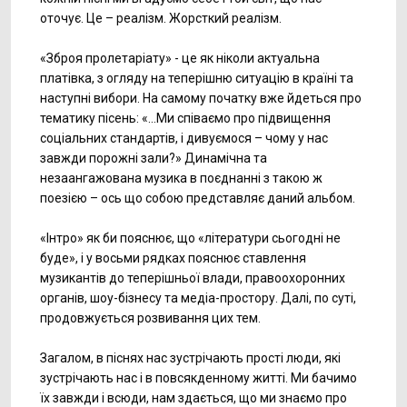
оточує. Це – реалізм. Жорсткий реалізм.
«Зброя пролетаріату» - це як ніколи актуальна
платівка, з огляду на теперішню ситуацію в країні та
наступні вибори. На самому початку вже йдеться про
тематику пісень: «…Ми співаємо про підвищення
соціальних стандартів, і дивуємося – чому у нас
завжди порожні зали?» Динамічна та
незаангажована музика в поєднанні з такою ж
поезією – ось що собою представляє даний альбом.
«Інтро» як би пояснює, що «літератури сьогодні не
буде», і у восьми рядках пояснює ставлення
музикантів до теперішньої влади, правоохоронних
органів, шоу-бізнесу та медіа-простору. Далі, по суті,
продовжується розвивання цих тем.
Загалом, в піснях нас зустрічають прості люди, які
зустрічають нас і в повсякденному житті. Ми бачимо
їх завжди і всюди, нам здається, що ми знаємо про