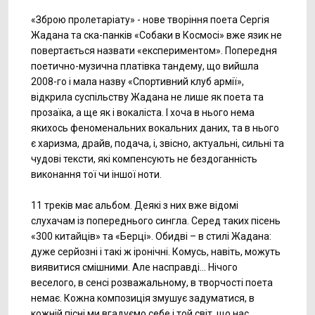
«Зброю пролетаріату» - нове творіння поета Сергія
Жадана та ска-панків «Собаки в Космосі» вже язик не
повертається назвати «експериментом». Попередня
поетично-музична платівка тандему, що вийшла
2008-го і мала назву «Спортивний клуб армії»,
відкрила суспільству Жадана не лише як поета та
прозаїка, а ще як і вокаліста. І хоча в нього нема
якихось феноменальних вокальних даних, та в нього
є харизма, драйв, подача, і, звісно, актуальні, сильні та
чудові тексти, які компенсують не бездоганність
виконання тої чи іншої ноти.
11 треків має альбом. Деякі з них вже відомі
слухачам із попереднього сингла. Серед таких пісень
«300 китайців» та «Берці». Обидві – в стилі Жадана:
дуже серйозні і такі ж іронічні. Комусь, навіть, можуть
виявитися смішними. Але насправді… Нічого
веселого, в сенсі розважальному, в творчості поета
немає. Кожна композиція змушує задуматися, в
кожній пісні ми вгадуємо себе і той світ, що нас