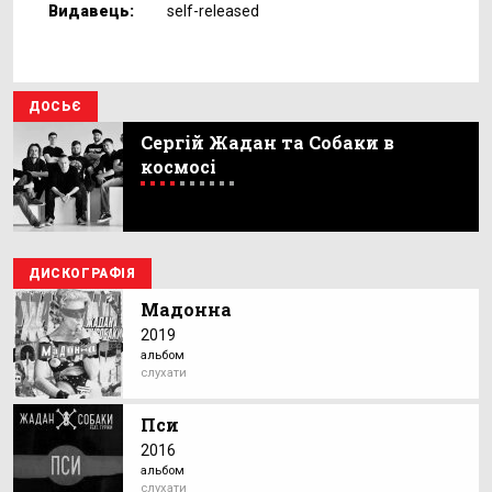
Видавець:
self-released
ДОСЬЄ
Сергій Жадан та Собаки в
космосі
ДИСКОГРАФІЯ
Мадонна
2019
альбом
слухати
Пси
2016
альбом
слухати