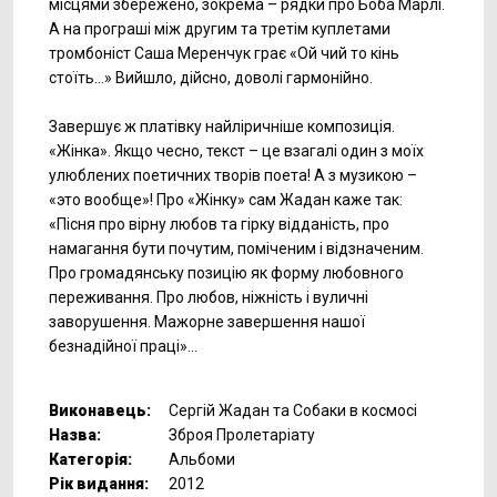
місцями збережено, зокрема – рядки про Боба Марлі.
А на програші між другим та третім куплетами
тромбоніст Саша Меренчук грає «Ой чий то кінь
стоїть…» Вийшло, дійсно, доволі гармонійно.
Завершує ж платівку найліричніше композиція.
«Жінка». Якщо чесно, текст – це взагалі один з моїх
улюблених поетичних творів поета! А з музикою –
«это вообще»! Про «Жінку» сам Жадан каже так:
«Пісня про вірну любов та гірку відданість, про
намагання бути почутим, поміченим і відзначеним.
Про громадянську позицію як форму любовного
переживання. Про любов, ніжність і вуличні
заворушення. Мажорне завершення нашої
безнадійної праці»…
Виконавець:
Сергій Жадан та Собаки в космосі
Назва:
Зброя Пролетаріату
Категорія:
Альбоми
Рік видання:
2012