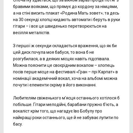
Спочатку здається, що за вікном зараз проїде потяг з
бравими вояками, що прямує до кордону за німцями,
а на стіні висить плакат «Родина Мать зовет»; та десь
на 30 секунді хлопці кидають автомати і беруть в руки
гітари – і все це швиденько перетворюється на
весілля металістів.
З першої ж секунди складається враження, що як би
цей диск почула моя бабуся, то вона б не
розгубилася, а в деяких місцях навіть підспівала.
Можна пояснити це своєрідним вокалом – хлопець
посів перше місце на фестивалі «Гран – прі Карпат» в
номінації академічний вокал, хоча на альбомі можна
почути і елементи скріму в його виконанні.
Любителям свіженького м'ясця останнього хотілося б
побільше. Гітари мелодійні, барабани пружно б'ють, а
вокаліст крім того, що нагадує Іво Бобулу про
найкращі роки останнього, ще й не забуває лупити по
басу.