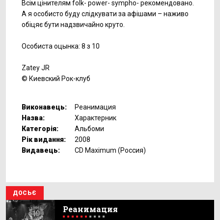
Всім цінителям folk- power- sympho- рекомендовано.
А я особисто буду слідкувати за афішами – наживо
обіцяє бути надзвичайно круто.
Особиста оцынка: 8 з 10
Zatey JR
© Киевский Рок-клуб
Виконавець:
Реанимация
Назва:
Характерник
Категорія:
Альбоми
Рік видання:
2008
Видавець:
CD Maximum (Россия)
ДОСЬЄ
Реанимация