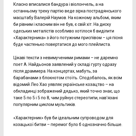
Класно вписалися бандура і віолончель, а на
останньому треку партію веде зірка пострадянського
масштабу Валерій Наумов. На кожному альбомі, яким
би рівним і класним він не був, є свій хіт. На диску
одеських металістів особливо хотілося б виділити
«Характерника» з його потужним приспівом – ця пісня
буде частенько повертатися до мого плейлиста.
Цікаві тексти з невимученими римами – не даремно
поет А. Найдьонов заявлений у складі гурту одразу
після драммера. На концертах, мабуть, за
барабанами з блокнотом стоїть. Сподобалось, як всім
відомий Лео Хао уявляє українське козацтво – на
обкладинці зображений дядько, який точно знає, що
таке 5 по 5 і 5 по 8, чим руйнує стереотипи, нав'язані
популярним циклом мультиків.
«Характерник» був би ідеальним супроводом для
козацької битви – перемог було б однозначно більше.