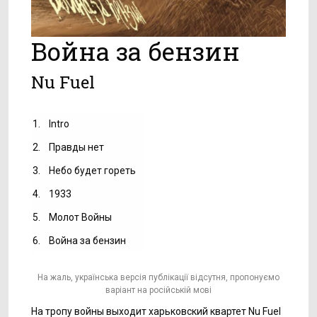
Война за бензин
Nu Fuel
1.
Intro
2.
Правды нет
3.
Небо будет гореть
4.
1933
5.
Молот Войны
6.
Война за бензин
На жаль, українська версія публікації відсутня, пропонуємо
варіант на російській мові
На тропу войны выходит харьковский квартет Nu Fuel