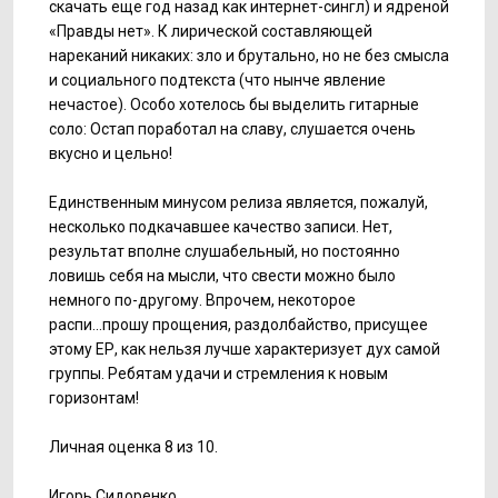
скачать еще год назад как интернет-сингл) и ядреной
«Правды нет». К лирической составляющей
нареканий никаких: зло и брутально, но не без смысла
и социального подтекста (что нынче явление
нечастое). Особо хотелось бы выделить гитарные
соло: Остап поработал на славу, слушается очень
вкусно и цельно!
Единственным минусом релиза является, пожалуй,
несколько подкачавшее качество записи. Нет,
результат вполне слушабельный, но постоянно
ловишь себя на мысли, что свести можно было
немного по-другому. Впрочем, некоторое
распи...прошу прощения, раздолбайство, присущее
этому ЕР, как нельзя лучше характеризует дух самой
группы. Ребятам удачи и стремления к новым
горизонтам!
Личная оценка 8 из 10.
Игорь Сидоренко