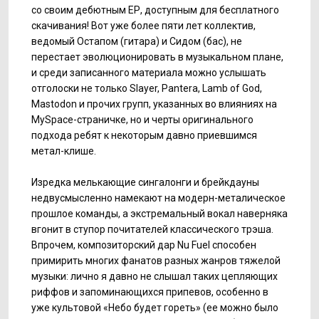
со своим дебютным ЕР, доступным для бесплатного
скачивания! Вот уже более пяти лет коллектив,
ведомый Остапом (гитара) и Сидом (бас), не
перестает эволюционировать в музыкальном плане,
и среди записанного материала можно услышать
отголоски не только Slayer, Pantera, Lamb of God,
Mastodon и прочих групп, указанных во влияниях на
MySpace-страничке, но и черты оригинального
подхода ребят к некоторым давно приевшимся
метал-клише.
Изредка мелькающие сингалонги и брейкдауны
недвусмысленно намекают на модерн-металическое
прошлое команды, а экстремальный вокал наверняка
вгонит в ступор почитателей классического трэша.
Впрочем, композиторский дар Nu Fuel способен
примирить многих фанатов разных жанров тяжелой
музыки: лично я давно не слышал таких цепляющих
риффов и запоминающихся припевов, особенно в
уже культовой «Небо будет гореть» (ее можно было